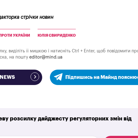
дакторка стрічки новин
 ПРОТИ УКРАЇНИ
ЮЛІЯ СВИРИДЕНКО
у, виділіть її мишкою і натисніть Ctrl + Enter, щоб повідомити пр
аска, на пошту
editor@mind.ua
e NEWS
Підпишись на Майнд поясню
ву розсилку дайджесту регуляторних змін від