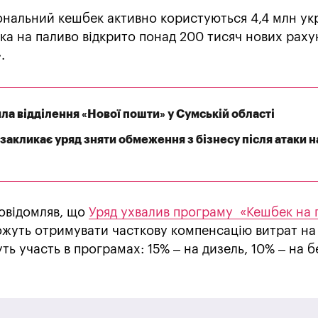
нальний кешбек активно користуються 4,4 млн укр
а на паливо відкрито понад 200 тисяч нових раху
.
а відділення «Нової пошти» у Сумській області
закликає уряд зняти обмеження з бізнесу після атаки н
овідомляв, що
Уряд ухвалив програму «Кешбек на 
ожуть отримувати часткову компенсацію витрат на
ть участь в програмах: 15% – на дизель, 10% – на б