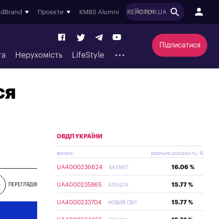
ndBrand
Проєкти
KMBS Alumni
REACTOR.UA
Підписатися
та
Нерухомість
LifeStyle
ся
ОВДП УКРАЇНИ
випуск
реальна дохідність, %
UA4000236624
16.06 %
БАХМУТ
UA4000235865
15.77 %
0
ПЕРЕГЛЯДІВ
АЛУШТА
UA4000233704
15.77 %
НОВИЙ СВІТ