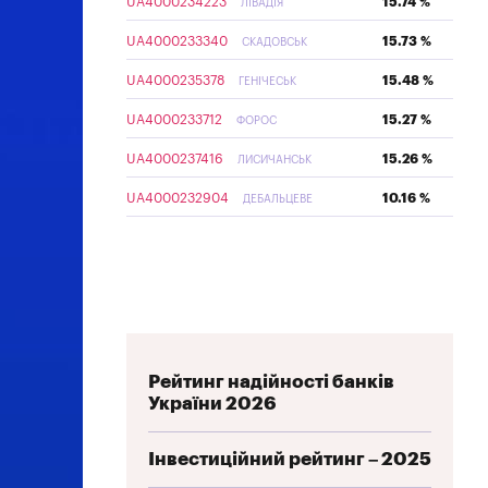
UA4000234223
15.74 %
ЛІВАДІЯ
UA4000233340
15.73 %
СКАДОВСЬК
UA4000235378
15.48 %
ГЕНІЧЕСЬК
UA4000233712
15.27 %
ФОРОС
UA4000237416
15.26 %
ЛИСИЧАНСЬК
UA4000232904
10.16 %
ДЕБАЛЬЦЕВЕ
Рейтинг надійності банків
України 2026
Інвестиційний рейтинг – 2025