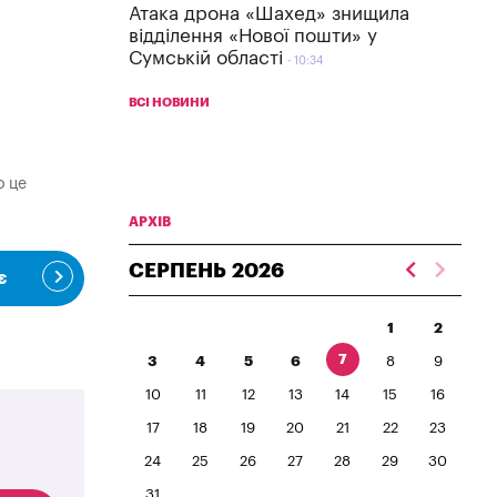
Атака дрона «Шахед» знищила
відділення «Нової пошти» у
Сумській області
10:34
ВСІ НОВИНИ
о це
АРХІВ
СЕРПЕНЬ
2026
є
1
2
7
3
4
5
6
8
9
10
11
12
13
14
15
16
17
18
19
20
21
22
23
24
25
26
27
28
29
30
31