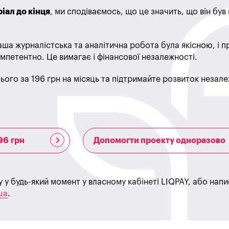
іал до кінця
, ми сподіваємось, що це значить, що він бу
ша журналістська та аналітична робота була якісною, і 
мпетентно. Це вимагає і фінансової незалежності.
ього за 196 грн на місяць та підтримайте розвиток незале
96 грн
Допомогти проекту одноразово
у у будь-який момент у власному кабінеті LIQPAY, або нап
ua
.