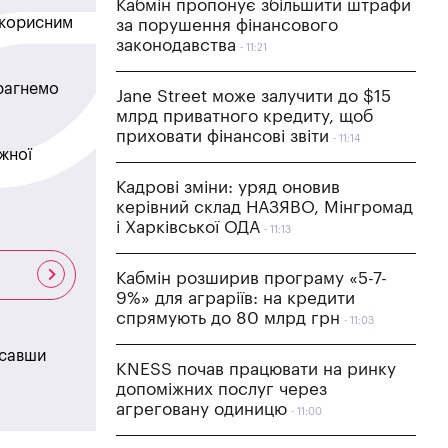
Кабмін пропонує збільшити штрафи
в корисним
за порушення фінансового
законодавства
11:21
прагнемо
Jane Street може залучити до $15
млрд приватного кредиту, щоб
приховати фінансові звіти
11:14
жної
Кадрові зміни: уряд оновив
керівний склад НАЗЯВО, Мінгромад
і Харківської ОДА
11:13
Кабмін розширив програму «5-7-
9%» для аграріїв: на кредити
спрямують до 80 млрд грн
11:03
исавши
KNESS почав працювати на ринку
допоміжних послуг через
агреговану одиницю
11:00