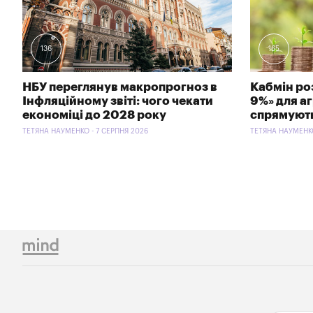
136
165
НБУ переглянув макропрогноз в
Кабмін ро
Інфляційному звіті: чого чекати
9%» для аг
економіці до 2028 року
спрямують
ТЕТЯНА НАУМЕНКО - 7 СЕРПНЯ 2026
ТЕТЯНА НАУМЕНКО