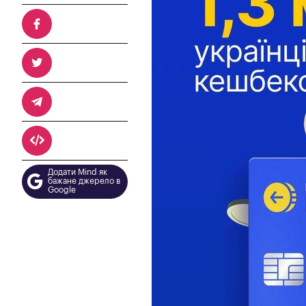
Додати Mind як
бажане джерело в
Google