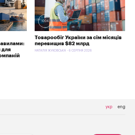
1004
Товарообіг України за сім місяців
равилами:
перевищив $82 млрд
 для
НАТАЛІЯ ЖУКОВСЬКА - 6 СЕРПНЯ 2026
компаній
укр
eng