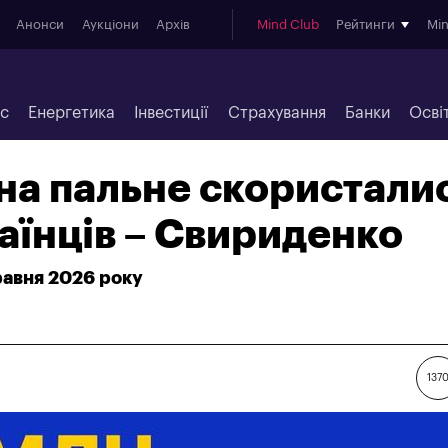
Анонси
Аукціони
Архів
Mind Club
Рейтинги
Mi
ес
Енергетика
Інвестиції
Страхування
Банки
Осві
на пальне скористали
раїнців – Свириденко
равня 2026 року
137