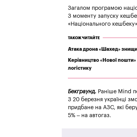
Загалом програмою націо
З моменту запуску кешбек
«Національного кешбеку»
ТАКОЖ ЧИТАЙТЕ
Атака дрона «Шахед» знищил
Керівництво «Нової пошти» 
логістику
Бекграунд.
Раніше Mind п
З 20 березня українці зм
придбане на АЗС, які беру
5% – на автогаз.