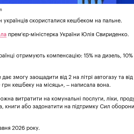
m
лн українців скористалися кешбеком на пальне.
ала
прем’єр-міністерка України Юлія Свириденко.
раїнці отримують компенсацію: 15% на дизель, 10%
дає змогу заощадити від 2 на літрі автогазу та від 
 грн кешбеку на місяць», – написала вона.
жна витратити на комунальні послуги, ліки, прод
а, книги або задонатити на підтримку Сил оборон
авня 2026 року.