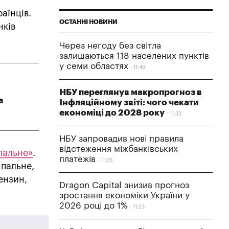
аїнців.
ОСТАННІ НОВИНИ
нків
Через негоду без світла
залишаються 118 населених пунктів
у семи областях
11:49
НБУ переглянув макропрогноз в
а
Інфляційному звіті: чого чекати
економіці до 2028 року
11:33
НБУ запровадив нові правила
відстеження міжбанківських
пальне»
.
платежів
11:26
 пальне,
ензин,
Dragon Capital знизив прогноз
зростання економіки України у
2026 році до 1%
11:23