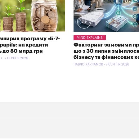
319
зширив програму «5-7-
MIND EXPLAINS
раріїв: на кредити
Факторинг за новими п
 до 80 млрд грн
що з 30 липня змінилося
бізнесу та фінансових 
 - 7 СЕРПНЯ 2026
ПАВЛО ХАРЛАМОВ - 7 СЕРПНЯ 2026