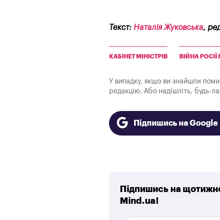
Текст:
Наталія Жуковська
, ре
КАБІНЕТ МІНІСТРІВ
ВІЙНА РОСІЇ
У випадку, якщо ви знайшли помилк
редакцію. Або надішліть, будь-л
Підпишись на Googl
Підпишись на щотижне
Mind.ua!