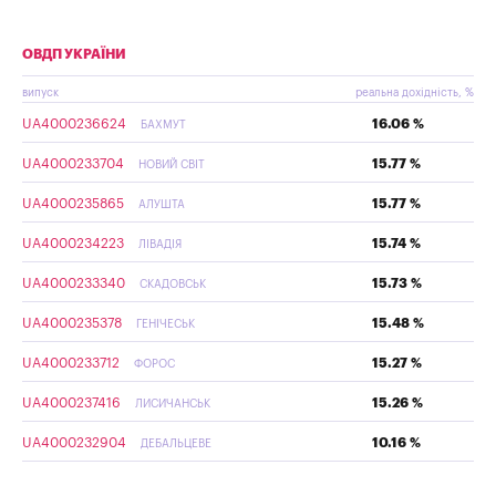
ОВДП УКРАЇНИ
випуск
реальна дохідність, %
UA4000236624
16.06 %
БАХМУТ
UA4000233704
15.77 %
НОВИЙ СВІТ
UA4000235865
15.77 %
АЛУШТА
UA4000234223
15.74 %
ЛІВАДІЯ
UA4000233340
15.73 %
СКАДОВСЬК
UA4000235378
15.48 %
ГЕНІЧЕСЬК
UA4000233712
15.27 %
ФОРОС
UA4000237416
15.26 %
ЛИСИЧАНСЬК
UA4000232904
10.16 %
ДЕБАЛЬЦЕВЕ