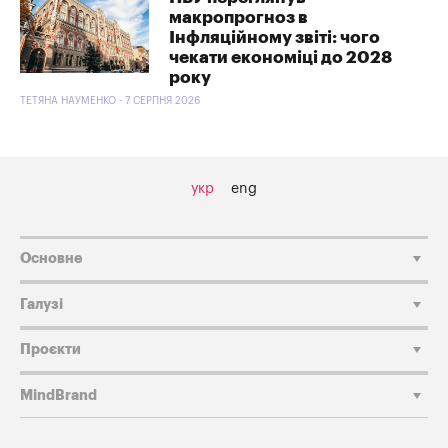
макропрогноз в
Інфляційному звіті: чого
чекати економіці до 2028
року
ТЕТЯНА НАУМЕНКО - 7 СЕРПНЯ 2026
укр
eng
Основне
Галузі
Проєкти
MindBrand