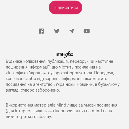
Підписатися
Будь-яке копiювання, публiкацiя, передрук чи наступне
поширення iнформацiї, що мiстить посилання на
«Iнтерфакс-Україна», суворо забороняється. Передрук,
копіювання або відтворення інформації, яка містить
посилання на агентство «Українські Новини», в будь-якому
вигляді суворо заборонено.
Використання матеріалів Mind лише за умови посилання
(для інтернет-видань — гіперпосилання) на
mind.ua
не
нижче третього абзацу.