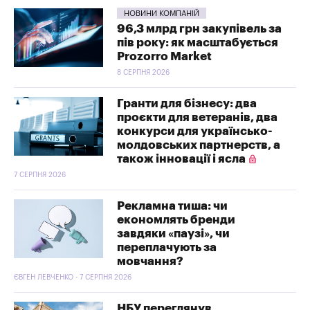
НОВИНИ КОМПАНІЙ
96,3 млрд грн закупівель за
пів року: як масштабується
Prozorro Market
8 СЕРПНЯ 2026
Гранти для бізнесу: два
проєкти для ветеранів, два
конкурси для українсько-
молдовських партнерств, а
також інновації і ясла
7 СЕРПНЯ 2026
Рекламна тиша: чи
економлять бренди
завдяки «паузі», чи
переплачують за
мовчання?
ЄВГЕН ЛЕВЧЕНКО - 7 СЕРПНЯ 2026
НБУ переглянув