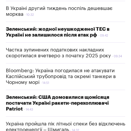
В Україні другий тиждень поспіль дешевшає
морква
10:32
Зеленський: жодної неушкодженої ТЕС в
Україні не залишилося після атак рф
09:42
Частка зупинених податкових накладних
скоротилася вчетверо з початку 2025 року
09:34
Bloomberg: Україна погодилася не атакувати
Каспійський трубопровід та окремі танкери в
Чорному морі
14:51
Зеленський: США домовилися щомісяця
постачати Україні ракети-перехоплювачі
Patriot
14:43
Україна пройшла пік літньої спеки без відключень
електроенергії – Шмигаль
14:32