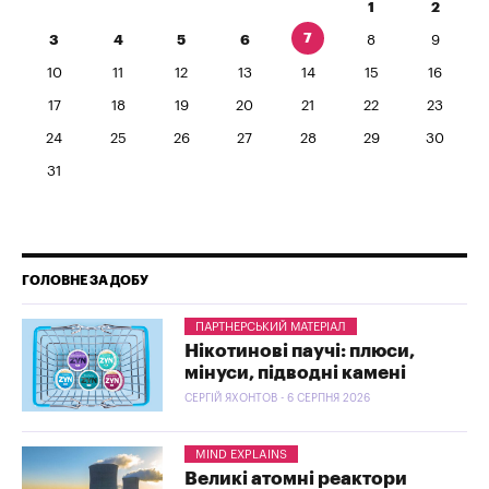
1
2
7
3
4
5
6
8
9
10
11
12
13
14
15
16
17
18
19
20
21
22
23
24
25
26
27
28
29
30
31
ГОЛОВНЕ ЗА ДОБУ
ПАРТНЕРСЬКИЙ МАТЕРІАЛ
Нікотинові паучі: плюси,
мінуси, підводні камені
СЕРГІЙ ЯХОНТОВ - 6 СЕРПНЯ 2026
MIND EXPLAINS
Великі атомні реактори