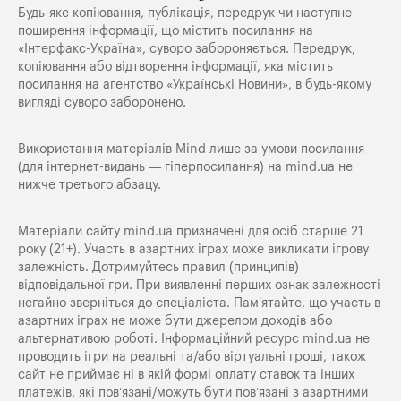
Будь-яке копiювання, публiкацiя, передрук чи наступне
поширення iнформацiї, що мiстить посилання на
«Iнтерфакс-Україна», суворо забороняється. Передрук,
копіювання або відтворення інформації, яка містить
посилання на агентство «Українські Новини», в будь-якому
вигляді суворо заборонено.
Використання матеріалів Mind лише за умови посилання
(для інтернет-видань — гіперпосилання) на
mind.ua
не
нижче третього абзацу.
Матеріали сайту mind.ua призначені для осіб старше 21
року (21+). Участь в азартних іграх може викликати ігрову
залежність. Дотримуйтесь правил (принципів)
відповідальної гри. При виявленні перших ознак залежності
негайно зверніться до спеціаліста. Пам'ятайте, що участь в
азартних іграх не може бути джерелом доходів або
альтернативою роботі. Інформаційний ресурс mind.ua не
проводить ігри на реальні та/або віртуальні гроші, також
сайт не приймає ні в якій формі оплату ставок та інших
платежів, які пов’язані/можуть бути пов’язані з азартними