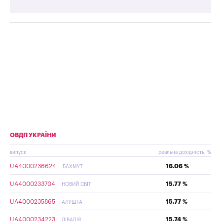
ОВДП УКРАЇНИ
випуск
реальна дохідність, %
UA4000236624
16.06 %
БАХМУТ
UA4000233704
15.77 %
НОВИЙ СВІТ
UA4000235865
15.77 %
АЛУШТА
UA4000234223
15.74 %
ЛІВАДІЯ