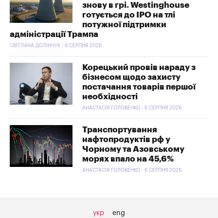
знову в грі. Westinghouse
готується до IPO на тлі
потужної підтримки
адміністрації Трампа
СВІТЛАНА ДОЛІНЧУК - 6 СЕРПНЯ 2026
Корецький провів нараду з
бізнесом щодо захисту
постачання товарів першої
необхідності
АНАСТАСІЯ ГОЛОВЕНКО - 6 СЕРПНЯ 2026
Транспортування
нафтопродуктів рф у
Чорному та Азовському
морях впало на 45,6%
АНАСТАСІЯ ГОЛОВЕНКО - 6 СЕРПНЯ 2026
укр
eng