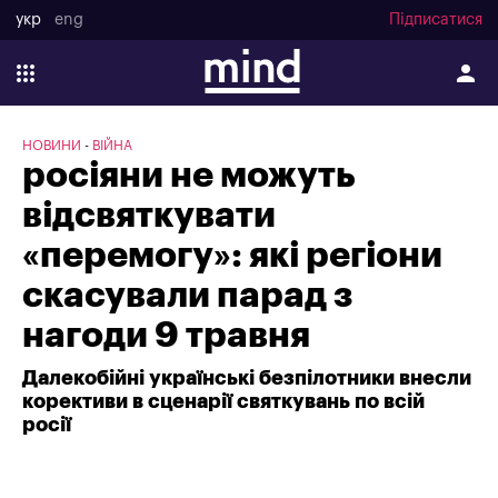
укр
eng
Підписатися
НОВИНИ
ВІЙНА
росіяни не можуть
відсвяткувати
«перемогу»: які регіони
скасували парад з
нагоди 9 травня
Далекобійні українські безпілотники внесли
корективи в сценарії святкувань по всій
росії