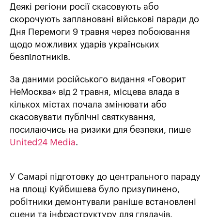
Деякі регіони росії скасовують або
скорочують заплановані військові паради до
Дня Перемоги 9 травня через побоювання
щодо можливих ударів українських
безпілотників.
За даними російського видання «Говорит
НеМосква» від 2 травня, місцева влада в
кількох містах почала змінювати або
скасовувати публічні святкування,
посилаючись на ризики для безпеки, пише
United24 Media
.
У Самарі підготовку до центрального параду
на площі Куйбишева було призупинено,
робітники демонтували раніше встановлені
сцени та інфраструктуру для глядачів.