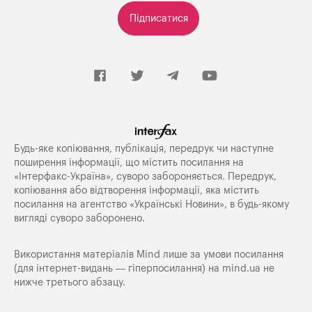
Підписатися
Будь-яке копiювання, публiкацiя, передрук чи наступне
поширення iнформацiї, що мiстить посилання на
«Iнтерфакс-Україна», суворо забороняється. Передрук,
копіювання або відтворення інформації, яка містить
посилання на агентство «Українські Новини», в будь-якому
вигляді суворо заборонено.
Використання матеріалів Mind лише за умови посилання
(для інтернет-видань — гіперпосилання) на
mind.ua
не
нижче третього абзацу.