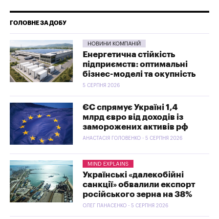
ГОЛОВНЕ ЗА ДОБУ
НОВИНИ КОМПАНІЙ
Енергетична стійкість
підприємств: оптимальні
бізнес-моделі та окупність
5 СЕРПНЯ 2026
ЄС спрямує Україні 1,4
млрд євро від доходів із
заморожених активів рф
АНАСТАСІЯ ГОЛОВЕНКО - 5 СЕРПНЯ 2026
MIND EXPLAINS
Українські «далекобійні
санкції» обвалили експорт
російського зерна на 38%
ОЛЕГ ПАНАСЕНКО - 5 СЕРПНЯ 2026