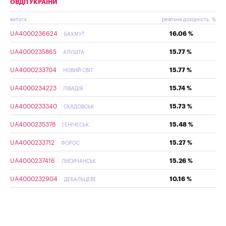
ОВДП УКРАЇНИ
випуск
реальна дохідність, %
UA4000236624
16.06 %
БАХМУТ
UA4000235865
15.77 %
АЛУШТА
UA4000233704
15.77 %
НОВИЙ СВІТ
UA4000234223
15.74 %
ЛІВАДІЯ
UA4000233340
15.73 %
СКАДОВСЬК
UA4000235378
15.48 %
ГЕНІЧЕСЬК
UA4000233712
15.27 %
ФОРОС
UA4000237416
15.26 %
ЛИСИЧАНСЬК
UA4000232904
10.16 %
ДЕБАЛЬЦЕВЕ