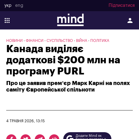
укр
eng
Підписатися
НОВИНИ
ФІНАНСИ
СУСПІЛЬСТВО
ВІЙНА
ПОЛІТИКА
Канада виділяє
додаткові $200 млн на
програму PURL
Про це заявив прем’єр Марк Карні на полях
саміту Європейської спільноти
4 ТРАВНЯ 2026, 13:15
Додати Mind як