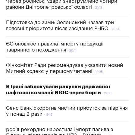
Через російські удари знеструмлено чотири
райони Дніпропетровської області
21:13
Підготовка до зими: Зеленський назвав три
головні пріоритети після засідання РНБО
20:50
ЄС оновлює правила імпорту продукції
тваринного походження
20:11
Фінкомітет Ради рекомендував ухвалити новий
Митний кодекс у першому читанні
19:35
В Ірані заблокували рахунки державної
нафтової компанії NIOC через борги
19:33
Сенс Банк скоротив чистий прибуток за півріччя
у понад 2 рази
19:12
росія рекордно наростила імпорт палива з