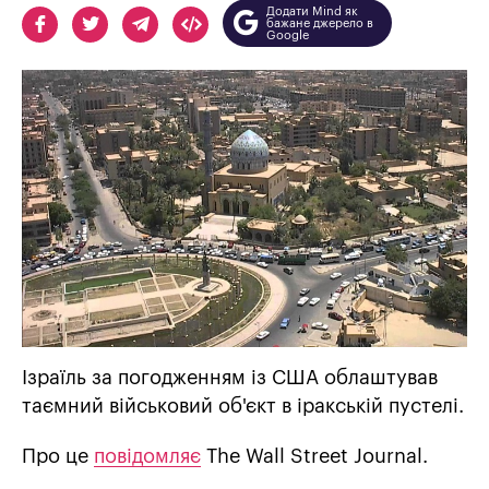
Додати Mind як
бажане джерело в
Google
Ізраїль за погодженням із США облаштував
таємний військовий об'єкт в іракській пустелі.
Про це
повідомляє
The Wall Street Journal.