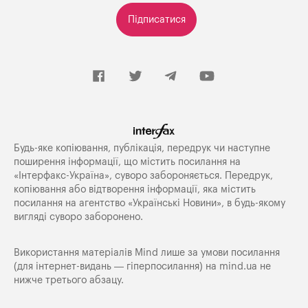
Підписатися
Будь-яке копiювання, публiкацiя, передрук чи наступне
поширення iнформацiї, що мiстить посилання на
«Iнтерфакс-Україна», суворо забороняється. Передрук,
копіювання або відтворення інформації, яка містить
посилання на агентство «Українські Новини», в будь-якому
вигляді суворо заборонено.
Використання матеріалів Mind лише за умови посилання
(для інтернет-видань — гіперпосилання) на
mind.ua
не
нижче третього абзацу.