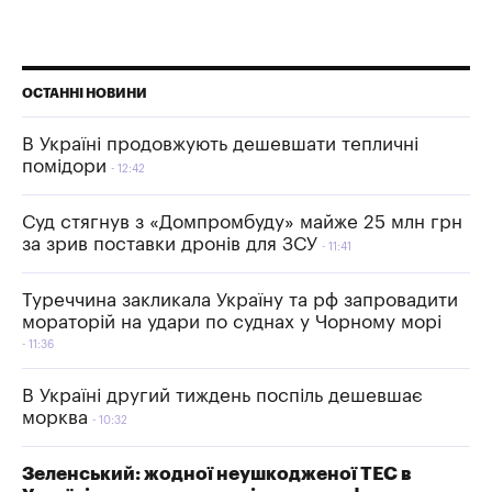
ОСТАННІ НОВИНИ
В Україні продовжують дешевшати тепличні
помідори
12:42
Суд стягнув з «Домпромбуду» майже 25 млн грн
за зрив поставки дронів для ЗСУ
11:41
Туреччина закликала Україну та рф запровадити
мораторій на удари по суднах у Чорному морі
11:36
В Україні другий тиждень поспіль дешевшає
морква
10:32
Зеленський: жодної неушкодженої ТЕС в