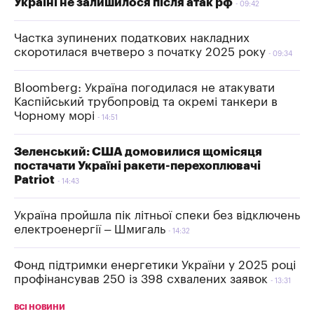
Україні не залишилося після атак рф
09:42
Частка зупинених податкових накладних
скоротилася вчетверо з початку 2025 року
09:34
Bloomberg: Україна погодилася не атакувати
Каспійський трубопровід та окремі танкери в
Чорному морі
14:51
Зеленський: США домовилися щомісяця
постачати Україні ракети-перехоплювачі
Patriot
14:43
Україна пройшла пік літньої спеки без відключень
електроенергії – Шмигаль
14:32
Фонд підтримки енергетики України у 2025 році
профінансував 250 із 398 схвалених заявок
13:31
ВСІ НОВИНИ