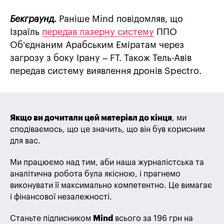
Бекграунд.
Раніше Mind повідомляв, що
Ізраїль
передав лазерну систему
ППО
Об’єднаним Арабським Еміратам через
загрозу з боку Ірану – FT. Також Тель-Авів
передав систему виявлення дронів Spectro.
Якщо ви дочитали цей матеріал до кінця
, ми
сподіваємось, що це значить, що він був корисним
для вас.
Ми працюємо над тим, аби наша журналістська та
аналітична робота була якісною, і прагнемо
виконувати її максимально компетентно. Це вимагає
і фінансової незалежності.
Станьте підписником
Mind
всього за 196 грн на