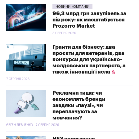
НОВИНИ КОМПАНІЙ
96,3 млрд грн закупівель за
пів року: як масштабується
Prozorro Market
8 СЕРПНЯ 2026
Гранти для бізнесу: два
проєкти для ветеранів, два
конкурси для українсько-
молдовських партнерств, а
також інновації і ясла
7 СЕРПНЯ 2026
Рекламна тиша: чи
економлять бренди
завдяки «паузі», чи
переплачують за
мовчання?
ЄВГЕН ЛЕВЧЕНКО - 7 СЕРПНЯ 2026
НБУ переглянув