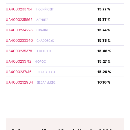
UA4000233704
15.77 %
НОВИЙ СВІТ
UA4000235865
15.77 %
АЛУШТА
UA4000234223
15.74 %
ЛІВАДІЯ
UA4000233340
15.73 %
СКАДОВСЬК
UA4000235378
15.48 %
ГЕНІЧЕСЬК
UA4000233712
15.27 %
ФОРОС
UA4000237416
15.26 %
ЛИСИЧАНСЬК
UA4000232904
10.16 %
ДЕБАЛЬЦЕВЕ