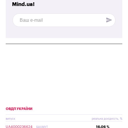
Mind.ua!
ОВДП УКРАЇНИ
випуск
реальна дохідність, %
UA4000236624
16.06 %
БАХМУТ