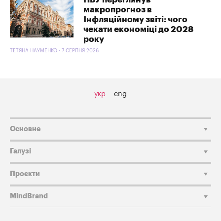
макропрогноз в
Інфляційному звіті: чого
чекати економіці до 2028
року
ТЕТЯНА НАУМЕНКО - 7 СЕРПНЯ 2026
укр
eng
Основне
Галузі
Проєкти
MindBrand