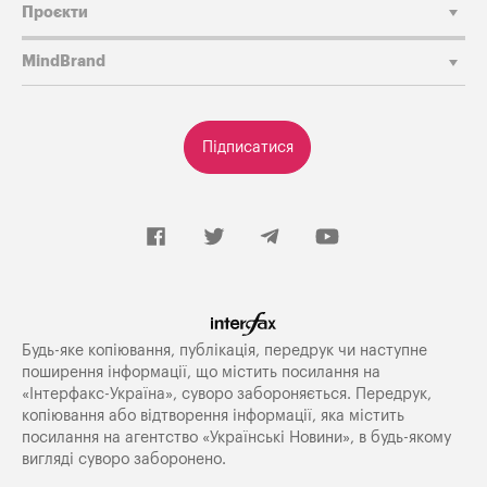
Проєкти
MindBrand
Підписатися
Будь-яке копiювання, публiкацiя, передрук чи наступне
поширення iнформацiї, що мiстить посилання на
«Iнтерфакс-Україна», суворо забороняється. Передрук,
копіювання або відтворення інформації, яка містить
посилання на агентство «Українські Новини», в будь-якому
вигляді суворо заборонено.