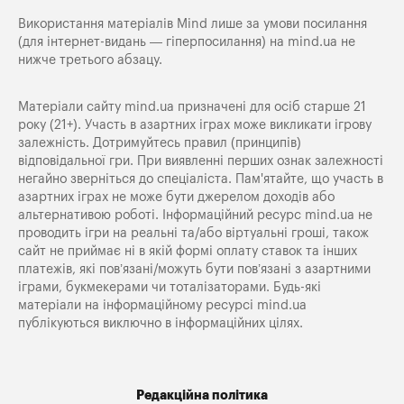
Використання матеріалів Mind лише за умови посилання
(для інтернет-видань — гіперпосилання) на
mind.ua
не
нижче третього абзацу.
Матеріали сайту mind.ua призначені для осіб старше 21
року (21+). Участь в азартних іграх може викликати ігрову
залежність. Дотримуйтесь правил (принципів)
відповідальної гри. При виявленні перших ознак залежності
негайно зверніться до спеціаліста. Пам'ятайте, що участь в
азартних іграх не може бути джерелом доходів або
альтернативою роботі. Інформаційний ресурс mind.ua не
проводить ігри на реальні та/або віртуальні гроші, також
сайт не приймає ні в якій формі оплату ставок та інших
платежів, які пов’язані/можуть бути пов’язані з азартними
іграми, букмекерами чи тоталізаторами. Будь-які
матеріали на інформаційному ресурсі mind.ua
публікуються виключно в інформаційних цілях.
Редакційна політика