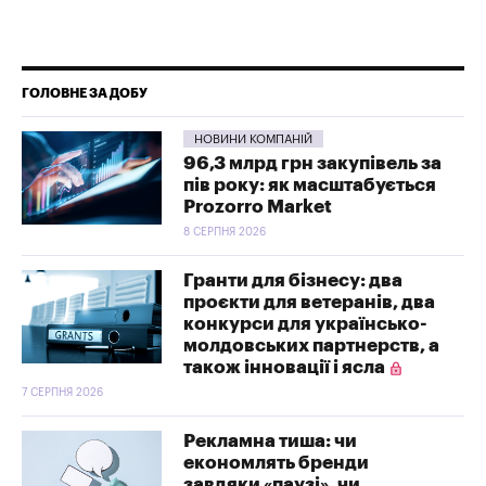
ГОЛОВНЕ ЗА ДОБУ
НОВИНИ КОМПАНІЙ
96,3 млрд грн закупівель за
пів року: як масштабується
Prozorro Market
8 СЕРПНЯ 2026
Гранти для бізнесу: два
проєкти для ветеранів, два
конкурси для українсько-
молдовських партнерств, а
також інновації і ясла
7 СЕРПНЯ 2026
Рекламна тиша: чи
економлять бренди
завдяки «паузі», чи