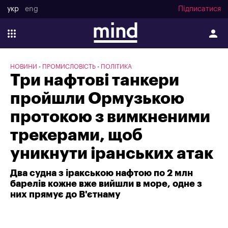
укр
eng
Підписатися
НОВИНИ
ПРОМИСЛОВІСТЬ
ПОЛІТИКА
Три нафтові танкери
пройшли Ормузькою
протокою з вимкненими
трекерами, щоб
уникнути іранських атак
Два судна з іракською нафтою по 2 млн
барелів кожне вже вийшли в море, одне з
них прямує до В'єтнаму