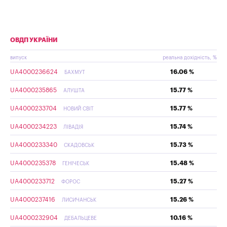
ОВДП УКРАЇНИ
випуск
реальна дохідність, %
UA4000236624
16.06 %
БАХМУТ
UA4000235865
15.77 %
АЛУШТА
UA4000233704
15.77 %
НОВИЙ СВІТ
UA4000234223
15.74 %
ЛІВАДІЯ
UA4000233340
15.73 %
СКАДОВСЬК
UA4000235378
15.48 %
ГЕНІЧЕСЬК
UA4000233712
15.27 %
ФОРОС
UA4000237416
15.26 %
ЛИСИЧАНСЬК
UA4000232904
10.16 %
ДЕБАЛЬЦЕВЕ