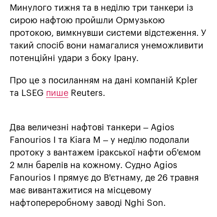
Минулого тижня та в неділю три танкери із
сирою нафтою пройшли Ормузькою
протокою, вимкнувши системи відстеження. У
такий спосіб вони намагалися унеможливити
потенційні удари з боку Ірану.
Про це з посиланням на дані компаній Kpler
та LSEG
пише
Reuters.
Два величезні нафтові танкери – Agios
Fanourios I та Kiara M – у неділю подолали
протоку з вантажем іракської нафти об'ємом
2 млн барелів на кожному. Судно Agios
Fanourios I прямує до В'єтнаму, де 26 травня
має вивантажитися на місцевому
нафтопереробному заводі Nghi Son.