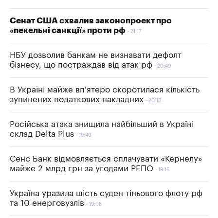
Сенат США схвалив законопроект про
«пекельні санкції» проти рф
21:17
НБУ дозволив банкам не визнавати дефолт
бізнесу, що постраждав від атак рф
20:49
В Україні майже вп'ятеро скоротилася кількість
зупинених податкових накладних
20:13
Російська атака знищила найбільший в Україні
склад Delta Plus
19:40
Сенс Банк відмовляється сплачувати «Кернелу»
майже 2 млрд грн за угодами РЕПО
19:16
Україна уразила шість суден тіньового флоту рф
та 10 енерговузлів
19:08