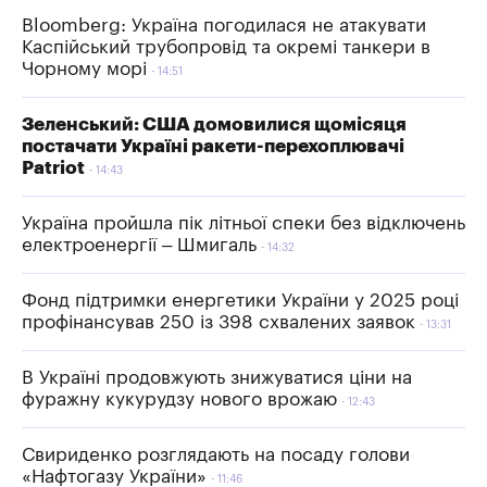
Bloomberg: Україна погодилася не атакувати
Каспійський трубопровід та окремі танкери в
Чорному морі
14:51
Зеленський: США домовилися щомісяця
постачати Україні ракети-перехоплювачі
Patriot
14:43
Україна пройшла пік літньої спеки без відключень
електроенергії – Шмигаль
14:32
Фонд підтримки енергетики України у 2025 році
профінансував 250 із 398 схвалених заявок
13:31
В Україні продовжують знижуватися ціни на
фуражну кукурудзу нового врожаю
12:43
Свириденко розглядають на посаду голови
«Нафтогазу України»
11:46