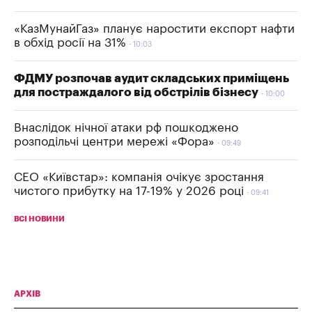
«КазМунайГаз» планує наростити експорт нафти
в обхід росії на 31%
10:03
ФДМУ розпочав аудит складських приміщень
для постраждалого від обстрілів бізнесу
10:00
Внаслідок нічної атаки рф пошкоджено
розподільчі центри мережі «Фора»
09:49
СЕО «Київстар»: компанія очікує зростання
чистого прибутку на 17-19% у 2026 році
09:41
ВСІ НОВИНИ
АРХІВ