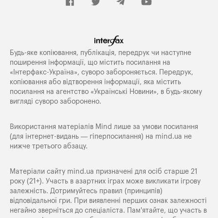
Будь-яке копiювання, публiкацiя, передрук чи наступне
поширення iнформацiї, що мiстить посилання на
«Iнтерфакс-Україна», суворо забороняється. Передрук,
копіювання або відтворення інформації, яка містить
посилання на агентство «Українські Новини», в будь-якому
вигляді суворо заборонено.
Використання матеріалів Mind лише за умови посилання
(для інтернет-видань — гіперпосилання) на
mind.ua
не
нижче третього абзацу.
Матеріали сайту mind.ua призначені для осіб старше 21
року (21+). Участь в азартних іграх може викликати ігрову
залежність. Дотримуйтесь правил (принципів)
відповідальної гри. При виявленні перших ознак залежності
негайно зверніться до спеціаліста. Пам'ятайте, що участь в