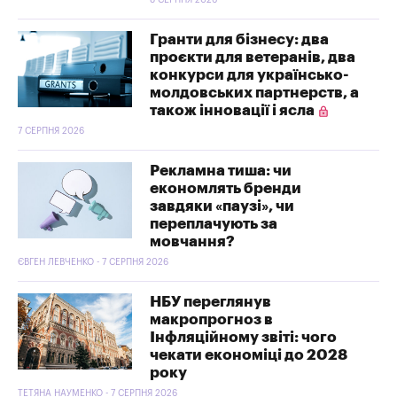
8 СЕРПНЯ 2026
Гранти для бізнесу: два
проєкти для ветеранів, два
конкурси для українсько-
молдовських партнерств, а
також інновації і ясла
7 СЕРПНЯ 2026
Рекламна тиша: чи
економлять бренди
завдяки «паузі», чи
переплачують за
мовчання?
ЄВГЕН ЛЕВЧЕНКО - 7 СЕРПНЯ 2026
НБУ переглянув
макропрогноз в
Інфляційному звіті: чого
чекати економіці до 2028
року
ТЕТЯНА НАУМЕНКО - 7 СЕРПНЯ 2026