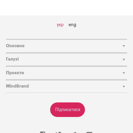
укр
eng
Основне
Галузі
Проєкти
MindBrand
Підписатися