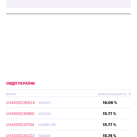
ОВДП УКРАЇНИ
випуск
реальна дохідність, %
UA4000236624
16.06 %
БАХМУТ
UA4000235865
15.77 %
АЛУШТА
UA4000233704
15.77 %
НОВИЙ СВІТ
UA4000234223
15.74 %
ЛІВАДІЯ