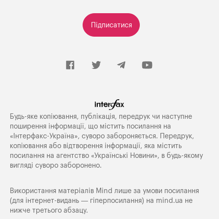
Підписатися
Будь-яке копiювання, публiкацiя, передрук чи наступне
поширення iнформацiї, що мiстить посилання на
«Iнтерфакс-Україна», суворо забороняється. Передрук,
копіювання або відтворення інформації, яка містить
посилання на агентство «Українські Новини», в будь-якому
вигляді суворо заборонено.
Використання матеріалів Mind лише за умови посилання
(для інтернет-видань — гіперпосилання) на
mind.ua
не
нижче третього абзацу.