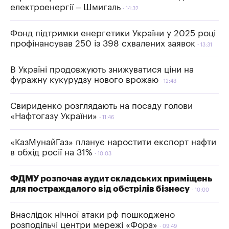
електроенергії – Шмигаль
14:32
Фонд підтримки енергетики України у 2025 році
профінансував 250 із 398 схвалених заявок
13:31
В Україні продовжують знижуватися ціни на
фуражну кукурудзу нового врожаю
12:43
Свириденко розглядають на посаду голови
«Нафтогазу України»
11:46
«КазМунайГаз» планує наростити експорт нафти
в обхід росії на 31%
10:03
ФДМУ розпочав аудит складських приміщень
для постраждалого від обстрілів бізнесу
10:00
Внаслідок нічної атаки рф пошкоджено
розподільчі центри мережі «Фора»
09:49