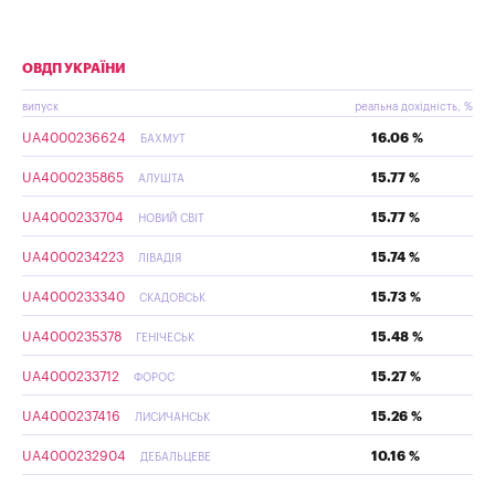
ОВДП УКРАЇНИ
випуск
реальна дохідність, %
UA4000236624
16.06 %
БАХМУТ
UA4000235865
15.77 %
АЛУШТА
UA4000233704
15.77 %
НОВИЙ СВІТ
UA4000234223
15.74 %
ЛІВАДІЯ
UA4000233340
15.73 %
СКАДОВСЬК
UA4000235378
15.48 %
ГЕНІЧЕСЬК
UA4000233712
15.27 %
ФОРОС
UA4000237416
15.26 %
ЛИСИЧАНСЬК
UA4000232904
10.16 %
ДЕБАЛЬЦЕВЕ