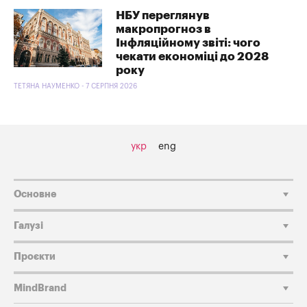
НБУ переглянув
макропрогноз в
Інфляційному звіті: чого
чекати економіці до 2028
року
ТЕТЯНА НАУМЕНКО - 7 СЕРПНЯ 2026
укр
eng
Основне
Галузі
Проєкти
MindBrand