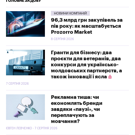
ГОЛОВНЕ ЗА ДОБУ
НОВИНИ КОМПАНІЙ
96,3 млрд грн закупівель за
пів року: як масштабується
Prozorro Market
8 СЕРПНЯ 2026
Гранти для бізнесу: два
проєкти для ветеранів, два
конкурси для українсько-
молдовських партнерств, а
також інновації і ясла
7 СЕРПНЯ 2026
Рекламна тиша: чи
економлять бренди
завдяки «паузі», чи
переплачують за
мовчання?
ЄВГЕН ЛЕВЧЕНКО - 7 СЕРПНЯ 2026