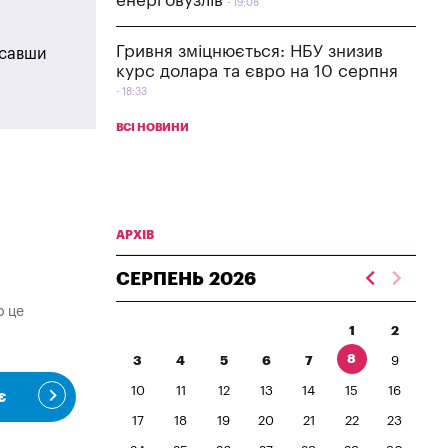
енерговузлів
19:08
Гривня зміцнюється: НБУ знизив
исавши
курс долара та євро на 10 серпня
18:33
ВСІ НОВИНИ
АРХІВ
СЕРПЕНЬ
2026
о це
1
2
8
3
4
5
6
7
9
10
11
12
13
14
15
16
є
17
18
19
20
21
22
23