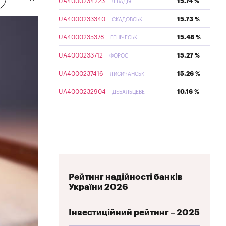
UA4000234223
15.74 %
ЛІВАДІЯ
UA4000233340
15.73 %
СКАДОВСЬК
UA4000235378
15.48 %
ГЕНІЧЕСЬК
UA4000233712
15.27 %
ФОРОС
UA4000237416
15.26 %
ЛИСИЧАНСЬК
UA4000232904
10.16 %
ДЕБАЛЬЦЕВЕ
Рейтинг надійності банків
України 2026
Інвестиційний рейтинг – 2025