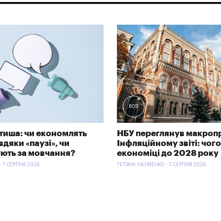
809
тиша: чи економлять
НБУ переглянув макроп
дяки «паузі», чи
Інфляційному звіті: чого
ють за мовчання?
економіці до 2028 року
- 7 СЕРПНЯ 2026
ТЕТЯНА НАУМЕНКО - 7 СЕРПНЯ 2026