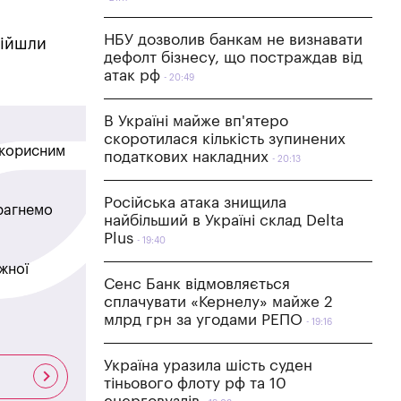
НБУ дозволив банкам не визнавати
війшли
дефолт бізнесу, що постраждав від
атак рф
20:49
В Україні майже вп'ятеро
скоротилася кількість зупинених
в корисним
податкових накладних
20:13
Російська атака знищила
прагнемо
найбільший в Україні склад Delta
Plus
19:40
жної
Сенс Банк відмовляється
сплачувати «Кернелу» майже 2
млрд грн за угодами РЕПО
19:16
Україна уразила шість суден
тіньового флоту рф та 10