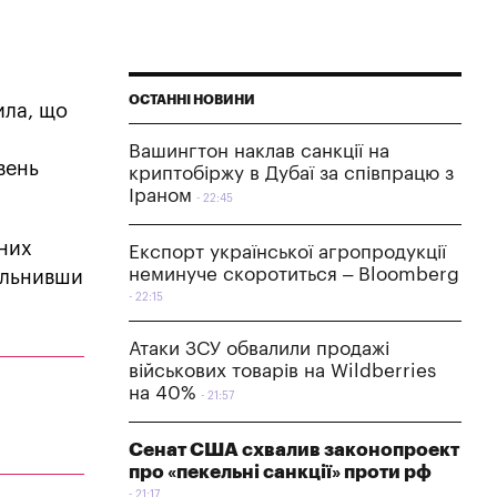
ОСТАННІ НОВИНИ
ила, що
Вашингтон наклав санкції на
вень
криптобіржу в Дубаї за співпрацю з
Іраном
22:45
аних
Експорт української агропродукції
неминуче скоротиться – Bloomberg
вольнивши
22:15
Атаки ЗСУ обвалили продажі
військових товарів на Wildberries
на 40%
21:57
Сенат США схвалив законопроект
про «пекельні санкції» проти рф
21:17