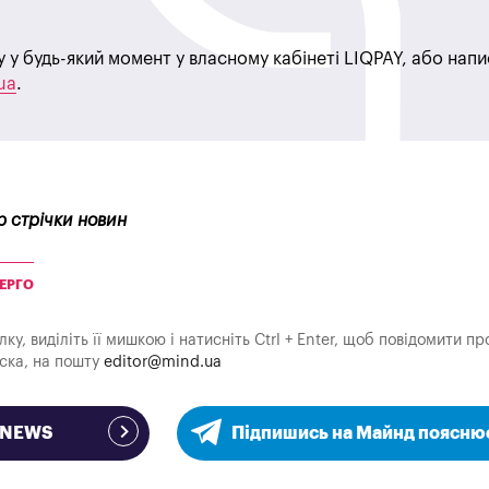
у у будь-який момент у власному кабінеті LIQPAY, або нап
ua
.
р стрічки новин
ЕРГО
у, виділіть її мишкою і натисніть Ctrl + Enter, щоб повідомити пр
аска, на пошту
editor@mind.ua
e NEWS
Підпишись на Майнд поясню