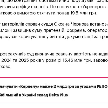
ла, що контрагент систематично порушував графік
увався дефіцит коштів. Це спонукало «Укренерго»
атковою вимогою стягнути понад 19,5 млн грн.
у матеріалів справи суддя Оксана Чернова встанов
илок і завищив суму претензій. Зокрема, оператор
рахував коригування у звітній документації за тра
розрахунків суд визначив реальну вартість ненад
в 2024 та 2025 років у розмірі 15,46 млн грн, задо
тково.
плачувати «Кернелу» майже 2 млрд грн за угодами РЕПО
більший в Україні склад Delta Plus