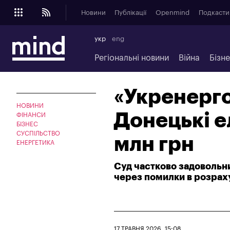
Новини
Публікації
Openmind
Подкасти
укр
eng
Регіональні новини
Війна
Бізн
«Укренерго
НОВИНИ
Донецькі е
ФІНАНСИ
БІЗНЕС
СУСПІЛЬСТВО
млн грн
ЕНЕРГЕТИКА
Суд частково задовольн
через помилки в розрах
17 ТРАВНЯ 2026, 15:08