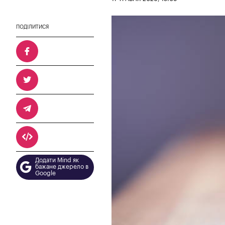
ПОДІЛИТИСЯ
Додати Mind як
бажане джерело в
Google