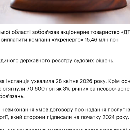
кої області зобов'язав акціонерне товариство «Д
виплатити компанії «Укренерго» 15,46 млн грн
Єдиного державного реєстру судових рішень.
ва інстанція ухвалила 28 квітня 2026 року. Крім ос
ож стягнули 70 600 грн як 3% річних за несвоєчасне
бов'язань.
 невиконання умов договору про надання послуг і
ргії, який сторони підписали на початку 2024 року.