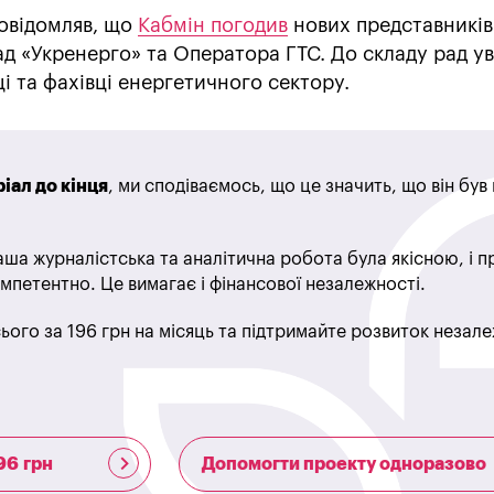
овідомляв, що
Кабмін погодив
нових представників
ад «Укренерго» та Оператора ГТС. До складу рад у
і та фахівці енергетичного сектору.
іал до кінця
, ми сподіваємось, що це значить, що він бу
ша журналістська та аналітична робота була якісною, і 
мпетентно. Це вимагає і фінансової незалежності.
ього за 196 грн на місяць та підтримайте розвиток незале
96 грн
Допомогти проекту одноразово