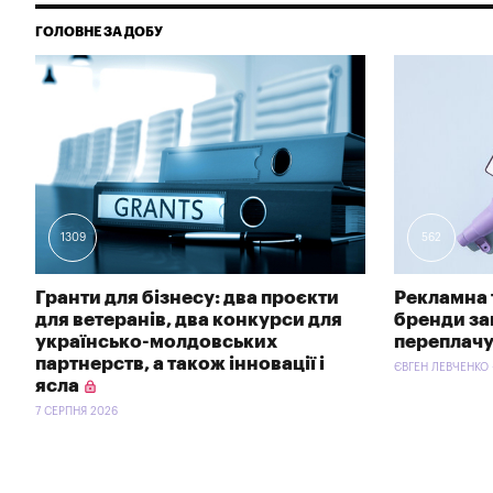
ГОЛОВНЕ ЗА ДОБУ
1309
562
Гранти для бізнесу: два проєкти
Рекламна 
для ветеранів, два конкурси для
бренди зав
українсько-молдовських
переплачу
партнерств, а також інновації і
ЄВГЕН ЛЕВЧЕНКО 
ясла
7 СЕРПНЯ 2026