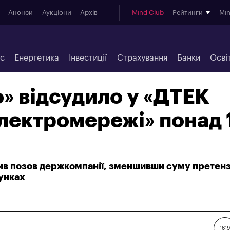
Анонси
Аукціони
Архів
Mind Club
Рейтинги
Mi
ес
Енергетика
Інвестиції
Страхування
Банки
Осві
» відсудило у «ДТЕК
лектромережі» понад 
ив позов держкомпанії, зменшивши суму претенз
унках
1619