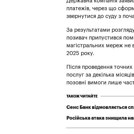
Державна компанія заяви
платежів, через що сформ
звернутися до суду з поч
За результатами розгляд
позивач припустився пом
магістральних мереж не в
2025 року.
Після проведення точних 
послуг за декілька місяці
позовні вимоги лише час
ТАКОЖ ЧИТАЙТЕ
Сенс Банк відмовляється с
Російська атака знищила най