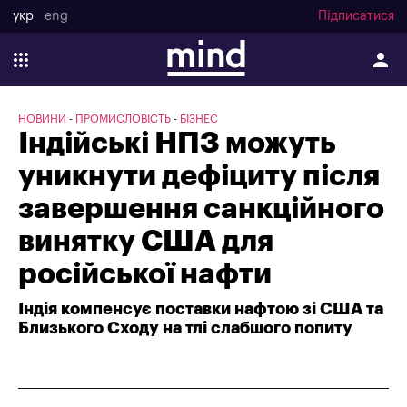
укр
eng
Підписатися
НОВИНИ
ПРОМИСЛОВІСТЬ
БІЗНЕС
Індійські НПЗ можуть
уникнути дефіциту після
завершення санкційного
винятку США для
російської нафти
Індія компенсує поставки нафтою зі США та
Близького Сходу на тлі слабшого попиту