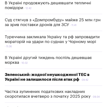
В Україні продовжують дешевшати тепличні
помідори
12:42
Суд стягнув з «Домпромбуду» майже 25 млн грн
за зрив поставки дронів для ЗСУ
11:41
Туреччина закликала Україну та рф запровадити
мораторій на удари по суднах у Чорному морі
11:36
В Україні другий тиждень поспіль дешевшає
морква
10:32
Зеленський: жодної неушкодженої ТЕС в
Україні не залишилося після атак рф
09:42
Частка зупинених податкових накладних
скоротилася вчетверо з початку 2025 року
09:34