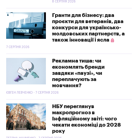
8 СЕРПНЯ 2026
Гранти для бізнесу: два
проєкти для ветеранів, два
конкурси для українсько-
молдовських партнерств, а
також інновації і ясла
7 СЕРПНЯ 2026
Рекламна тиша: чи
економлять бренди
завдяки «паузі», чи
переплачують за
мовчання?
ЄВГЕН ЛЕВЧЕНКО - 7 СЕРПНЯ 2026
НБУ переглянув
макропрогноз в
Інфляційному звіті: чого
чекати економіці до 2028
року