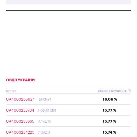
ОВДП УКРАЇНИ
випуск
реальна дохідність, %
UA4000236624
16.06 %
БАХМУТ
UA4000233704
15.77 %
НОВИЙ СВІТ
UA4000235865
15.77 %
АЛУШТА
UA4000234223
15.74 %
ЛІВАДІЯ