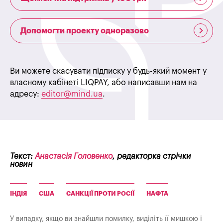
Допомогти проекту одноразово
Ви можете скасувати підписку у будь-який момент у
власному кабінеті LIQPAY, або написавши нам на
адресу:
editor@mind.ua
.
Текст:
Анастасія Головенко
, редакторка стрічки
новин
ІНДІЯ
США
САНКЦІЇ ПРОТИ РОСІЇ
НАФТА
У випадку, якщо ви знайшли помилку, виділіть її мишкою і