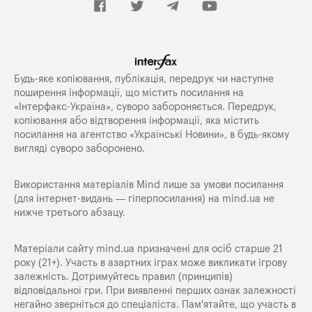
Будь-яке копiювання, публiкацiя, передрук чи наступне
поширення iнформацiї, що мiстить посилання на
«Iнтерфакс-Україна», суворо забороняється. Передрук,
копіювання або відтворення інформації, яка містить
посилання на агентство «Українські Новини», в будь-якому
вигляді суворо заборонено.
Використання матеріалів Mind лише за умови посилання
(для інтернет-видань — гіперпосилання) на
mind.ua
не
нижче третього абзацу.
Матеріали сайту mind.ua призначені для осіб старше 21
року (21+). Участь в азартних іграх може викликати ігрову
залежність. Дотримуйтесь правил (принципів)
відповідальної гри. При виявленні перших ознак залежності
негайно зверніться до спеціаліста. Пам'ятайте, що участь в