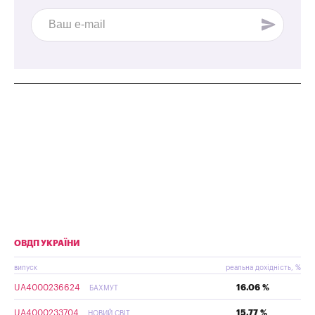
ОВДП УКРАЇНИ
випуск
реальна дохідність, %
UA4000236624
16.06 %
БАХМУТ
UA4000233704
15.77 %
НОВИЙ СВІТ