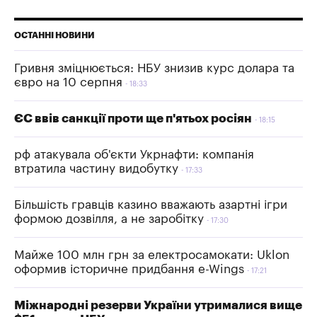
ОСТАННІ НОВИНИ
Гривня зміцнюється: НБУ знизив курс долара та
євро на 10 серпня
18:33
ЄС ввів санкції проти ще п'ятьох росіян
18:15
рф атакувала об'єкти Укрнафти: компанія
втратила частину видобутку
17:33
Більшість гравців казино вважають азартні ігри
формою дозвілля, а не заробітку
17:30
Майже 100 млн грн за електросамокати: Uklon
оформив історичне придбання e-Wings
17:21
Міжнародні резерви України утрималися вище