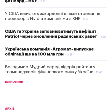
$51 млрд – НБУ
16:10
У США вивчають закордонні шляхи отримання
процесорів Nvidia компаніями з КНР
15:59
США та Україна заповнюватимуть дефіцит
Patriot через оновлення радянських ракет
14:50
Українська компанія «Агромат» випускає
облігації ще на 100 млн грн
13:58
Володимир Мудрий серед лідерів рейтингу
топменеджерів фінансового ринку України
13:45
ВСІ НОВИНИ
АРХІВ