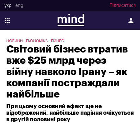
укр
eng
Підписатися
НОВИНИ
ЕКОНОМІКА
БІЗНЕС
Світовий бізнес втратив
вже $25 млрд через
війну навколо Ірану – як
компанії постраждали
найбільше
При цьому основний ефект ще не
відображений, найбільше падіння очікується
в другій половині року