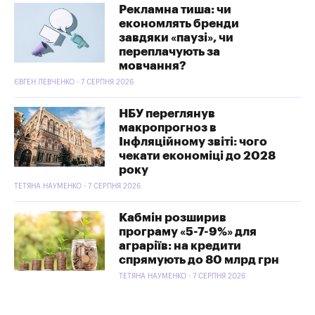
Рекламна тиша: чи
економлять бренди
завдяки «паузі», чи
переплачують за
мовчання?
ЄВГЕН ЛЕВЧЕНКО - 7 СЕРПНЯ 2026
НБУ переглянув
макропрогноз в
Інфляційному звіті: чого
чекати економіці до 2028
року
ТЕТЯНА НАУМЕНКО - 7 СЕРПНЯ 2026
Кабмін розширив
програму «5-7-9%» для
аграріїв: на кредити
спрямують до 80 млрд грн
ТЕТЯНА НАУМЕНКО - 7 СЕРПНЯ 2026