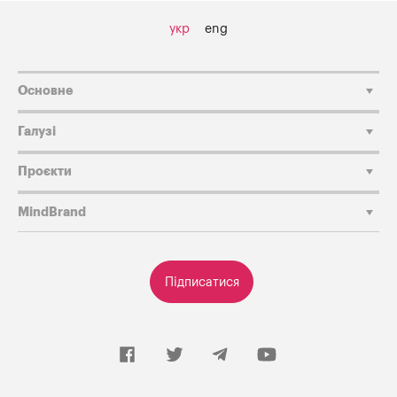
укр
eng
Основне
Галузі
Проєкти
MindBrand
Підписатися