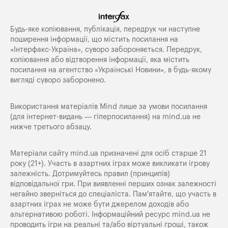
Будь-яке копiювання, публiкацiя, передрук чи наступне
поширення iнформацiї, що мiстить посилання на
«Iнтерфакс-Україна», суворо забороняється. Передрук,
копіювання або відтворення інформації, яка містить
посилання на агентство «Українські Новини», в будь-якому
вигляді суворо заборонено.
Використання матеріалів Mind лише за умови посилання
(для інтернет-видань — гіперпосилання) на
mind.ua
не
нижче третього абзацу.
Матеріали сайту mind.ua призначені для осіб старше 21
року (21+). Участь в азартних іграх може викликати ігрову
залежність. Дотримуйтесь правил (принципів)
відповідальної гри. При виявленні перших ознак залежності
негайно зверніться до спеціаліста. Пам'ятайте, що участь в
азартних іграх не може бути джерелом доходів або
альтернативою роботі. Інформаційний ресурс mind.ua не
проводить ігри на реальні та/або віртуальні гроші, також