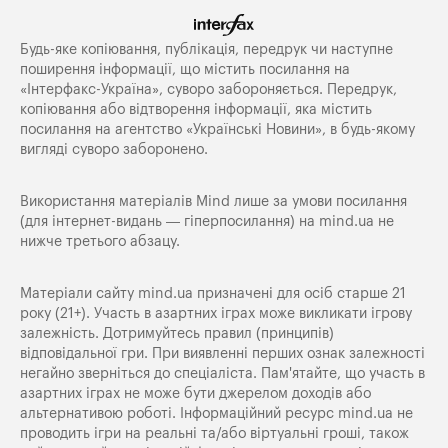
Будь-яке копiювання, публiкацiя, передрук чи наступне
поширення iнформацiї, що мiстить посилання на
«Iнтерфакс-Україна», суворо забороняється. Передрук,
копіювання або відтворення інформації, яка містить
посилання на агентство «Українські Новини», в будь-якому
вигляді суворо заборонено.
Використання матеріалів Mind лише за умови посилання
(для інтернет-видань — гіперпосилання) на
mind.ua
не
нижче третього абзацу.
Матеріали сайту mind.ua призначені для осіб старше 21
року (21+). Участь в азартних іграх може викликати ігрову
залежність. Дотримуйтесь правил (принципів)
відповідальної гри. При виявленні перших ознак залежності
негайно зверніться до спеціаліста. Пам'ятайте, що участь в
азартних іграх не може бути джерелом доходів або
альтернативою роботі. Інформаційний ресурс mind.ua не
проводить ігри на реальні та/або віртуальні гроші, також