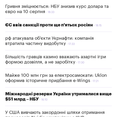
Гривня зміцнюється: НБУ знизив курс долара та
євро на 10 серпня
18:33
ЄС ввів санкції проти ще п'ятьох росіян
18:15
рф атакувала об'єкти Укрнафти: компанія
втратила частину видобутку
17:33
Більшість гравців казино вважають азартні ігри
формою дозвілля, а не заробітку
17:30
Майже 100 млн грн за електросамокати: Uklon
оформив історичне придбання e-Wings
17:21
Міжнародні резерви України утрималися вище
$51 млрд – НБУ
16:10
У США вивчають закордонні шляхи отримання