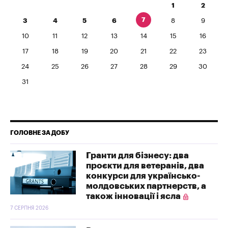
1
2
7
3
4
5
6
8
9
10
11
12
13
14
15
16
17
18
19
20
21
22
23
24
25
26
27
28
29
30
31
ГОЛОВНЕ ЗА ДОБУ
Гранти для бізнесу: два
проєкти для ветеранів, два
конкурси для українсько-
молдовських партнерств, а
також інновації і ясла
7 СЕРПНЯ 2026