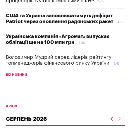
процесорів Nvidia компаніями з КНР
15:59
США та Україна заповнюватимуть дефіцит
Patriot через оновлення радянських ракет
14:50
Українська компанія «Агромат» випускає
облігації ще на 100 млн грн
13:58
Володимир Мудрий серед лідерів рейтингу
топменеджерів фінансового ринку України
13:45
ВСІ НОВИНИ
АРХІВ
СЕРПЕНЬ
2026