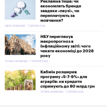
Рекламна тиша: чи
економлять бренди
завдяки «паузі», чи
переплачують за
мовчання?
ЄВГЕН ЛЕВЧЕНКО - 7 СЕРПНЯ 2026
НБУ переглянув
макропрогноз в
Інфляційному звіті: чого
чекати економіці до 2028
року
ТЕТЯНА НАУМЕНКО - 7 СЕРПНЯ 2026
Кабмін розширив
програму «5-7-9%» для
аграріїв: на кредити
спрямують до 80 млрд грн
ТЕТЯНА НАУМЕНКО - 7 СЕРПНЯ 2026