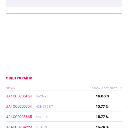
ОВДП УКРАЇНИ
випуск
реальна дохідність, %
UA4000236624
16.06 %
БАХМУТ
UA4000233704
15.77 %
НОВИЙ СВІТ
UA4000235865
15.77 %
АЛУШТА
UA4000234223
15.74 %
ЛІВАДІЯ