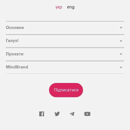
укр
eng
Основне
Галузі
Проєкти
MindBrand
Підписатися