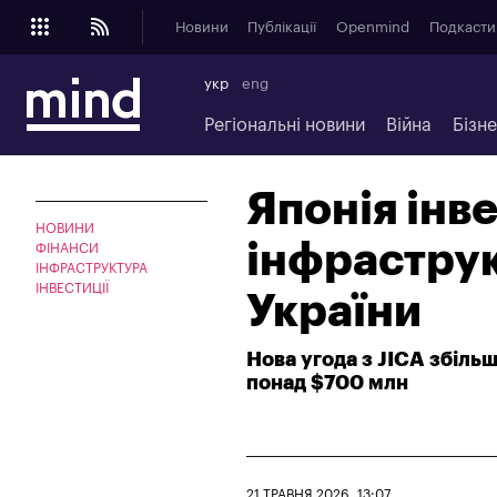
Новини
Публікації
Openmind
Подкасти
укр
eng
Регіональні новини
Війна
Бізн
Японія інв
НОВИНИ
інфрастру
ФІНАНСИ
ІНФРАСТРУКТУРА
ІНВЕСТИЦІЇ
України
Нова угода з JICA збіль
понад $700 млн
21 ТРАВНЯ 2026, 13:07