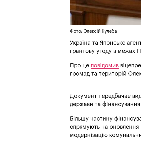
Фото: Олексій Кулеба
Україна та Японське аген
грантову угоду в межах 
Про це
повідомив
віцепре
громад та територій Олек
Документ передбачає вид
держави та фінансування
Більшу частину фінансув
спрямують на оновлення 
модернізацію комунальних