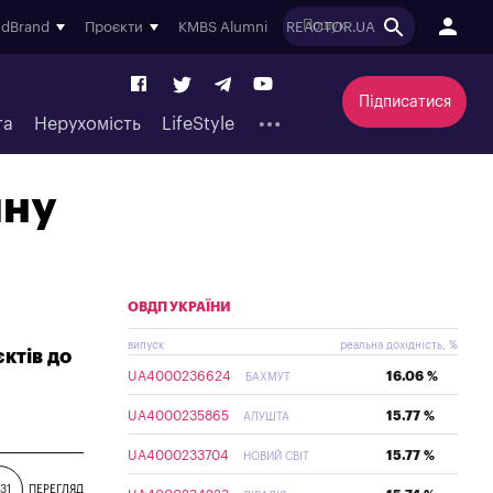
ndBrand
Проєкти
KMBS Alumni
REACTOR.UA
Підписатися
та
Нерухомість
LifeStyle
чну
ОВДП УКРАЇНИ
випуск
реальна дохідність, %
ктів до
UA4000236624
16.06 %
БАХМУТ
UA4000235865
15.77 %
АЛУШТА
UA4000233704
15.77 %
НОВИЙ СВІТ
31
ПЕРЕГЛЯД