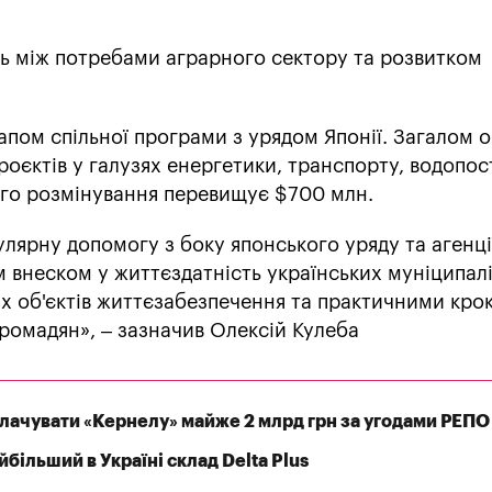
ь між потребами аграрного сектору та розвитком
апом спільної програми з урядом Японії. Загалом 
оєктів у галузях енергетики, транспорту, водопос
го розмінування перевищує $700 млн.
лярну допомогу з боку японського уряду та агенції
внеском у життєздатність українських муніципалі
 об'єктів життєзабезпечення та практичними кро
ромадян», – зазначив Олексій Кулеба
плачувати «Кернелу» майже 2 млрд грн за угодами РЕПО
більший в Україні склад Delta Plus