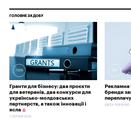
ГОЛОВНЕ ЗА ДОБУ
1309
562
Гранти для бізнесу: два проєкти
Рекламна 
для ветеранів, два конкурси для
бренди зав
українсько-молдовських
переплачу
партнерств, а також інновації і
ЄВГЕН ЛЕВЧЕНКО 
ясла
7 СЕРПНЯ 2026