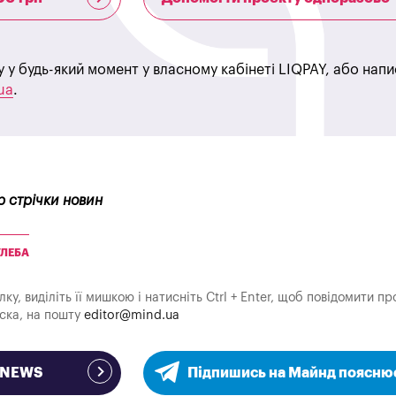
у у будь-який момент у власному кабінеті LIQPAY, або нап
ua
.
р стрічки новин
УЛЕБА
у, виділіть її мишкою і натисніть Ctrl + Enter, щоб повідомити пр
аска, на пошту
editor@mind.ua
e NEWS
Підпишись на Майнд поясню