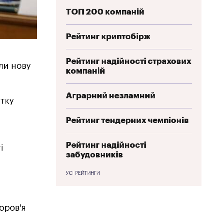
ТОП 200 компаній
Рейтинг криптобірж
Рейтинг надійності страхових
ли нову
компаній
Аграрний незламний
итку
Рейтинг тендерних чемпіонів
Рейтинг надійності
і
забудовників
УСІ РЕЙТИНГИ
оров'я