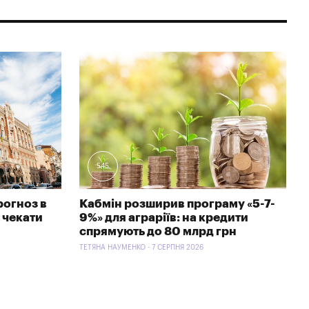
545
рогноз в
Кабмін розширив програму «5-7-
 чекати
9%» для аграріїв: на кредити
спрямують до 80 млрд грн
ТЕТЯНА НАУМЕНКО - 7 СЕРПНЯ 2026