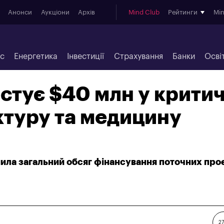
Анонси
Аукціони
Архів
Mind Club
Рейтинги
Mi
ес
Енергетика
Інвестиції
Страхування
Банки
Осві
естує $40 млн у крити
ктуру та медицину
шила загальний обсяг фінансування поточних проє
27