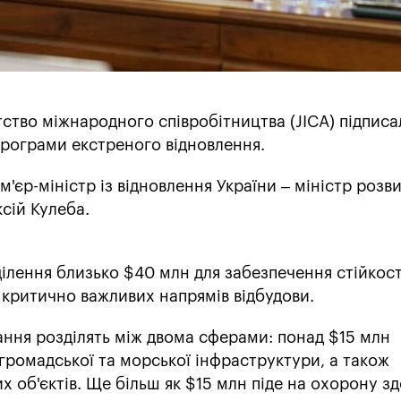
тство міжнародного співробітництва (JICA) підписа
Програми екстреного відновлення.
м'єр-міністр із відновлення України – міністр розв
сій Кулеба.
ілення близько $40 млн для забезпечення стійкост
 критично важливих напрямів відбудови.
ання розділять між двома сферами: понад $15 млн
громадської та морської інфраструктури, а також
 об'єктів. Ще більш як $15 млн піде на охорону зд