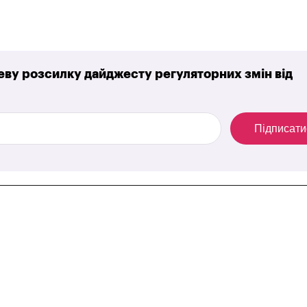
ву розсилку дайджесту регуляторних змін від
Підписати