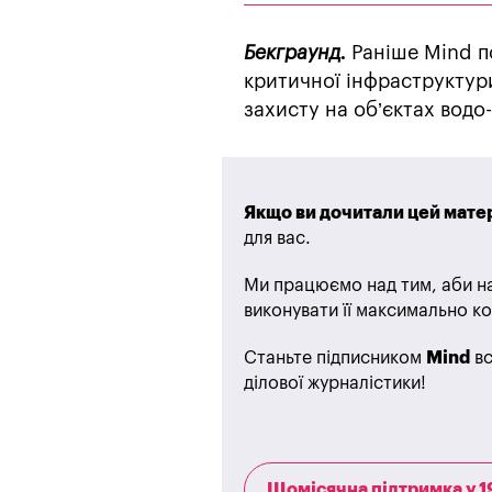
Бекграунд.
Раніше Mind п
критичної інфраструктури
захисту на об’єктах водо-
Якщо ви дочитали цей матер
для вас.
Ми працюємо над тим, аби на
виконувати її максимально ко
Станьте підписником
Mind
вс
ділової журналістики!
Щомісячна підтримка у 1