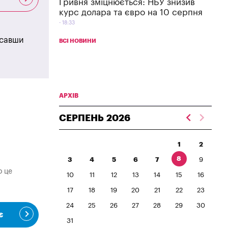
Гривня зміцнюється: НБУ знизив
курс долара та євро на 10 серпня
18:33
исавши
ВСІ НОВИНИ
АРХІВ
СЕРПЕНЬ
2026
1
2
8
3
4
5
6
7
9
о це
10
11
12
13
14
15
16
17
18
19
20
21
22
23
24
25
26
27
28
29
30
є
31