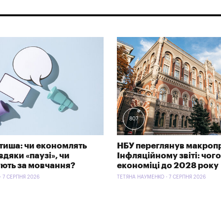
807
тиша: чи економлять
НБУ переглянув макроп
дяки «паузі», чи
Інфляційному звіті: чого
ють за мовчання?
економіці до 2028 року
- 7 СЕРПНЯ 2026
ТЕТЯНА НАУМЕНКО - 7 СЕРПНЯ 2026