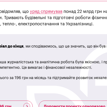
овідомляв, що
уряд спрямував
понад 22 млрд грн н
. Тривають будівельні та підготовчі роботи фізичн
, тепло-, електропостачання та Укрзалізниці.
іал до кінця
, ми сподіваємось, що це значить, що він бу
ша журналістська та аналітична робота була якісною, і 
мпетентно. Це вимагає і фінансової незалежності.
ього за 196 грн на місяць та підтримайте розвиток незале
96 грн
Допомогти проекту одноразово