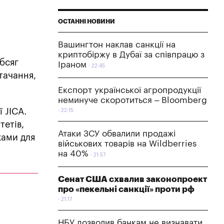
ОСТАННІ НОВИНИ
Вашингтон наклав санкції на
криптобіржу в Дубаї за співпрацю з
обсяг
Іраном
22:45
тачання,
Експорт української агропродукції
неминуче скоротиться – Bloomberg
 JICA.
22:15
тетів,
Атаки ЗСУ обвалили продажі
ками для
військових товарів на Wildberries
на 40%
21:57
Сенат США схвалив законопроект
про «пекельні санкції» проти рф
21:17
НБУ дозволив банкам не визнавати