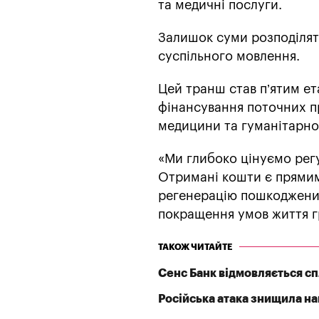
та медичні послуги.
Залишок суми розподілят
суспільного мовлення.
Цей транш став п’ятим ет
фінансування поточних пр
медицини та гуманітарно
«Ми глибоко цінуємо регу
Отримані кошти є прямим 
регенерацію пошкоджених
покращення умов життя г
ТАКОЖ ЧИТАЙТЕ
Сенс Банк відмовляється с
Російська атака знищила най