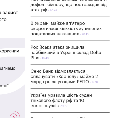
дефолт бізнесу, що постраждав від
атак рф
20:49
а захист
ого
В Україні майже вп'ятеро
скоротилася кількість зупинених
податкових накладних
20:13
Російська атака знищила
в корисним
найбільший в Україні склад Delta
Plus
19:40
прагнемо
Сенс Банк відмовляється
сплачувати «Кернелу» майже 2
млрд грн за угодами РЕПО
19:16
жної
Україна уразила шість суден
тіньового флоту рф та 10
енерговузлів
19:08