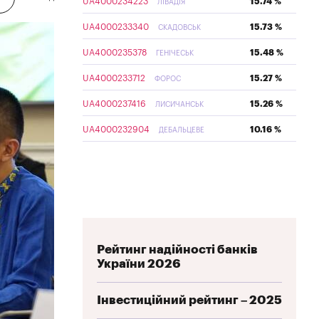
UA4000234223
15.74 %
ЛІВАДІЯ
UA4000233340
15.73 %
СКАДОВСЬК
UA4000235378
15.48 %
ГЕНІЧЕСЬК
UA4000233712
15.27 %
ФОРОС
UA4000237416
15.26 %
ЛИСИЧАНСЬК
UA4000232904
10.16 %
ДЕБАЛЬЦЕВЕ
Рейтинг надійності банків
України 2026
Інвестиційний рейтинг – 2025