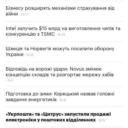
Бізнесу розширять механізми страхування від
війни
20:13
Intel залучить $15 млрд на виготовлення чипів та
конкуренцію з TSMC
19:43
Швеція та Норвегія можуть посилити оборону
України
19:38
Відповідь на ворожі удари: Novus змінює
концепцію складів та розгортає мережу хабів
19:11
Підготовка до зими: Корецький назвав головні
завдання енергетиків
18:45
«Укрпошта» та «Цитрус» запустили продажі
електроніки у поштових відділеннях
18:16