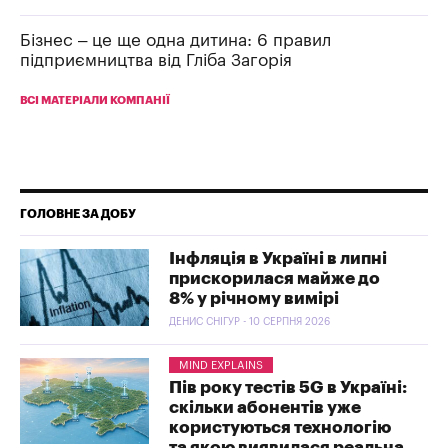
Бізнес – це ще одна дитина: 6 правил
підприємництва від Гліба Загорія
ВСІ МАТЕРІАЛИ КОМПАНІЇ
ГОЛОВНЕ ЗА ДОБУ
Інфляція в Україні в липні
прискорилася майже до
8% у річному вимірі
ДЕНИС СНІГУР - 10 СЕРПНЯ 2026
MIND EXPLAINS
Пів року тестів 5G в Україні:
скільки абонентів уже
користуються технологію
та якою виявилася реальна