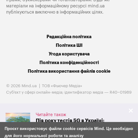
матеріали на інформаційному ресурсі mind.ua
публікуються виключно в інформаційних цілях.
Редакційна політика
Політика ШІ
Угода користувача
Політика конфіденційності
Політика використання файлів cookie
© 2026 Mind.ua
ТОВ «Фьючер Медiа»
Cуб'єкт у сфері онлайн-медіа; ідентифікатор медіа — R40−01989
Читайте також
Пів року тестів 5G в Україні:
скільки абонентів уже
Проєкт використовує файли cookie сервісів Mind. Це необхідно
користуються технологію та
для його нормальної роботи та аналізу
якою виявилася реальна