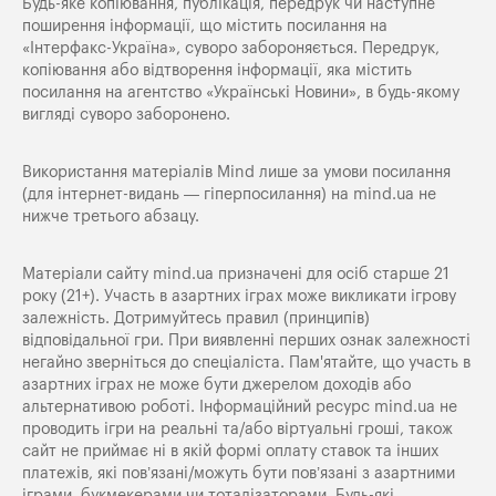
Будь-яке копiювання, публiкацiя, передрук чи наступне
поширення iнформацiї, що мiстить посилання на
«Iнтерфакс-Україна», суворо забороняється. Передрук,
копіювання або відтворення інформації, яка містить
посилання на агентство «Українські Новини», в будь-якому
вигляді суворо заборонено.
Використання матеріалів Mind лише за умови посилання
(для інтернет-видань — гіперпосилання) на
mind.ua
не
нижче третього абзацу.
Матеріали сайту mind.ua призначені для осіб старше 21
року (21+). Участь в азартних іграх може викликати ігрову
залежність. Дотримуйтесь правил (принципів)
відповідальної гри. При виявленні перших ознак залежності
негайно зверніться до спеціаліста. Пам'ятайте, що участь в
азартних іграх не може бути джерелом доходів або
альтернативою роботі. Інформаційний ресурс mind.ua не
проводить ігри на реальні та/або віртуальні гроші, також
сайт не приймає ні в якій формі оплату ставок та інших
платежів, які пов’язані/можуть бути пов’язані з азартними
іграми, букмекерами чи тоталізаторами. Будь-які