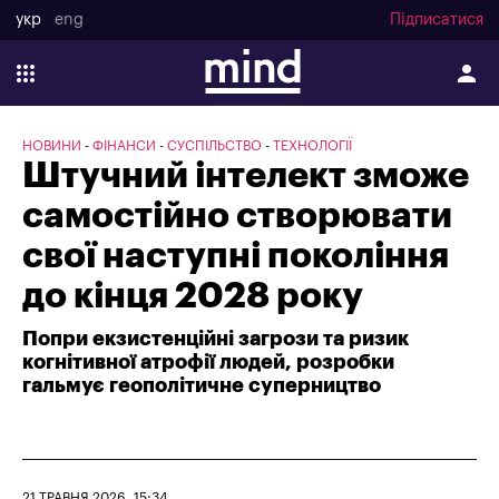
укр
eng
Підписатися
НОВИНИ
ФІНАНСИ
СУСПІЛЬСТВО
ТЕХНОЛОГІЇ
Штучний інтелект зможе
самостійно створювати
свої наступні покоління
до кінця 2028 року
Попри екзистенційні загрози та ризик
когнітивної атрофії людей, розробки
гальмує геополітичне суперництво
21 ТРАВНЯ 2026, 15:34