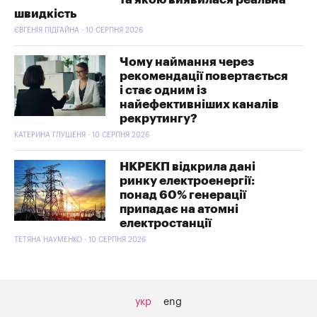
швидкість
ЄВГЕНІЯ ПІДГАЙНА - 10 СЕРПНЯ 2026
Чому наймання через
рекомендації повертається
і стає одним із
найефективніших каналів
рекрутингу?
КАТЕРИНА ГЛУШЕНЯ - 10 СЕРПНЯ 2026
НКРЕКП відкрила дані
ринку електроенергії:
понад 60% генерації
припадає на атомні
електростанції
ТЕТЯНА НАУМЕНКО - 10 СЕРПНЯ 2026
укр
eng