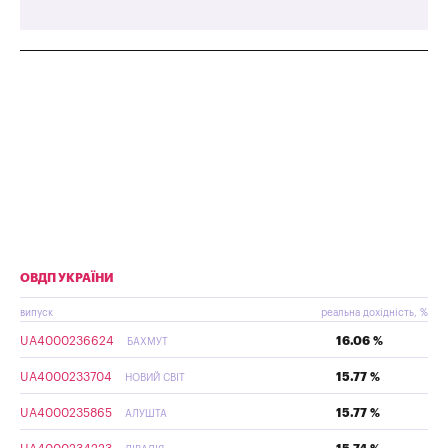
ОВДП УКРАЇНИ
випуск
реальна дохідність, %
UA4000236624
16.06 %
БАХМУТ
UA4000233704
15.77 %
НОВИЙ СВІТ
UA4000235865
15.77 %
АЛУШТА