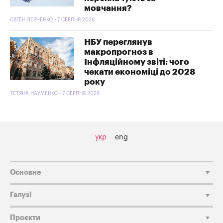
мовчання?
ЄВГЕН ЛЕВЧЕНКО - 7 СЕРПНЯ 2026
НБУ переглянув
макропрогноз в
Інфляційному звіті: чого
чекати економіці до 2028
року
ТЕТЯНА НАУМЕНКО - 7 СЕРПНЯ 2026
укр
eng
Основне
Галузі
Проєкти