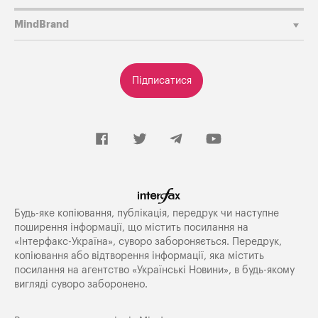
MindBrand
Підписатися
Будь-яке копiювання, публiкацiя, передрук чи наступне
поширення iнформацiї, що мiстить посилання на
«Iнтерфакс-Україна», суворо забороняється. Передрук,
копіювання або відтворення інформації, яка містить
посилання на агентство «Українські Новини», в будь-якому
вигляді суворо заборонено.