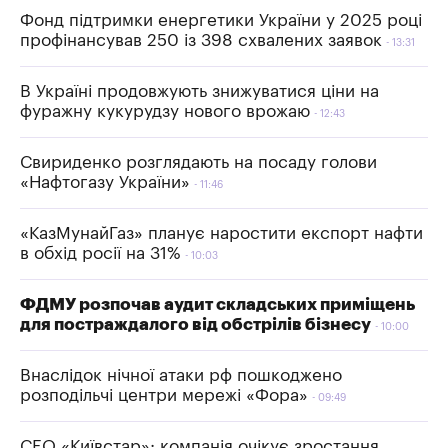
Фонд підтримки енергетики України у 2025 році
профінансував 250 із 398 схвалених заявок
13:31
В Україні продовжують знижуватися ціни на
фуражну кукурудзу нового врожаю
12:43
Свириденко розглядають на посаду голови
«Нафтогазу України»
11:46
«КазМунайГаз» планує наростити експорт нафти
в обхід росії на 31%
10:03
ФДМУ розпочав аудит складських приміщень
для постраждалого від обстрілів бізнесу
10:00
Внаслідок нічної атаки рф пошкоджено
розподільчі центри мережі «Фора»
09:49
СЕО «Київстар»: компанія очікує зростання