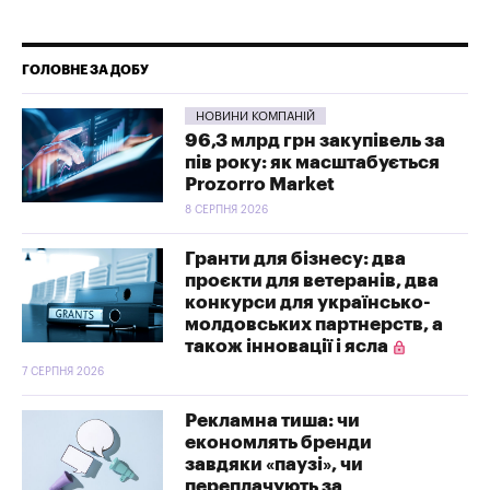
ГОЛОВНЕ ЗА ДОБУ
НОВИНИ КОМПАНІЙ
96,3 млрд грн закупівель за
пів року: як масштабується
Prozorro Market
8 СЕРПНЯ 2026
Гранти для бізнесу: два
проєкти для ветеранів, два
конкурси для українсько-
молдовських партнерств, а
також інновації і ясла
7 СЕРПНЯ 2026
Рекламна тиша: чи
економлять бренди
завдяки «паузі», чи
переплачують за