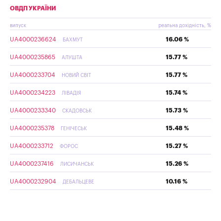
ОВДП УКРАЇНИ
випуск
реальна дохідність, %
UA4000236624
16.06 %
БАХМУТ
UA4000235865
15.77 %
АЛУШТА
UA4000233704
15.77 %
НОВИЙ СВІТ
UA4000234223
15.74 %
ЛІВАДІЯ
UA4000233340
15.73 %
СКАДОВСЬК
UA4000235378
15.48 %
ГЕНІЧЕСЬК
UA4000233712
15.27 %
ФОРОС
UA4000237416
15.26 %
ЛИСИЧАНСЬК
UA4000232904
10.16 %
ДЕБАЛЬЦЕВЕ