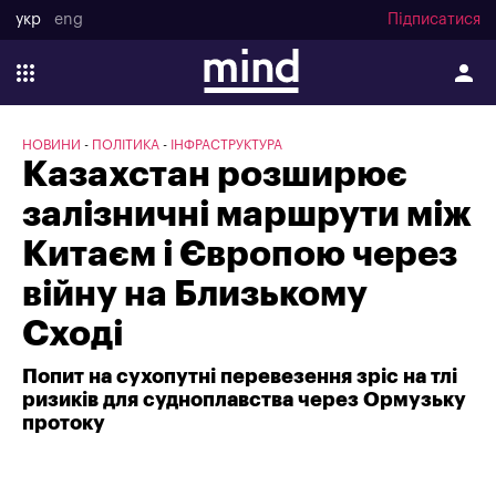
укр
eng
Підписатися
НОВИНИ
ПОЛІТИКА
ІНФРАСТРУКТУРА
Казахстан розширює
залізничні маршрути між
Китаєм і Європою через
війну на Близькому
Сході
Попит на сухопутні перевезення зріс на тлі
ризиків для судноплавства через Ормузьку
протоку