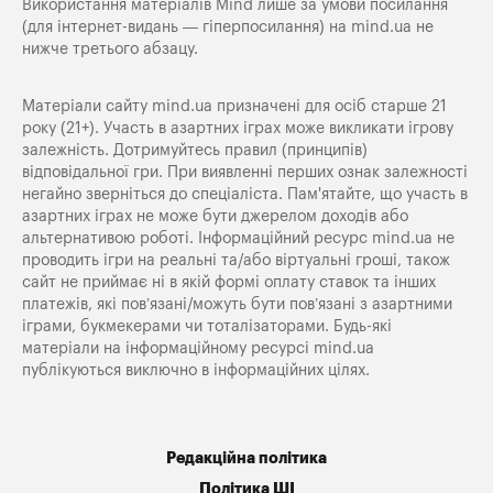
Використання матеріалів Mind лише за умови посилання
(для інтернет-видань — гіперпосилання) на
mind.ua
не
нижче третього абзацу.
Матеріали сайту mind.ua призначені для осіб старше 21
року (21+). Участь в азартних іграх може викликати ігрову
залежність. Дотримуйтесь правил (принципів)
відповідальної гри. При виявленні перших ознак залежності
негайно зверніться до спеціаліста. Пам'ятайте, що участь в
азартних іграх не може бути джерелом доходів або
альтернативою роботі. Інформаційний ресурс mind.ua не
проводить ігри на реальні та/або віртуальні гроші, також
сайт не приймає ні в якій формі оплату ставок та інших
платежів, які пов’язані/можуть бути пов’язані з азартними
іграми, букмекерами чи тоталізаторами. Будь-які
матеріали на інформаційному ресурсі mind.ua
публікуються виключно в інформаційних цілях.
Редакційна політика
Політика ШІ