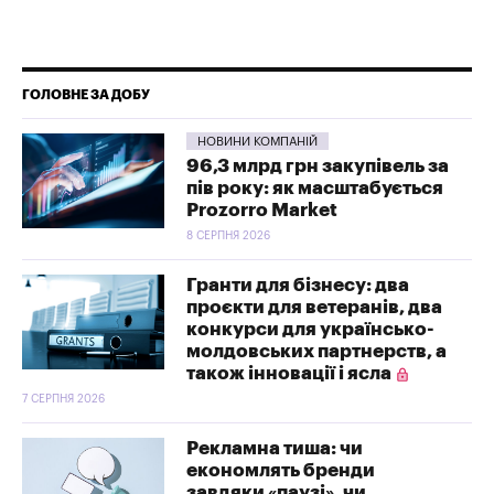
ГОЛОВНЕ ЗА ДОБУ
НОВИНИ КОМПАНІЙ
96,3 млрд грн закупівель за
пів року: як масштабується
Prozorro Market
8 СЕРПНЯ 2026
Гранти для бізнесу: два
проєкти для ветеранів, два
конкурси для українсько-
молдовських партнерств, а
також інновації і ясла
7 СЕРПНЯ 2026
Рекламна тиша: чи
економлять бренди
завдяки «паузі», чи