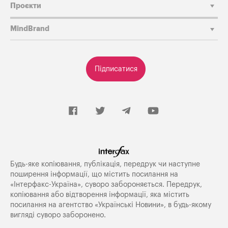
Проєкти
MindBrand
Підписатися
Будь-яке копiювання, публiкацiя, передрук чи наступне
поширення iнформацiї, що мiстить посилання на
«Iнтерфакс-Україна», суворо забороняється. Передрук,
копіювання або відтворення інформації, яка містить
посилання на агентство «Українські Новини», в будь-якому
вигляді суворо заборонено.