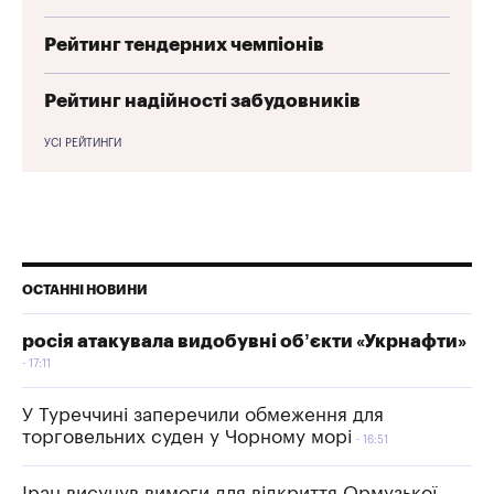
Рейтинг тендерних чемпіонів
Рейтинг надійності забудовників
УСІ РЕЙТИНГИ
ОСТАННІ НОВИНИ
росія атакувала видобувні об’єкти «Укрнафти»
17:11
У Туреччині заперечили обмеження для
торговельних суден у Чорному морі
16:51
Іран висунув вимоги для відкриття Ормузької