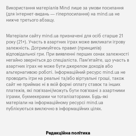
Використання матеріалів Mind лише за умови посилання
(для інтернет-видань — гіперпосилання) на
mind.ua
не
нижче третього абзацу.
Матеріали сайту mind.ua призначені для осіб старше 21
року (21+). Участь в азартних іграх може викликати ігрову
залежність. Дотримуйтесь правил (принципів)
відповідальної гри. При виявленні перших ознак залежності
негайно зверніться до спеціаліста. Пам'ятайте, що участь в
азартних іграх не може бути джерелом доходів або
альтернативою роботі. Інформаційний ресурс mind.ua не
проводить ігри на реальні та/або віртуальні гроші, також
сайт не приймає ні в якій формі оплату ставок та інших
платежів, які пов’язані/можуть бути пов’язані з азартними
іграми, букмекерами чи тоталізаторами. Будь-які
матеріали на інформаційному ресурсі mind.ua
публікуються виключно в інформаційних цілях.
Редакційна політика