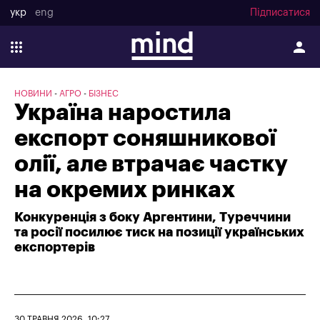
укр
eng
Підписатися
НОВИНИ
АГРО
БІЗНЕС
Україна наростила
експорт соняшникової
олії, але втрачає частку
на окремих ринках
Конкуренція з боку Аргентини, Туреччини
та росії посилює тиск на позиції українських
експортерів
30 ТРАВНЯ 2026, 10:27