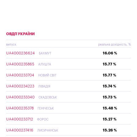
ОВДП УКРАЇНИ
випуск
реальна дохідність, %
UA4000236624
16.06 %
БАХМУТ
UA4000235865
15.77 %
АЛУШТА
UA4000233704
15.77 %
НОВИЙ СВІТ
UA4000234223
15.74 %
ЛІВАДІЯ
UA4000233340
15.73 %
СКАДОВСЬК
UA4000235378
15.48 %
ГЕНІЧЕСЬК
UA4000233712
15.27 %
ФОРОС
UA4000237416
15.26 %
ЛИСИЧАНСЬК