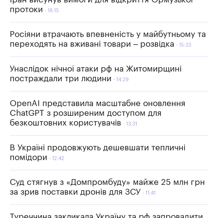
протоки
16:15
Росіяни втрачають впевненість у майбутньому та
переходять на вживані товари – розвідка
15:33
Унаслідок нічної атаки рф на Житомирщині
постраждали три людини
14:29
OpenAI представила масштабне оновлення
ChatGPT з розширеним доступом для
безкоштовних користувачів
13:31
В Україні продовжують дешевшати тепличні
помідори
12:42
Суд стягнув з «Домпромбуду» майже 25 млн грн
за зрив поставки дронів для ЗСУ
11:41
Туреччина закликала Україну та рф запровадити