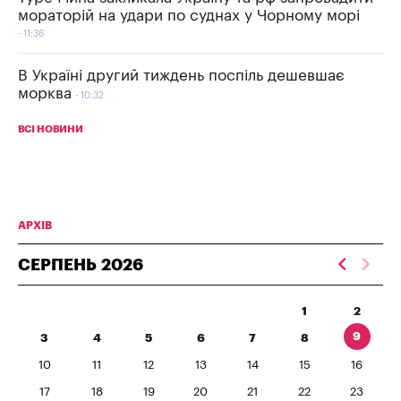
мораторій на удари по суднах у Чорному морі
11:36
В Україні другий тиждень поспіль дешевшає
морква
10:32
ВСІ НОВИНИ
АРХІВ
СЕРПЕНЬ
2026
1
2
9
3
4
5
6
7
8
10
11
12
13
14
15
16
17
18
19
20
21
22
23