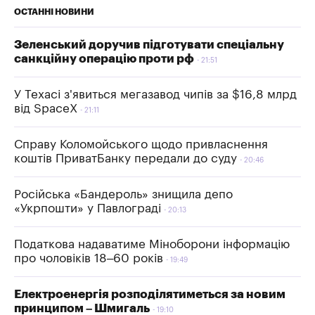
ОСТАННІ НОВИНИ
Зеленський доручив підготувати спеціальну
санкційну операцію проти рф
21:51
У Техасі з'явиться мегазавод чипів за $16,8 млрд
від SpaceX
21:11
Справу Коломойського щодо привласнення
коштів ПриватБанку передали до суду
20:46
Російська «Бандероль» знищила депо
«Укрпошти» у Павлограді
20:13
Податкова надаватиме Міноборони інформацію
про чоловіків 18–60 років
19:49
Електроенергія розподілятиметься за новим
принципом – Шмигаль
19:10