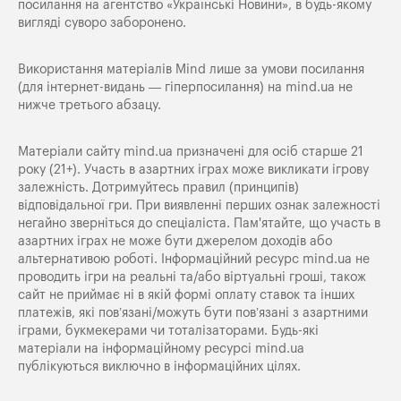
посилання на агентство «Українські Новини», в будь-якому
вигляді суворо заборонено.
Використання матеріалів Mind лише за умови посилання
(для інтернет-видань — гіперпосилання) на
mind.ua
не
нижче третього абзацу.
Матеріали сайту mind.ua призначені для осіб старше 21
року (21+). Участь в азартних іграх може викликати ігрову
залежність. Дотримуйтесь правил (принципів)
відповідальної гри. При виявленні перших ознак залежності
негайно зверніться до спеціаліста. Пам'ятайте, що участь в
азартних іграх не може бути джерелом доходів або
альтернативою роботі. Інформаційний ресурс mind.ua не
проводить ігри на реальні та/або віртуальні гроші, також
сайт не приймає ні в якій формі оплату ставок та інших
платежів, які пов’язані/можуть бути пов’язані з азартними
іграми, букмекерами чи тоталізаторами. Будь-які
матеріали на інформаційному ресурсі mind.ua
публікуються виключно в інформаційних цілях.