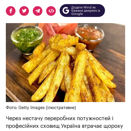
Додати Mind як
бажане джерело в
Google
Фото: Getty Images (ілюстративне)
Через нестачу переробних потужностей і
професійних сховищ Україна втрачає щороку