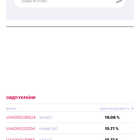
ОВДП УКРАЇНИ
випуск
реальна дохідність, %
UA4000236624
16.06 %
БАХМУТ
UA4000233704
15.77 %
НОВИЙ СВІТ
UA4000235865
15.77 %