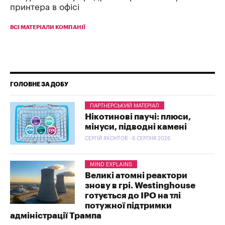
принтера в офісі
ВСІ МАТЕРІАЛИ КОМПАНІЇ
ГОЛОВНЕ ЗА ДОБУ
ПАРТНЕРСЬКИЙ МАТЕРІАЛ
Нікотинові паучі: плюси,
мінуси, підводні камені
СЕРГІЙ ЯХОНТОВ - 6 СЕРПНЯ 2026
MIND EXPLAINS
Великі атомні реактори
знову в грі. Westinghouse
готується до IPO на тлі
потужної підтримки
адміністрації Трампа