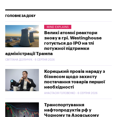
ГОЛОВНЕ ЗА ДОБУ
MIND EXPLAINS
Великі атомні реактори
знову в грі. Westinghouse
готується до IPO на тлі
потужної підтримки
адміністрації Трампа
СВІТЛАНА ДОЛІНЧУК - 6 СЕРПНЯ 2026
Корецький провів нараду з
бізнесом щодо захисту
постачання товарів першої
необхідності
АНАСТАСІЯ ГОЛОВЕНКО - 6 СЕРПНЯ 2026
Транспортування
нафтопродуктів рф у
Чорному та Азовському