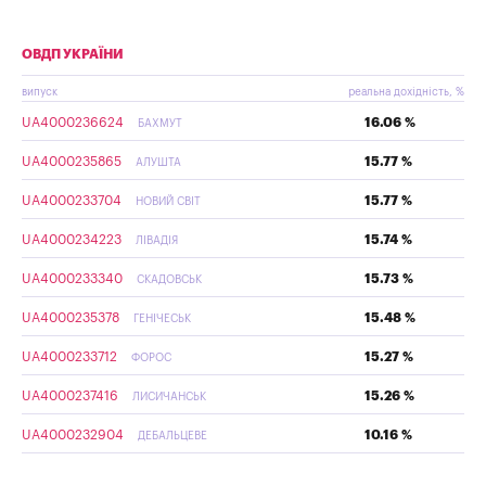
ОВДП УКРАЇНИ
випуск
реальна дохідність, %
UA4000236624
16.06 %
БАХМУТ
UA4000235865
15.77 %
АЛУШТА
UA4000233704
15.77 %
НОВИЙ СВІТ
UA4000234223
15.74 %
ЛІВАДІЯ
UA4000233340
15.73 %
СКАДОВСЬК
UA4000235378
15.48 %
ГЕНІЧЕСЬК
UA4000233712
15.27 %
ФОРОС
UA4000237416
15.26 %
ЛИСИЧАНСЬК
UA4000232904
10.16 %
ДЕБАЛЬЦЕВЕ