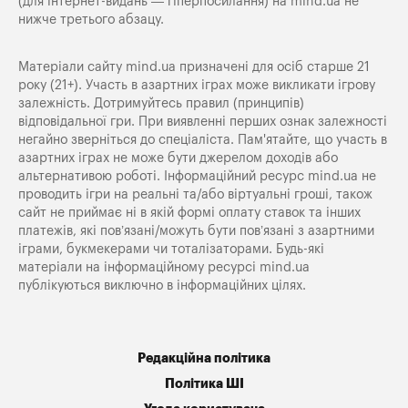
(для інтернет-видань — гіперпосилання) на
mind.ua
не
нижче третього абзацу.
Матеріали сайту mind.ua призначені для осіб старше 21
року (21+). Участь в азартних іграх може викликати ігрову
залежність. Дотримуйтесь правил (принципів)
відповідальної гри. При виявленні перших ознак залежності
негайно зверніться до спеціаліста. Пам'ятайте, що участь в
азартних іграх не може бути джерелом доходів або
альтернативою роботі. Інформаційний ресурс mind.ua не
проводить ігри на реальні та/або віртуальні гроші, також
сайт не приймає ні в якій формі оплату ставок та інших
платежів, які пов’язані/можуть бути пов’язані з азартними
іграми, букмекерами чи тоталізаторами. Будь-які
матеріали на інформаційному ресурсі mind.ua
публікуються виключно в інформаційних цілях.
Редакційна політика
Політика ШІ