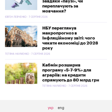
завдяки «паузі», чи
переплачують за
мовчання?
ЄВГЕН ЛЕВЧЕНКО - 7 СЕРПНЯ 2026
НБУ переглянув
макропрогноз в
Інфляційному звіті: чого
чекати економіці до 2028
року
ТЕТЯНА НАУМЕНКО - 7 СЕРПНЯ 2026
Кабмін розширив
програму «5-7-9%» для
аграріїв: на кредити
спрямують до 80 млрд грн
ТЕТЯНА НАУМЕНКО - 7 СЕРПНЯ 2026
укр
eng