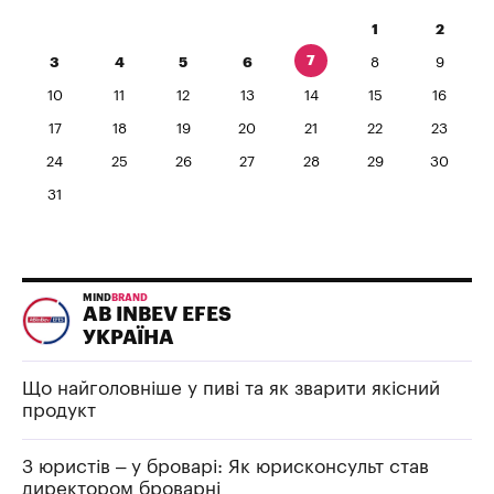
1
2
7
3
4
5
6
8
9
10
11
12
13
14
15
16
17
18
19
20
21
22
23
24
25
26
27
28
29
30
31
MIND
BRAND
AB INBEV EFES
УКРАЇНА
Що найголовніше у пиві та як зварити якісний
продукт
З юристів – у броварі: Як юрисконсульт став
директором броварні