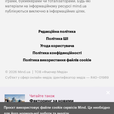
іграми, букмекерами чи тоталізаторами. Будь-які
матеріали на інформаційному ресурсі mind.ua
публікуються виключно в інформаційних цілях.
Редакційна політика
Політика ШІ
Угода користувача
Політика конфіденційності
Політика використання файлів cookie
© 2026 Mind.ua
ТОВ «Фьючер Медiа»
Cуб'єкт у сфері онлайн-медіа; ідентифікатор медіа — R40−01989
Читайте також
Факторинг за новими
правилами: що з 30 липня
Проєкт використовує файли cookie сервісів Mind. Це необхідно
змінилося для бізнесу та
для його нормальної роботи та аналізу