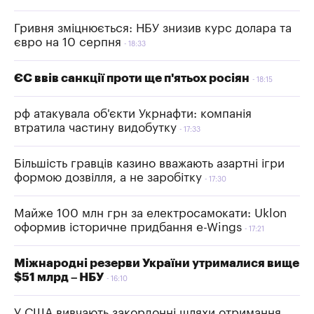
Гривня зміцнюється: НБУ знизив курс долара та
євро на 10 серпня
18:33
ЄС ввів санкції проти ще п'ятьох росіян
18:15
рф атакувала об'єкти Укрнафти: компанія
втратила частину видобутку
17:33
Більшість гравців казино вважають азартні ігри
формою дозвілля, а не заробітку
17:30
Майже 100 млн грн за електросамокати: Uklon
оформив історичне придбання e-Wings
17:21
Міжнародні резерви України утрималися вище
$51 млрд – НБУ
16:10
У США вивчають закордонні шляхи отримання