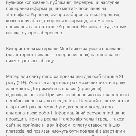
Будь-яке копiювання, публiкацiя, передрук чи наступне
поширення iнформацiї, що мiстить посилання на
«Iнтерфакс-Україна», суворо забороняється. Передрук,
копіювання або відтворення інформації, яка містить
посилання на агентство «Українські Новини», в будь-якому
вигляді суворо заборонено.
Використання матеріалів Mind лише за умови посилання
(для інтернет-видань — гіперпосилання) на
mind.ua
не
нижче третього абзацу.
Матеріали сайту mind.ua призначені для осіб старше 21
року (21+). Участь в азартних іграх може викликати ігрову
залежність. Дотримуйтесь правил (принципів)
відповідальної гри. При виявленні перших ознак залежності
негайно зверніться до спеціаліста. Пам'ятайте, що участь в
азартних іграх не може бути джерелом доходів або
альтернативою роботі. Інформаційний ресурс mind.ua не
проводить ігри на реальні та/або віртуальні гроші, також
сайт не приймає ні в якій формі оплату ставок та інших
платежів, які пов’язані/можуть бути пов’язані з азартними