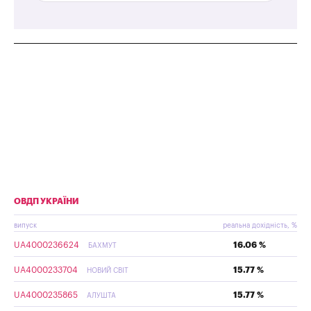
ОВДП УКРАЇНИ
випуск
реальна дохідність, %
UA4000236624
16.06 %
БАХМУТ
UA4000233704
15.77 %
НОВИЙ СВІТ
UA4000235865
15.77 %
АЛУШТА