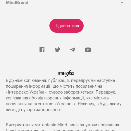
MindBrand
Підписатися
Будь-яке копiювання, публiкацiя, передрук чи наступне
поширення iнформацiї, що мiстить посилання на
«Iнтерфакс-Україна», суворо забороняється. Передрук,
копіювання або відтворення інформації, яка містить
посилання на агентство «Українські Новини», в будь-якому
вигляді суворо заборонено.
Використання матеріалів Mind лише за умови посилання
(для інтернет-видань — гіперпосилання) на
mind.ua
не