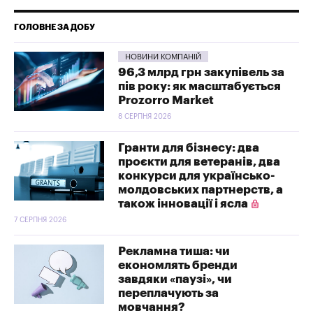
ГОЛОВНЕ ЗА ДОБУ
НОВИНИ КОМПАНІЙ
96,3 млрд грн закупівель за
пів року: як масштабується
Prozorro Market
8 СЕРПНЯ 2026
Гранти для бізнесу: два
проєкти для ветеранів, два
конкурси для українсько-
молдовських партнерств, а
також інновації і ясла
7 СЕРПНЯ 2026
Рекламна тиша: чи
економлять бренди
завдяки «паузі», чи
переплачують за
мовчання?