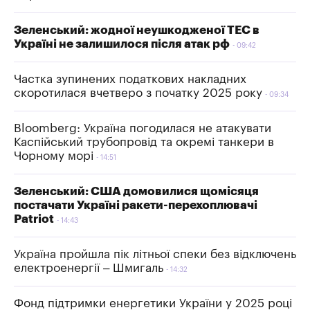
Зеленський: жодної неушкодженої ТЕС в
Україні не залишилося після атак рф
09:42
Частка зупинених податкових накладних
скоротилася вчетверо з початку 2025 року
09:34
Bloomberg: Україна погодилася не атакувати
Каспійський трубопровід та окремі танкери в
Чорному морі
14:51
Зеленський: США домовилися щомісяця
постачати Україні ракети-перехоплювачі
Patriot
14:43
Україна пройшла пік літньої спеки без відключень
електроенергії – Шмигаль
14:32
Фонд підтримки енергетики України у 2025 році