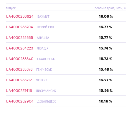
випуск
реальна дохідність, %
UA4000236624
16.06 %
БАХМУТ
UA4000233704
15.77 %
НОВИЙ СВІТ
UA4000235865
15.77 %
АЛУШТА
UA4000234223
15.74 %
ЛІВАДІЯ
UA4000233340
15.73 %
СКАДОВСЬК
UA4000235378
15.48 %
ГЕНІЧЕСЬК
UA4000233712
15.27 %
ФОРОС
UA4000237416
15.26 %
ЛИСИЧАНСЬК
UA4000232904
10.16 %
ДЕБАЛЬЦЕВЕ