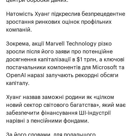
центри обробки даних.
Натомість Хуанг підкреслив безпрецедентне
зростання ринкових оцінок профільних
компаній.
Зокрема, акції Marvell Technology різко
зросли після його заяви про потенційне
досягнення капіталізації в $1 трлн, а ключові
постачальники компонентів для Microsoft та
OpenAI наразі залучають рекордні обсяги
капіталу.
Хуанг назвав заможні родини як «цілком
новий сектор світового багатства», який має
забезпечити фінансування ШІ-індустрії
нарівні з пенсійними фондами.
За його словами, для подальшого