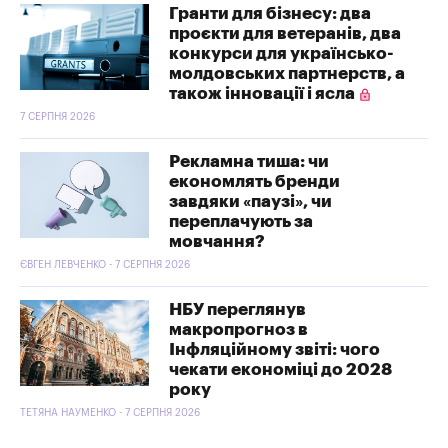
Гранти для бізнесу: два
проєкти для ветеранів, два
конкурси для українсько-
молдовських партнерств, а
також інновації і ясла
7 СЕРПНЯ 2026
Рекламна тиша: чи
економлять бренди
завдяки «паузі», чи
переплачують за
мовчання?
ЄВГЕН ЛЕВЧЕНКО - 7 СЕРПНЯ 2026
НБУ переглянув
макропрогноз в
Інфляційному звіті: чого
чекати економіці до 2028
року
ТЕТЯНА НАУМЕНКО - 7 СЕРПНЯ 2026