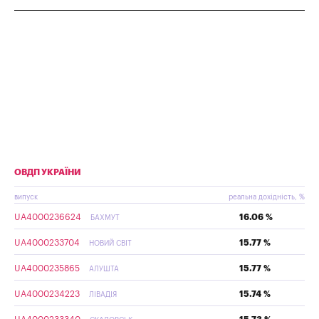
ОВДП УКРАЇНИ
випуск
реальна дохідність, %
UA4000236624
16.06 %
БАХМУТ
UA4000233704
15.77 %
НОВИЙ СВІТ
UA4000235865
15.77 %
АЛУШТА
UA4000234223
15.74 %
ЛІВАДІЯ