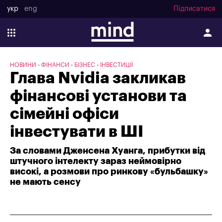
укр
eng
Підписатися
НОВИНИ
ФІНАНСИ
БІЗНЕС
ІНВЕСТИЦІЇ
Глава Nvidia закликав
фінансові установи та
сімейні офіси
інвестувати в ШІ
За словами Дженсена Хуанга, прибутки від
штучного інтелекту зараз неймовірно
високі, а розмови про ринкову «бульбашку»
не мають сенсу