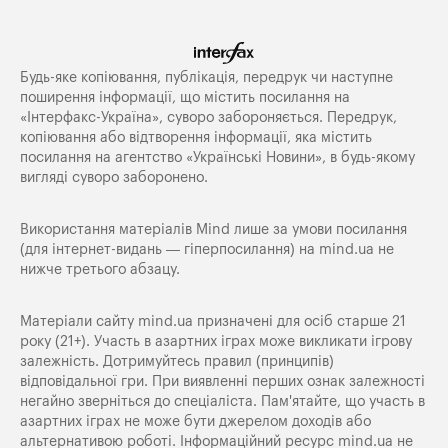
Будь-яке копiювання, публiкацiя, передрук чи наступне
поширення iнформацiї, що мiстить посилання на
«Iнтерфакс-Україна», суворо забороняється. Передрук,
копіювання або відтворення інформації, яка містить
посилання на агентство «Українські Новини», в будь-якому
вигляді суворо заборонено.
Використання матеріалів Mind лише за умови посилання
(для інтернет-видань — гіперпосилання) на
mind.ua
не
нижче третього абзацу.
Матеріали сайту mind.ua призначені для осіб старше 21
року (21+). Участь в азартних іграх може викликати ігрову
залежність. Дотримуйтесь правил (принципів)
відповідальної гри. При виявленні перших ознак залежності
негайно зверніться до спеціаліста. Пам'ятайте, що участь в
азартних іграх не може бути джерелом доходів або
альтернативою роботі. Інформаційний ресурс mind.ua не