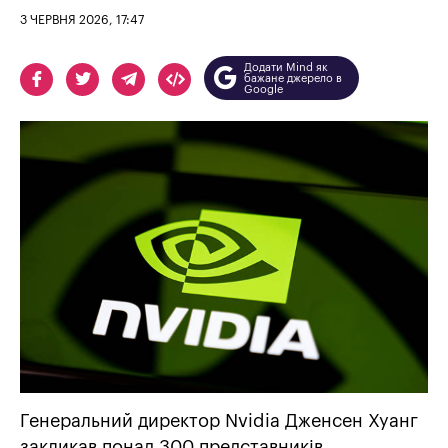
3 ЧЕРВНЯ 2026, 17:47
Додати Mind як
бажане джерело в
Google
Генеральний директор Nvidia Дженсен Хуанг
закликав понад 300 представників