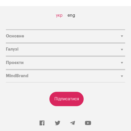
укр
eng
Основне
Галузі
Проєкти
MindBrand
Підписатися