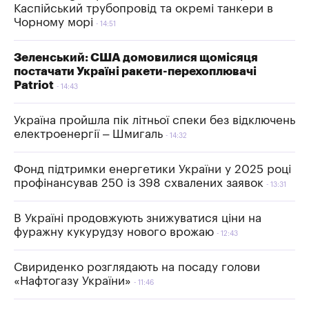
Каспійський трубопровід та окремі танкери в
Чорному морі
14:51
Зеленський: США домовилися щомісяця
постачати Україні ракети-перехоплювачі
Patriot
14:43
Україна пройшла пік літньої спеки без відключень
електроенергії – Шмигаль
14:32
Фонд підтримки енергетики України у 2025 році
профінансував 250 із 398 схвалених заявок
13:31
В Україні продовжують знижуватися ціни на
фуражну кукурудзу нового врожаю
12:43
Свириденко розглядають на посаду голови
«Нафтогазу України»
11:46