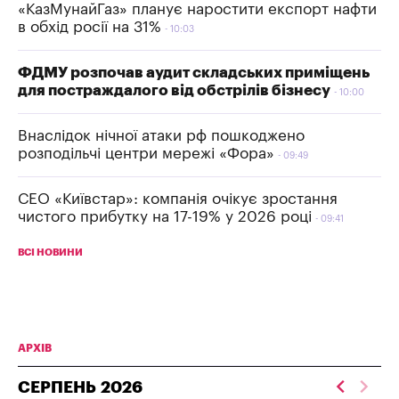
«КазМунайГаз» планує наростити експорт нафти
в обхід росії на 31%
10:03
ФДМУ розпочав аудит складських приміщень
для постраждалого від обстрілів бізнесу
10:00
Внаслідок нічної атаки рф пошкоджено
розподільчі центри мережі «Фора»
09:49
СЕО «Київстар»: компанія очікує зростання
чистого прибутку на 17-19% у 2026 році
09:41
ВСІ НОВИНИ
АРХІВ
СЕРПЕНЬ
2026