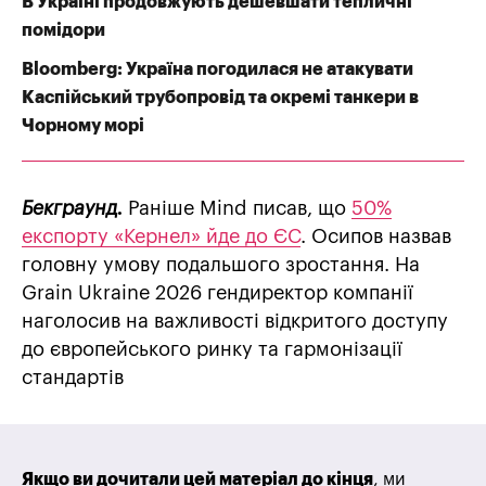
В Україні продовжують дешевшати тепличні
помідори
Bloomberg: Україна погодилася не атакувати
Каспійський трубопровід та окремі танкери в
Чорному морі
Бекграунд.
Раніше Mind писав, що
50%
експорту «Кернел» йде до ЄС
. Осипов назвав
головну умову подальшого зростання. На
Grain Ukraine 2026 гендиректор компанії
наголосив на важливості відкритого доступу
до європейського ринку та гармонізації
стандартів
Якщо ви дочитали цей матеріал до кінця
, ми