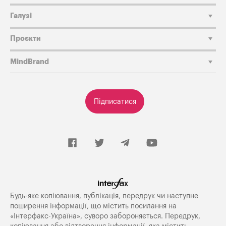
Галузі
Проєкти
MindBrand
Підписатися
Будь-яке копiювання, публiкацiя, передрук чи наступне
поширення iнформацiї, що мiстить посилання на
«Iнтерфакс-Україна», суворо забороняється. Передрук,