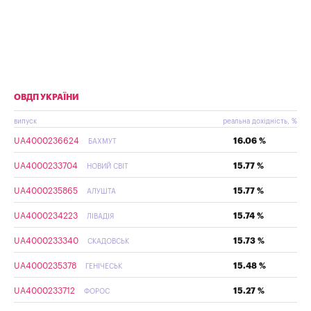
ОВДП УКРАЇНИ
випуск
реальна дохідність, %
UA4000236624
16.06 %
БАХМУТ
UA4000233704
15.77 %
НОВИЙ СВІТ
UA4000235865
15.77 %
АЛУШТА
UA4000234223
15.74 %
ЛІВАДІЯ
UA4000233340
15.73 %
СКАДОВСЬК
UA4000235378
15.48 %
ГЕНІЧЕСЬК
UA4000233712
15.27 %
ФОРОС