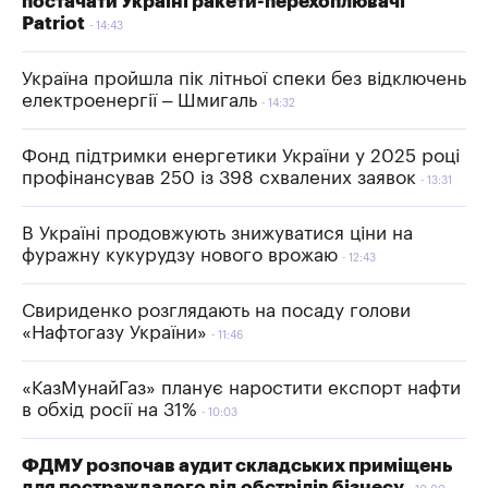
постачати Україні ракети-перехоплювачі
Patriot
14:43
Україна пройшла пік літньої спеки без відключень
електроенергії – Шмигаль
14:32
Фонд підтримки енергетики України у 2025 році
профінансував 250 із 398 схвалених заявок
13:31
В Україні продовжують знижуватися ціни на
фуражну кукурудзу нового врожаю
12:43
Свириденко розглядають на посаду голови
«Нафтогазу України»
11:46
«КазМунайГаз» планує наростити експорт нафти
в обхід росії на 31%
10:03
ФДМУ розпочав аудит складських приміщень
для постраждалого від обстрілів бізнесу