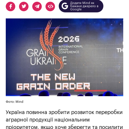
Додати Mind як
бажане джерело в
Google
Фото: Mind
Україна повинна зробити розвиток переробки
аграрної продукції національним
пріоритетом, якщо хоче зберегти та посилити