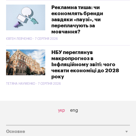
Рекламна тиша: чи
економлять бренди
завдяки «паузі», чи
переплачують за
мовчання?
ЄВГЕН ЛЕВЧЕНКО - 7 СЕРПНЯ 2026
НБУ переглянув
макропрогноз в
Інфляційному звіті: чого
чекати економіці до 2028
року
ТЕТЯНА НАУМЕНКО - 7 СЕРПНЯ 2026
укр
eng
Основне