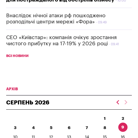
10:00
Внаслідок нічної атаки рф пошкоджено
розподільчі центри мережі «Фора»
09:49
СЕО «Київстар»: компанія очікує зростання
чистого прибутку на 17-19% у 2026 році
09:41
ВСІ НОВИНИ
АРХІВ
СЕРПЕНЬ
2026
1
2
9
3
4
5
6
7
8
10
11
12
13
14
15
16