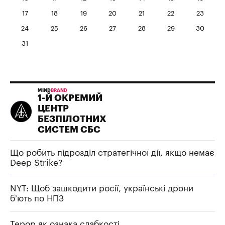
17
18
19
20
21
22
23
24
25
26
27
28
29
30
31
MIND
BRAND
1-Й ОКРЕМИЙ
ЦЕНТР
БЕЗПІЛОТНИХ
СИСТЕМ СБС
Що робить підрозділ стратегічної дії, якщо немає
Deep Strike?
NYT: Щоб зашкодити росії, українські дрони
б’ють по НПЗ
Терор як ознака слабкості