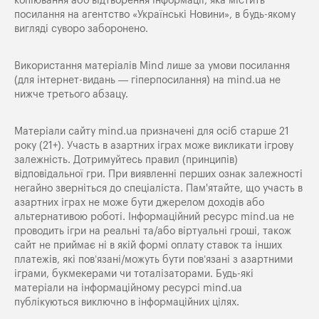
копіювання або відтворення інформації, яка містить
посилання на агентство «Українські Новини», в будь-якому
вигляді суворо заборонено.
Використання матеріалів Mind лише за умови посилання
(для інтернет-видань — гіперпосилання) на
mind.ua
не
нижче третього абзацу.
Матеріали сайту mind.ua призначені для осіб старше 21
року (21+). Участь в азартних іграх може викликати ігрову
залежність. Дотримуйтесь правил (принципів)
відповідальної гри. При виявленні перших ознак залежності
негайно зверніться до спеціаліста. Пам'ятайте, що участь в
азартних іграх не може бути джерелом доходів або
альтернативою роботі. Інформаційний ресурс mind.ua не
проводить ігри на реальні та/або віртуальні гроші, також
сайт не приймає ні в якій формі оплату ставок та інших
платежів, які пов’язані/можуть бути пов’язані з азартними
іграми, букмекерами чи тоталізаторами. Будь-які
матеріали на інформаційному ресурсі mind.ua
публікуються виключно в інформаційних цілях.