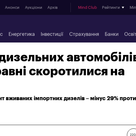
Анонси
Аукціони
Архів
Mind Club
Рейтинги
Mi
ес
Енергетика
Інвестиції
Страхування
Банки
Осві
 дизельних автомобілів
травні скоротилися на
т вживаних імпортних дизелів – мінус 29% проти
220