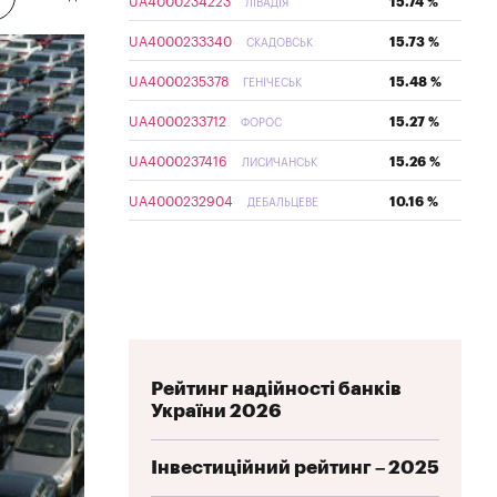
UA4000234223
15.74 %
ЛІВАДІЯ
UA4000233340
15.73 %
СКАДОВСЬК
UA4000235378
15.48 %
ГЕНІЧЕСЬК
UA4000233712
15.27 %
ФОРОС
UA4000237416
15.26 %
ЛИСИЧАНСЬК
UA4000232904
10.16 %
ДЕБАЛЬЦЕВЕ
Рейтинг надійності банків
України 2026
Інвестиційний рейтинг – 2025