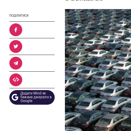
ПОДІЛИТИСЯ
Додати Mind як
бажане джерело в
Google