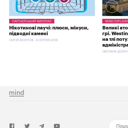
741
728
ПАРТНЕРСЬКИЙ МАТЕРІАЛ
MIND EXPLAIN
Нікотинові паучі: плюси, мінуси,
Великі ат
підводні камені
грі. Westi
на тлі пот
СЕРГІЙ ЯХОНТОВ - 6 СЕРПНЯ 2026
адміністр
СВІТЛАНА ДОЛІНЧ