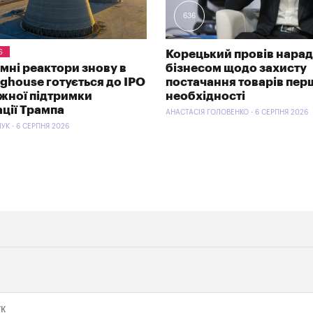
636
S
Корецький провів нарад
омні реактори знову в
бізнесом щодо захисту
nghouse готується до IPO
постачання товарів пер
ужної підтримки
необхідності
ації Трампа
АНАСТАСІЯ ГОЛОВЕНКО - 6 СЕРПНЯ 2026
УК - 6 СЕРПНЯ 2026