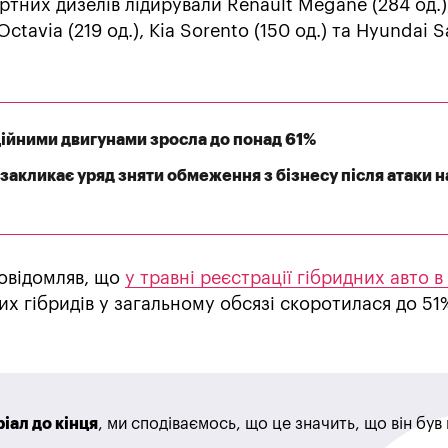
ртних дизелів лідирували Renault Megane (284 од.)
ctavia (219 од.), Kia Sorento (150 од.) та Hyundai S
иційними двигунами зросла до понад 61%
закликає уряд зняти обмеження з бізнесу після атаки н
овідомляв, що
у травні реєстрації гібридних авто в 
вих гібридів у загальному обсязі скоротилася до 51
іал до кінця
, ми сподіваємось, що це значить, що він бу