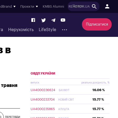
ndBrand
Проєкти
KMBS Alumni
REACTOR.UA
Підписатися
та
Нерухомість
LifeStyle
 в
ОВДП УКРАЇНИ
випуск
реальна дохідність, %
 травня
UA4000236624
16.06 %
БАХМУТ
UA4000233704
15.77 %
НОВИЙ СВІТ
UA4000235865
15.77 %
АЛУШТА
3
ПЕРЕГЛЯДИ