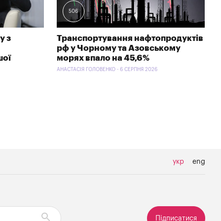
506
у з
Транспортування нафтопродуктів
рф у Чорному та Азовському
шої
морях впало на 45,6%
АНАСТАСІЯ ГОЛОВЕНКО - 6 СЕРПНЯ 2026
укр
eng
Підписатися