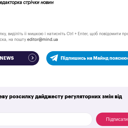
редакторка стрічки новин
у, виділіть її мишкою і натисніть Ctrl + Enter, щоб повідомити пр
аска, на пошту
editor@mind.ua
e NEWS
Підпишись на Майнд поясню
ву розсилку дайджесту регуляторних змін від
Підписати