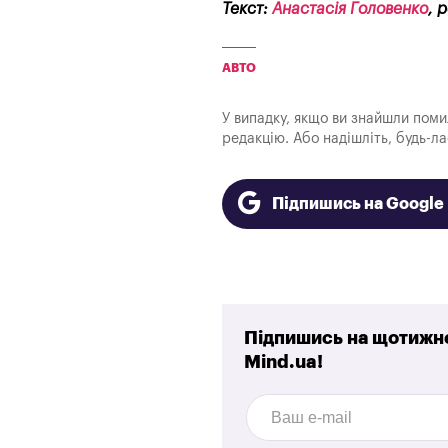
Текст:
Анастасія Головенко
, 
АВТО
У випадку, якщо ви знайшли помилк
редакцію. Або надішліть, будь-л
Підпишись на Googl
Підпишись на щотижне
Mind.ua!