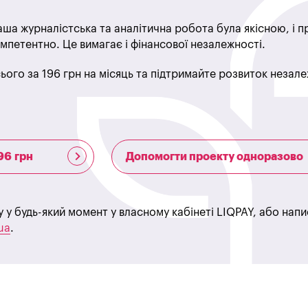
ша журналістська та аналітична робота була якісною, і 
мпетентно. Це вимагає і фінансової незалежності.
ього за 196 грн на місяць та підтримайте розвиток незале
96 грн
Допомогти проекту одноразово
у у будь-який момент у власному кабінеті LIQPAY, або нап
ua
.