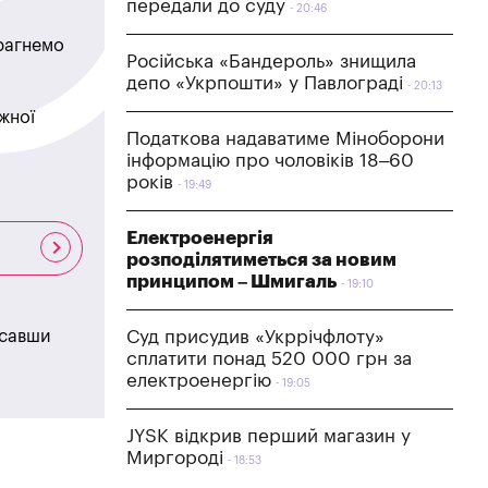
передали до суду
20:46
прагнемо
Російська «Бандероль» знищила
депо «Укрпошти» у Павлограді
20:13
жної
Податкова надаватиме Міноборони
інформацію про чоловіків 18–60
років
19:49
Електроенергія
розподілятиметься за новим
принципом – Шмигаль
19:10
Суд присудив «Укррічфлоту»
исавши
сплатити понад 520 000 грн за
електроенергію
19:05
JYSK відкрив перший магазин у
Миргороді
18:53