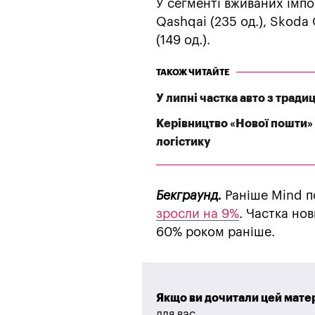
У сегменті вживаних імпо
Qashqai (235 од.), Skoda O
(149 од.).
ТАКОЖ ЧИТАЙТЕ
У липні частка авто з трад
Керівництво «Нової пошти» 
логістику
Бекграунд.
Раніше Mind п
зросли на 9%
. Частка но
60% роком раніше.
Якщо ви дочитали цей матер
для вас.