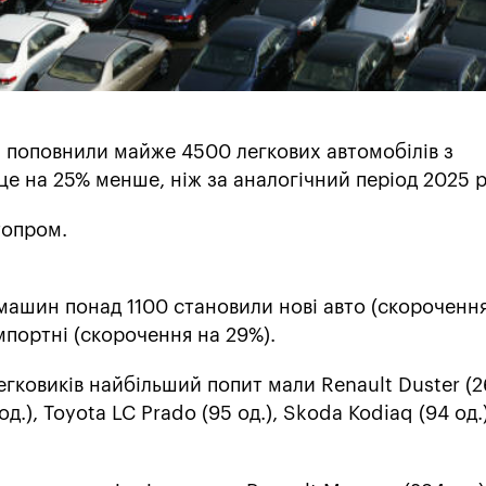
и поповнили майже 4500 легкових автомобілів з
е на 25% менше, ніж за аналогічний період 2025 р
опром.
машин понад 1100 становили нові авто (скорочення
мпортні (скорочення на 29%).
гковиків найбільший попит мали Renault Duster (26
д.), Toyota LC Prado (95 од.), Skoda Kodiaq (94 од.)