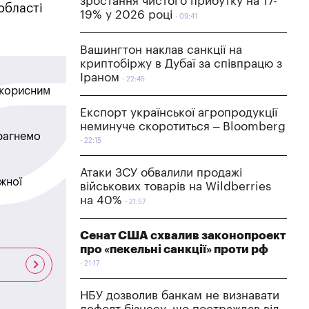
зростання чистого прибутку на 17-
області
19% у 2026 році
09:41
Вашингтон наклав санкції на
криптобіржу в Дубаї за співпрацю з
Іраном
22:45
в корисним
Експорт української агропродукції
неминуче скоротиться – Bloomberg
прагнемо
22:15
Атаки ЗСУ обвалили продажі
жної
військових товарів на Wildberries
на 40%
21:57
Сенат США схвалив законопроект
про «пекельні санкції» проти рф
21:17
НБУ дозволив банкам не визнавати