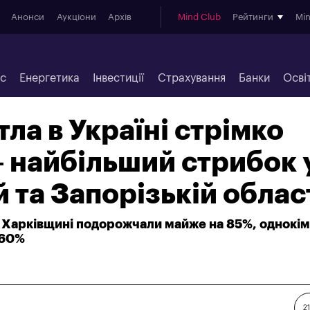
Анонси
Аукціони
Архів
Mind Club
Рейтинги
Mi
ес
Енергетика
Інвестиції
Страхування
Банки
Осві
ла в Україні стрімко
 найбільший стрибок 
й та Запорізькій облас
 Харківщині подорожчали майже на 85%, однокім
 60%
21