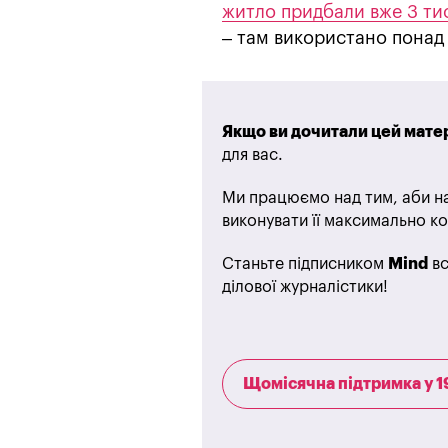
житло придбали вже 3 ти
– там використано понад 
Якщо ви дочитали цей матер
для вас.
Ми працюємо над тим, аби на
виконувати її максимально ко
Станьте підписником
Mind
вс
ділової журналістики!
Щомісячна підтримка у 1