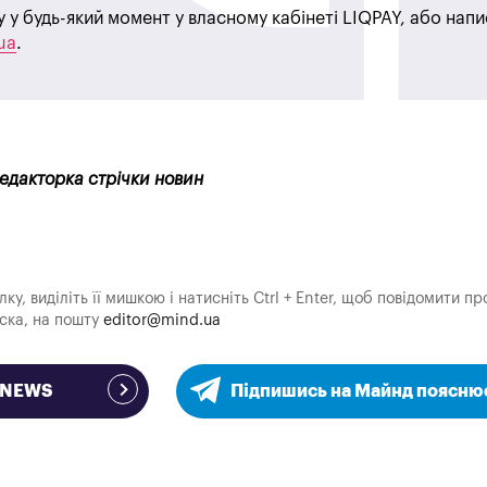
у у будь-який момент у власному кабінеті LIQPAY, або нап
ua
.
редакторка стрічки новин
у, виділіть її мишкою і натисніть Ctrl + Enter, щоб повідомити пр
аска, на пошту
editor@mind.ua
e NEWS
Підпишись на Майнд поясню