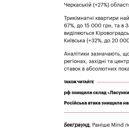
Черкаській (+27%) област
Трикімнатні квартири най
67%, до 15 000 грн, та в 
виділяються Кіровоградсь
Київська (+32%, до 20 000
Аналітики зазначають, щ
регіонах, західні та цен
ставок в абсолютних пок
ТАКОЖ ЧИТАЙТЕ
рф знищила склад «Ласунки
Російська атака знищила най
Бекграунд.
Раніше Mind п