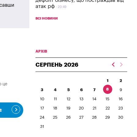
дефолт бізнесу, що постраждав від
исавши
атак рф
20:49
ВСІ НОВИНИ
АРХІВ
СЕРПЕНЬ
2026
1
2
о це
8
3
4
5
6
7
9
10
11
12
13
14
15
16
17
18
19
20
21
22
23
є
24
25
26
27
28
29
30
31