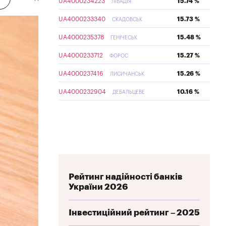
UA4000234223
15.74 %
ЛІВАДІЯ
UA4000233340
15.73 %
СКАДОВСЬК
UA4000235378
15.48 %
ГЕНІЧЕСЬК
UA4000233712
15.27 %
ФОРОС
UA4000237416
15.26 %
ЛИСИЧАНСЬК
UA4000232904
10.16 %
ДЕБАЛЬЦЕВЕ
Рейтинг надійності банків
України 2026
Інвестиційний рейтинг – 2025