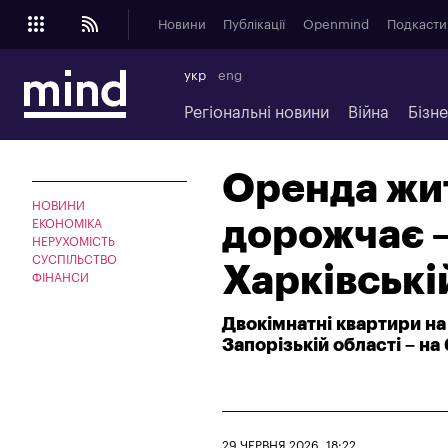
Новини
Публікації
Openmind
Подкасти
укр
eng
Регіональні новини
Війна
Бізн
Оренда жит
НОВИНИ
дорожчає –
ЕКОНОМІКА
НЕРУХОМІСТЬ
СУСПІЛЬСТВО
Харківські
ФІНАНСИ
Двокімнатні квартири на
Запорізькій області – на
29 ЧЕРВНЯ 2026, 18:22