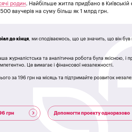
сячі родин
. Найбільше житла придбано в Київській 
500 ваучерів на суму більш як 1 млрд грн.
іал до кінця
, ми сподіваємось, що це значить, що він бу
ша журналістська та аналітична робота була якісною, і 
мпетентно. Це вимагає і фінансової незалежності.
ього за 196 грн на місяць та підтримайте розвиток незале
96 грн
Допомогти проекту одноразово