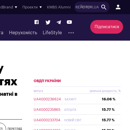
ndBrand
Проєкти
KMBS Alumni
REACTOR.UA
Підписатися
та
Нерухомість
LifeStyle
у
тях
ОВДП УКРАЇНИ
випуск
реальна дохідність, %
натні в
UA4000236624
16.06 %
БАХМУТ
UA4000235865
15.77 %
АЛУШТА
UA4000233704
15.77 %
НОВИЙ СВІТ
71
ПЕРЕГЛЯД