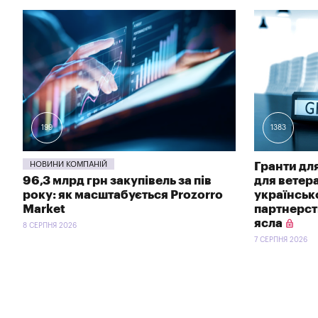
199
1383
НОВИНИ КОМПАНІЙ
Гранти для
96,3 млрд грн закупівель за пів
для ветер
року: як масштабується Prozorro
українсь
Market
партнерств
ясла
8 СЕРПНЯ 2026
7 СЕРПНЯ 2026