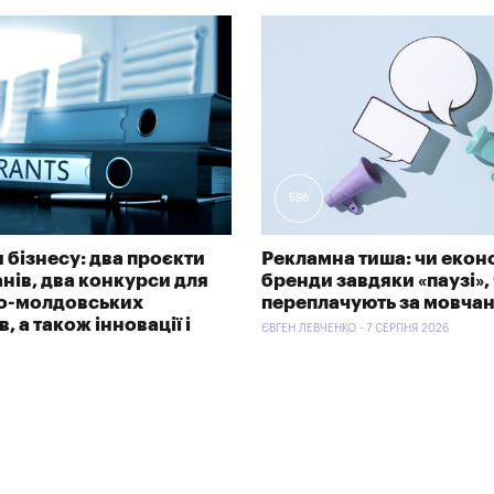
598
 бізнесу: два проєкти
Рекламна тиша: чи екон
анів, два конкурси для
бренди завдяки «паузі»,
ко-молдовських
переплачують за мовча
, а також інновації і
ЄВГЕН ЛЕВЧЕНКО - 7 СЕРПНЯ 2026