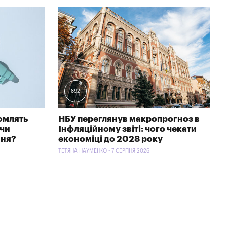
892
омлять
НБУ переглянув макропрогноз в
 чи
Інфляційному звіті: чого чекати
ння?
економіці до 2028 року
ТЕТЯНА НАУМЕНКО - 7 СЕРПНЯ 2026