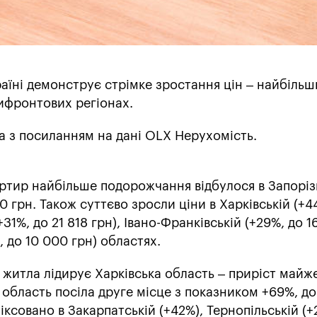
аїні демонструє стрімке зростання цін – найбіль
ифронтових регіонах.
a з посиланням на дані OLX Нерухомість.
ртир найбільше подорожчання відбулося в Запоріз
0 грн. Також суттєво зросли ціни в Харківській (+4
+31%, до 21 818 грн), Івано-Франківській (+29%, до 1
, до 10 000 грн) областях.
 житла лідирує Харківська область – приріст майж
а область посіла друге місце з показником +69%, до
іксовано в Закарпатській (+42%), Тернопільській (+