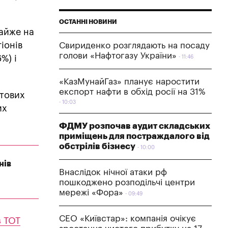
ОСТАННІ НОВИНИ
майже на
гіонів
Свириденко розглядають на посаду
голови «Нафтогазу України»
%) і
11:46
«КазМунайГаз» планує наростити
експорт нафти в обхід росії на 31%
нтових
10:03
их
ФДМУ розпочав аудит складських
приміщень для постраждалого від
обстрілів бізнесу
10:00
нів
Внаслідок нічної атаки рф
пошкоджено розподільчі центри
мережі «Фора»
09:49
СЕО «Київстар»: компанія очікує
з ТОТ