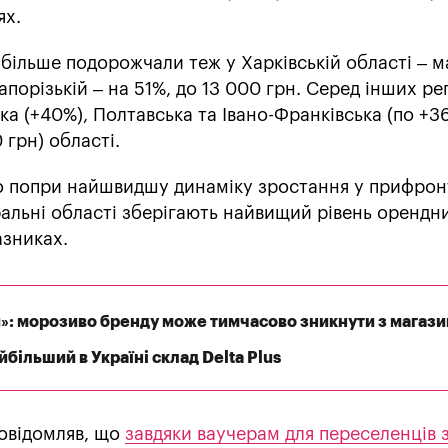
ях.
більше подорожчали теж у Харківській області – 
Запорізькій – на 51%, до 13 000 грн. Серед інших ре
ка (+40%), Полтавська та Івано-Франківська (по +36
 грн) області.
о попри найшвидшу динаміку зростання у прифро
тральні області зберігають найвищий рівень орендн
азниках.
»: морозиво бренду може тимчасово зникнути з магази
більший в Україні склад Delta Plus
овідомляв, що
завдяки ваучерам для переселенців 