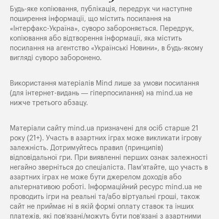
Будь-яке копiювання, публiкацiя, передрук чи наступне
поширення iнформацiї, що мiстить посилання на
«Iнтерфакс-Україна», суворо забороняється. Передрук,
копіювання або відтворення інформації, яка містить
посилання на агентство «Українські Новини», в будь-якому
вигляді суворо заборонено.
Використання матеріалів Mind лише за умови посилання
(для інтернет-видань — гіперпосилання) на
mind.ua
не
нижче третього абзацу.
Матеріали сайту mind.ua призначені для осіб старше 21
року (21+). Участь в азартних іграх може викликати ігрову
залежність. Дотримуйтесь правил (принципів)
відповідальної гри. При виявленні перших ознак залежності
негайно зверніться до спеціаліста. Пам'ятайте, що участь в
азартних іграх не може бути джерелом доходів або
альтернативою роботі. Інформаційний ресурс mind.ua не
проводить ігри на реальні та/або віртуальні гроші, також
сайт не приймає ні в якій формі оплату ставок та інших
платежів, які пов’язані/можуть бути пов’язані з азартними