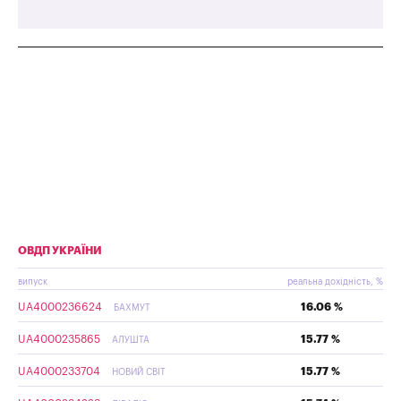
ОВДП УКРАЇНИ
випуск
реальна дохідність, %
UA4000236624
16.06 %
БАХМУТ
UA4000235865
15.77 %
АЛУШТА
UA4000233704
15.77 %
НОВИЙ СВІТ