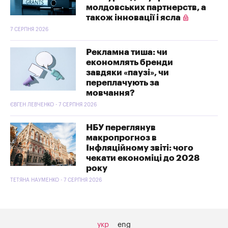
молдовських партнерств, а
також інновації і ясла
7 СЕРПНЯ 2026
Рекламна тиша: чи
економлять бренди
завдяки «паузі», чи
переплачують за
мовчання?
ЄВГЕН ЛЕВЧЕНКО - 7 СЕРПНЯ 2026
НБУ переглянув
макропрогноз в
Інфляційному звіті: чого
чекати економіці до 2028
року
ТЕТЯНА НАУМЕНКО - 7 СЕРПНЯ 2026
укр
eng