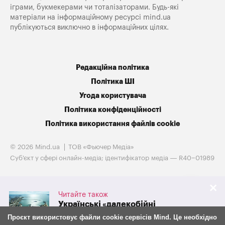
іграми, букмекерами чи тоталізаторами. Будь-які
матеріали на інформаційному ресурсі mind.ua
публікуються виключно в інформаційних цілях.
Редакційна політика
Політика ШІ
Угода користувача
Політика конфіденційності
Політика використання файлів cookie
© 2026 Mind.ua
ТОВ «Фьючер Медiа»
Cуб'єкт у сфері онлайн-медіа; ідентифікатор медіа — R40−01989
Читайте також
Українські «далекобійні
санкції» обвалили експорт
Проєкт використовує файли cookie сервісів Mind. Це необхідно
російського зерна на 38%