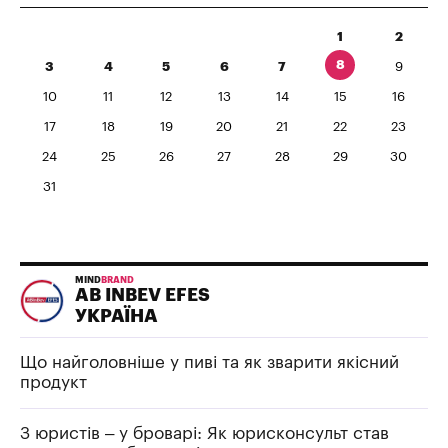
1
2
8
3
4
5
6
7
9
10
11
12
13
14
15
16
17
18
19
20
21
22
23
24
25
26
27
28
29
30
31
MIND
BRAND
AB INBEV EFES
УКРАЇНА
Що найголовніше у пиві та як зварити якісний
продукт
З юристів – у броварі: Як юрисконсульт став