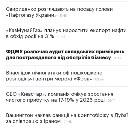
Свириденко розглядають на посаду голови
«Нафтогазу України»
11:46
«КазМунайГаз» планує наростити експорт нафти
в обхід росії на 31%
10:03
ФДМУ розпочав аудит складських приміщень
для постраждалого від обстрілів бізнесу
10:00
Внаслідок нічної атаки рф пошкоджено
розподільчі центри мережі «Фора»
09:49
СЕО «Київстар»: компанія очікує зростання
чистого прибутку на 17-19% у 2026 році
09:41
Вашингтон наклав санкції на криптобіржу в Дубаї
за співпрацю з Іраном
22:45