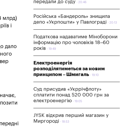
передали до суду
20:46
Російська «Бандероль» знищила
8 млрд)
депо «Укрпошти» у Павлограді
20:13
іїв і
Податкова надаватиме Міноборони
інформацію про чоловіків 18–60
що дало
років
19:49
вного
овер
Електроенергія
розподілятиметься за новим
принципом – Шмигаль
19:10
Суд присудив «Укррічфлоту»
сплатити понад 520 000 грн за
значає,
електроенергію
19:05
епозити
JYSK відкрив перший магазин у
Миргороді
18:53
передні