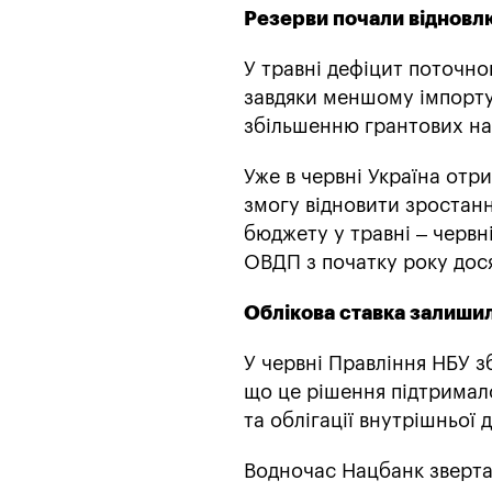
Резерви почали відновл
У травні дефіцит поточно
завдяки меншому імпорту 
збільшенню грантових н
Уже в червні Україна отр
змогу відновити зростан
бюджету у травні – червн
ОВДП з початку року дося
Облікова ставка залишил
У червні Правління НБУ зб
що це рішення підтримал
та облігації внутрішньої 
Водночас Нацбанк зверта