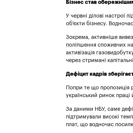
Бізнес став обережнішим
У червні ділові настрої п
об'єкти бізнесу. Водноча
Зокрема, активніше виве
поліпшення споживчих нас
активізація газовидобутк
через стримані капітальн
Дефіцит кадрів зберігає
Попри те що пропозиція 
український ринок праці й
За даними НБУ, саме дефі
підтримували високі темп
плат, що водночас посил