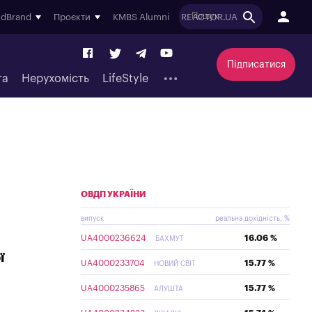
ndBrand
Проєкти
KMBS Alumni
REACTOR.UA
Підписатися
та
Нерухомість
LifeStyle
ОВДП УКРАЇНИ
випуск
реальна дохідність, %
UA4000236624
16.06 %
БАХМУТ
ї
UA4000233704
15.77 %
НОВИЙ СВІТ
UA4000235865
15.77 %
АЛУШТА