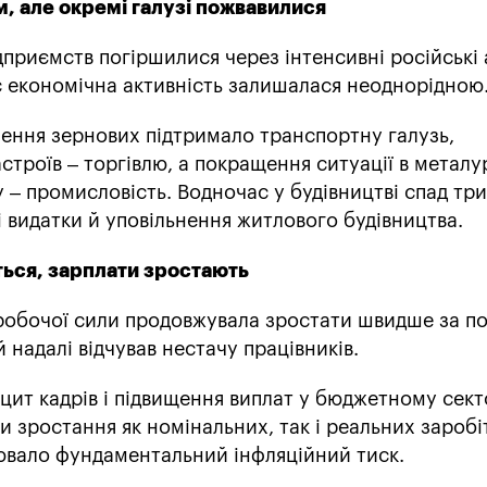
, але окремі галузі пожвавилися
ідприємств погіршилися через інтенсивні російські
с економічна активність залишалася неоднорідною
зення зернових підтримало транспортну галузь,
троїв – торгівлю, а покращення ситуації в металур
у – промисловість. Водночас у будівництві спад тр
і видатки й уповільнення житлового будівництва.
ться, зарплати зростають
робочої сили продовжувала зростати швидше за по
 надалі відчував нестачу працівників.
цит кадрів і підвищення виплат у бюджетному сект
и зростання як номінальних, так і реальних зароб
ювало фундаментальний інфляційний тиск.