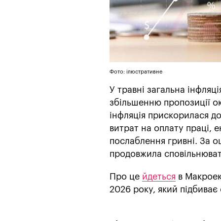
Фото: ілюстративне
У травні загальна інфляці
збільшенню пропозиції о
інфляція прискорилася до 
витрат на оплату праці, 
послаблення гривні. За о
продовжила сповільнювати
Про це
йдеться
в Макроек
2026 року, який підбиває