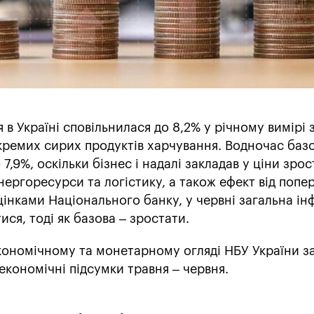
я в Україні сповільнилася до 8,2% у річному вимірі 
кремих сирих продуктів харчування. Водночас баз
7,9%, оскільки бізнес і надалі закладав у ціни зро
енергоресурси та логістику, а також ефект від попе
цінками Національного банку, у червні загальна ін
ся, тоді як базова – зростати.
ономічному та монетарному огляді НБУ України з
 економічні підсумки травня – червня.