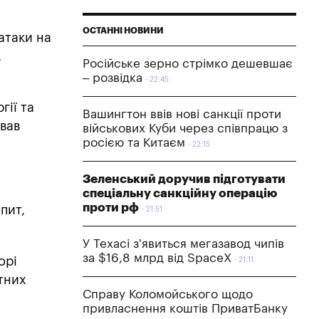
ОСТАННІ НОВИНИ
 атаки на
.
Російське зерно стрімко дешевшає
– розвідка
22:45
гії та
Вашингтон ввів нові санкції проти
ивав
військових Куби через співпрацю з
росією та Китаєм
22:15
Зеленський доручив підготувати
спеціальну санкційну операцію
проти рф
пит,
21:51
У Техасі з'явиться мегазавод чипів
за $16,8 млрд від SpaceX
орі
21:11
ітних
Справу Коломойського щодо
привласнення коштів ПриватБанку