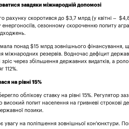
юватися завдяки міжнародній допомозі
го рахунку скоротився до $3,7 млрд (у квітні – $4,
енергоносіїв, сезонному скороченню попиту аграр
адходжень.
имала понад $15 млрд зовнішнього фінансування, 
ня міжнародних резервів. Водночас дефіцит держа
і зріс через збільшення державних видатків, а рол
г 112%.
ася на рівні 15%
ерегло облікову ставку на рівні 15%. Регулятор за
о високий попит населення на гривневі строкові д
державної позики.
є увагу на поліпшення зовнішньої кон'юнктури. По