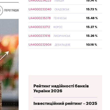
UA4000234223
15.74 %
ЛІВАДІЯ
UA4000233340
15.73 %
СКАДОВСЬК
6
ПЕРЕГЛЯДІВ
UA4000235378
15.48 %
ГЕНІЧЕСЬК
UA4000233712
15.27 %
ФОРОС
UA4000237416
15.26 %
ЛИСИЧАНСЬК
UA4000232904
10.16 %
ДЕБАЛЬЦЕВЕ
Рейтинг надійності банків
України 2026
Інвестиційний рейтинг – 2025