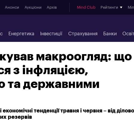
Анонси
Аукціони
Архів
Mind Club
Рейтинги
Mi
ес
Енергетика
Інвестиції
Страхування
Банки
Осві
кував макроогляд: що
ся з інфляцією,
ю та державними
 економічні тенденції травня і червня – від ділово
их резервів