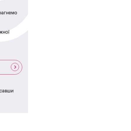
прагнемо
жної
исавши