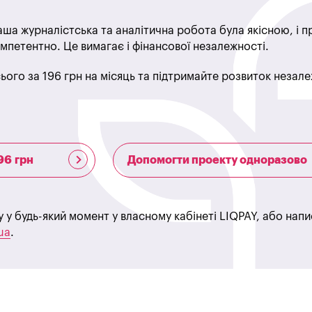
ша журналістська та аналітична робота була якісною, і 
мпетентно. Це вимагає і фінансової незалежності.
ього за 196 грн на місяць та підтримайте розвиток незале
96 грн
Допомогти проекту одноразово
у у будь-який момент у власному кабінеті LIQPAY, або нап
ua
.