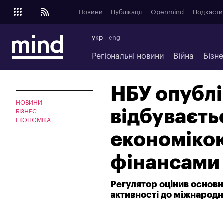
Новини
Публікації
Openmind
Подкасти
укр
eng
Регіональні новини
Війна
Бізн
НБУ опублі
НОВИНИ
відбуваєть
БІЗНЕС
ЕКОНОМІКА
економіко
фінансами
Регулятор оцінив основні
активності до міжнародн