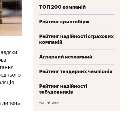
ТОП 200 компаній
Рейтинг криптобірж
Рейтинг надійності страхових
компаній
завдяки
Аграрний незламний
ова
стання
Рейтинг тендерних чемпіонів
реднього
фляція
Рейтинг надійності
забудовників
а липень
УСІ РЕЙТИНГИ