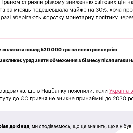
 Іраном сприяли різкому зниженню світових цін н
та за місяць подешевшала майже на 30%, хоча про
аразі зберігають жорстку монетарну політику чере
» сплатити понад 520 000 грн за електроенергію
закликає уряд зняти обмеження з бізнесу після атаки н
овідомляв, що в Нацбанку пояснили, коли
Україна 
вступу до ЄС гривня не зникне принаймні до 2030 ро
іал до кінця
, ми сподіваємось, що це значить, що він бу