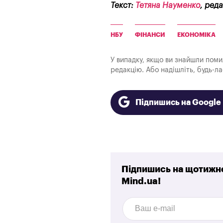
Текст:
Тетяна Науменко
, ред
НБУ
ФІНАНСИ
ЕКОНОМІКА
У випадку, якщо ви знайшли помилк
редакцію. Або надішліть, будь-л
Підпишись на Googl
Підпишись на щотижне
Mind.ua!