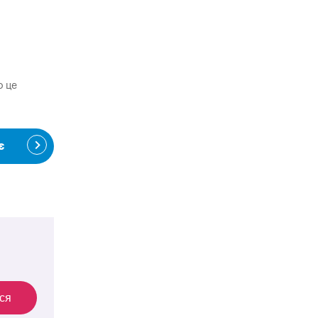
о це
є
ся