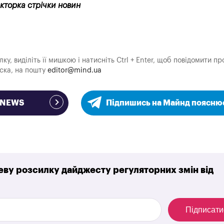
акторка стрічки новин
у, виділіть її мишкою і натисніть Ctrl + Enter, щоб повідомити пр
аска, на пошту
editor@mind.ua
e NEWS
Підпишись на Майнд поясню
ву розсилку дайджесту регуляторних змін від
Підписати