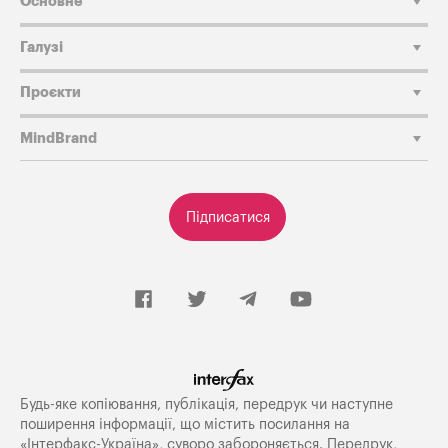
Основне
Галузі
Проєкти
MindBrand
Підписатися
Будь-яке копiювання, публiкацiя, передрук чи наступне
поширення iнформацiї, що мiстить посилання на
«Iнтерфакс-Україна», суворо забороняється. Передрук,