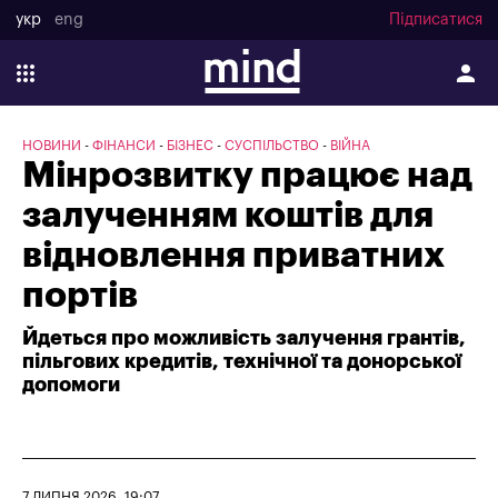
укр
eng
Підписатися
НОВИНИ
ФІНАНСИ
БІЗНЕС
СУСПІЛЬСТВО
ВІЙНА
Мінрозвитку працює над
залученням коштів для
відновлення приватних
портів
Йдеться про можливість залучення грантів,
пільгових кредитів, технічної та донорської
допомоги
7 ЛИПНЯ 2026, 19:07