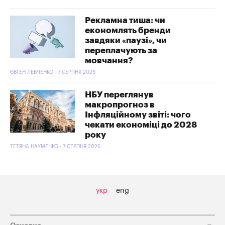
Рекламна тиша: чи
економлять бренди
завдяки «паузі», чи
переплачують за
мовчання?
ЄВГЕН ЛЕВЧЕНКО - 7 СЕРПНЯ 2026
НБУ переглянув
макропрогноз в
Інфляційному звіті: чого
чекати економіці до 2028
року
ТЕТЯНА НАУМЕНКО - 7 СЕРПНЯ 2026
укр
eng