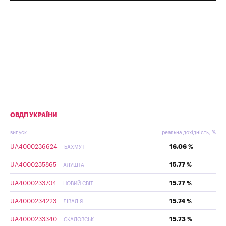
ОВДП УКРАЇНИ
випуск
реальна дохідність, %
UA4000236624
16.06 %
БАХМУТ
UA4000235865
15.77 %
АЛУШТА
UA4000233704
15.77 %
НОВИЙ СВІТ
UA4000234223
15.74 %
ЛІВАДІЯ
UA4000233340
15.73 %
СКАДОВСЬК