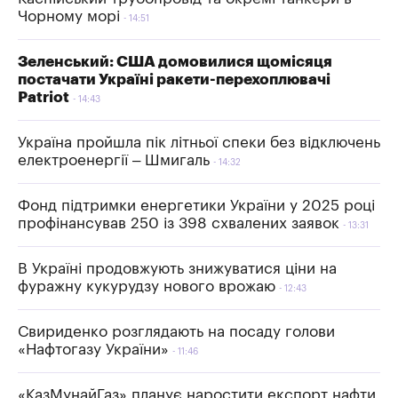
Чорному морі
14:51
Зеленський: США домовилися щомісяця
постачати Україні ракети-перехоплювачі
Patriot
14:43
Україна пройшла пік літньої спеки без відключень
електроенергії – Шмигаль
14:32
Фонд підтримки енергетики України у 2025 році
профінансував 250 із 398 схвалених заявок
13:31
В Україні продовжують знижуватися ціни на
фуражну кукурудзу нового врожаю
12:43
Свириденко розглядають на посаду голови
«Нафтогазу України»
11:46
«КазМунайГаз» планує наростити експорт нафти