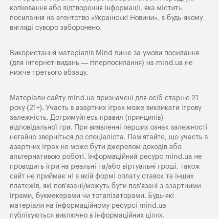
копіювання або відтворення інформації, яка містить
посилання на агентство «Українські Новини», в будь-якому
вигляді суворо заборонено.
Використання матеріалів Mind лише за умови посилання
(для інтернет-видань — гіперпосилання) на
mind.ua
не
нижче третього абзацу.
Матеріали сайту mind.ua призначені для осіб старше 21
року (21+). Участь в азартних іграх може викликати ігрову
залежність. Дотримуйтесь правил (принципів)
відповідальної гри. При виявленні перших ознак залежності
негайно зверніться до спеціаліста. Пам'ятайте, що участь в
азартних іграх не може бути джерелом доходів або
альтернативою роботі. Інформаційний ресурс mind.ua не
проводить ігри на реальні та/або віртуальні гроші, також
сайт не приймає ні в якій формі оплату ставок та інших
платежів, які пов’язані/можуть бути пов’язані з азартними
іграми, букмекерами чи тоталізаторами. Будь-які
матеріали на інформаційному ресурсі mind.ua
публікуються виключно в інформаційних цілях.