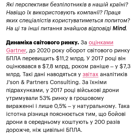
Які перспективи безпілотників в нашій країні?
Навіщо їх використовують компанії? Праця
яких спеціалістів користуватиметься попитом?
На ці та інші питання знайшов відповіді
Mind
.
Динаміка світового ринку.
За
оцінками
Gartner
, до 2020 року оборот світового ринку
БПЛА перевищить $11,2 млрд. У 2017 році він
оцінювався в $7,8 млрд, роком раніше – у $7,3
млрд. Такі дані наводяться у
звітах
аналітиків
J'son & Partners Consulting. За їхніми
підрахунками, у 2017 році військові дрони
утримували 53% ринку в грошовому
вираженні і лише 0,5% – у натуральному. Така
істотна різниця пояснюється тим, що бойові
дрони в середньому коштують у 200 разів
дорожче, ніж цивільні БПЛА.