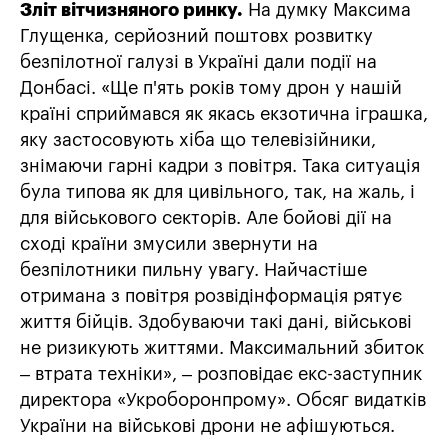
Зліт вітчизняного ринку.
На думку Максима
Глущенка, серйозний поштовх розвитку
безпілотної галузі в Україні дали події на
Донбасі. «Ще п'ять років тому дрон у нашій
країні сприймався як якась екзотична іграшка,
яку застосовують хіба що телевізійники,
знімаючи гарні кадри з повітря. Така ситуація
була типова як для цивільного, так, на жаль, і
для військового секторів. Але бойові дії на
сході країни змусили звернути на
безпілотники пильну увагу. Найчастіше
отримана з повітря розвідінформація рятує
життя бійців. Здобуваючи такі дані, військові
не ризикують життями. Максимальний збиток
– втрата техніки», – розповідає екс-заступник
директора «Укроборонпрому». Обсяг видатків
України на військові дрони не афішуються.