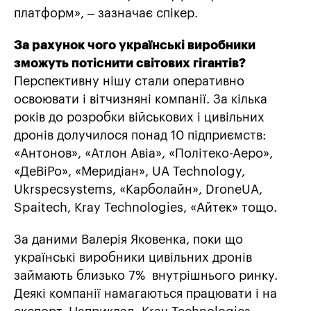
платформ», – зазначає спікер.
За рахунок чого українські виробники
зможуть потіснити світових гігантів?
Перспективну нішу стали оперативно
освоювати і вітчизняні компанії. За кілька
років до розробки військових і цивільних
дронів долучилося понад 10 підприємств:
«Антонов», «Атлон Авіа», «Політеко-Аеро»,
«ДеВіРо», «Меридіан», UA Technology,
Ukrspecsystems, «Карболайн», DroneUA,
Spaitech, Kray Technologies, «Айтек» тощо.
За даними Валерія Яковенка, поки що
українські виробники цивільних дронів
займають близько 7% внутрішнього ринку.
Деякі компанії намагаються працювати і на