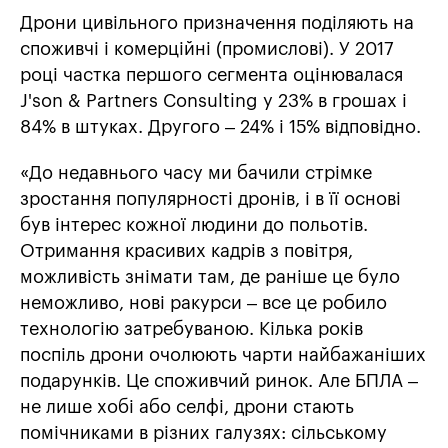
Дрони цивільного призначення поділяють на
споживчі і комерційні (промислові). У 2017
році частка першого сегмента оцінювалася
J'son & Partners Consulting у 23% в грошах і
84% в штуках. Другого – 24% і 15% відповідно.
«До недавнього часу ми бачили стрімке
зростання популярності дронів, і в її основі
був інтерес кожної людини до польотів.
Отримання красивих кадрів з повітря,
можливість знімати там, де раніше це було
неможливо, нові ракурси – все це робило
технологію затребуваною. Кілька років
поспіль дрони очолюють чарти найбажаніших
подарунків. Це споживчий ринок. Але БПЛА –
не лише хобі або селфі, дрони стають
помічниками в різних галузях: сільському