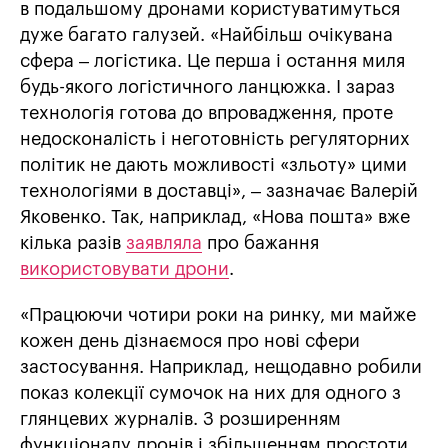
в подальшому дронами користуватимуться
дуже багато галузей. «Найбільш очікувана
сфера – логістика. Це перша і остання миля
будь-якого логістичного ланцюжка. І зараз
технологія готова до впровадження, проте
недосконалість і неготовність регуляторних
політик не дають можливості «зльоту» цими
технологіями в доставці», – зазначає Валерій
Яковенко. Так, наприклад, «Нова пошта» вже
кілька разів
заявляла
про бажання
використовувати дрони
.
«Працюючи чотири роки на ринку, ми майже
кожен день дізнаємося про нові сфери
застосування. Наприклад, нещодавно робили
показ колекції сумочок на них для одного з
глянцевих журналів. З розширенням
функціоналу дронів і збільшенням простоти