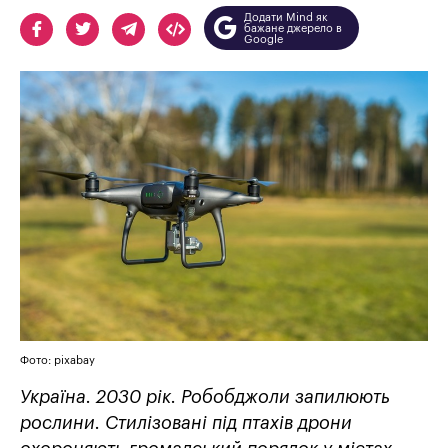
Додати Mind як
бажане джерело в
Google
Фото: pixabay
Україна. 2030 рік. Робобджоли запилюють
рослини. Стилізовані під птахів дрони