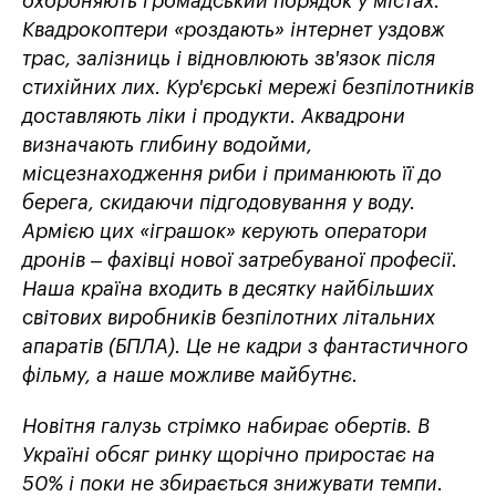
охороняють громадський порядок у містах.
Квадрокоптери «роздають» інтернет уздовж
трас, залізниць і відновлюють зв'язок після
стихійних лих. Кур'єрські мережі безпілотників
доставляють ліки і продукти. Аквадрони
визначають глибину водойми,
місцезнаходження риби і приманюють її до
берега, скидаючи підгодовування у воду.
Армією цих «іграшок» керують оператори
дронів – фахівці нової затребуваної професії.
Наша країна входить в десятку найбільших
світових виробників безпілотних літальних
апаратів (БПЛА). Це не кадри з фантастичного
фільму, а наше можливе майбутнє.
Новітня галузь стрімко набирає обертів. В
Україні обсяг ринку щорічно приростає на
50% і поки не збирається знижувати темпи.