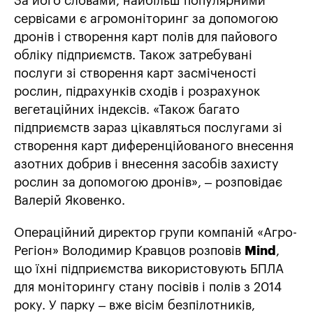
За його словами, найбільш популярними
сервісами є агромоніторинг за допомогою
дронів і створення карт полів для пайового
обліку підприємств. Також затребувані
послуги зі створення карт засміченості
рослин, підрахунків сходів і розрахунок
вегетаційних індексів. «Також багато
підприємств зараз цікавляться послугами зі
створення карт диференційованого внесення
азотних добрив і внесення засобів захисту
рослин за допомогою дронів», – розповідає
Валерій Яковенко.
Операційний директор групи компаній «Агро-
Регіон» Володимир Кравцов розповів
Mind
,
що їхні підприємства використовують БПЛА
для моніторингу стану посівів і полів з 2014
року. У парку – вже вісім безпілотників,