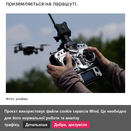
приземляється на парашуті.
Фото: pixabay
Втім, у віддаленому майбутньому пілотів
Проєкт використовує файли cookie сервісів Mind. Це необхідно
дронів, ймовірно, зможе замінити ПЗ. У світі
для його нормальної роботи та аналізу
трафіку.
Детальніше
Добре, зрозуміло
вже кілька компаній розробляють алгоритми