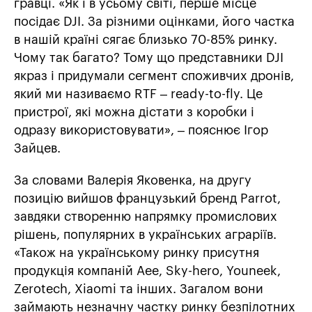
гравці. «Як і в усьому світі, перше місце
посідає DJI. За різними оцінками, його частка
в нашій країні сягає близько 70-85% ринку.
Чому так багато? Тому що представники DJI
якраз і придумали сегмент споживчих дронів,
який ми називаємо RTF – ready-to-fly. Це
пристрої, які можна дістати з коробки і
одразу використовувати», – пояснює Ігор
Зайцев.
За словами Валерія Яковенка, на другу
позицію вийшов французький бренд Parrot,
завдяки створенню напрямку промислових
рішень, популярних в українських аграріїв.
«Також на українському ринку присутня
продукція компаній Aee, Sky-hero, Youneek,
Zerotech, Xiaomi та інших. Загалом вони
займають незначну частку ринку безпілотних