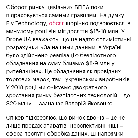
Оборот ринку цивільних БПЛА поки
підраховується самими гравцями. На думку
Fly Technology,
обсяг
щорічно подвоюється, в
минулому році він міг досягти $15-18 млн. У
Drone.UA вважають, що це надто оптимістичні
розрахунки. «За нашими даними, в Україні
було здійснено реалізацію безпілотного
обладнання на суму близько $8-9 млн у
ритейл-цінах. Це обладнання як провідних
торгових марок, так і українських виробників.
У 2018 році ми очікуємо двократного
зростання ринку безпілотних технологій – до
$20 млн», – зазначає Валерій Яковенко.
Спікер підкреслює, що ринок дронів – це не
лише продаж апаратів. Перспективні ніші –
сфера послуг і обробка даних. Ці напрямки