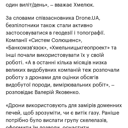
один виліт/день», – вважає Хмелюк.
За словами співзасновника Drone.UA,
безпілотники також стали активно
застосовуватися в геодезії і топографії.
Компанії «Систем Солюшенс»,
«Банкомзв'язок», «Хмельницькгеопроект» та
інші почали використовувати їх у своїй
роботі. «А в останні кілька місяців низка
великих видобувних компаній теж розпочали
роботу з дронами для оцінки обсягів
видобутої породи, вимірювальних робіт», –
розповідає Валерій Яковенко.
«Дрони використовують для замірів доменних
печей, щоб зрозуміти, чи є витік газу. Раніше
потрібно було вислати групу скелелазів,
оформити їм дозволи, оснастити