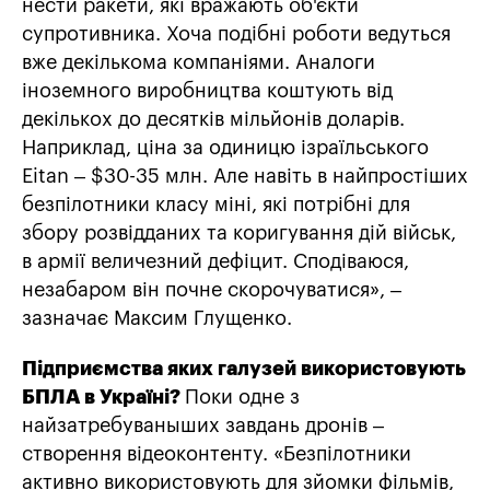
нести ракети, які вражають об'єкти
супротивника. Хоча подібні роботи ведуться
вже декількома компаніями. Аналоги
іноземного виробництва коштують від
декількох до десятків мільйонів доларів.
Наприклад, ціна за одиницю ізраїльського
Eitan – $30-35 млн. Але навіть в найпростіших
безпілотники класу міні, які потрібні для
збору розвідданих та коригування дій військ,
в армії величезний дефіцит. Сподіваюся,
незабаром він почне скорочуватися», –
зазначає Максим Глущенко.
Підприємства яких галузей використовують
БПЛА в Україні?
Поки одне з
найзатребуваныших завдань дронів –
створення відеоконтенту. «Безпілотники
активно використовують для зйомки фільмів,