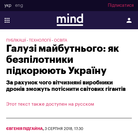
укр
eng
Підписатися
ПУБЛІКАЦІЇ
ТЕХНОЛОГІЇ
ОСВІТА
Галузі майбутнього: як
безпілотники
підкорюють Україну
За рахунок чого вітчизняні виробники
дронів зможуть потіснити світових гігантів
Этот текст также доступен на русском
ЄВГЕНІЯ ПІДГАЙНА
,
3 СЕРПНЯ 2018, 17:30