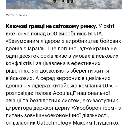
Фото: pixabay
Ключові гравці на світовому ринку.
У світі
вже існує понад 500 виробників БПЛА.
«Безумовним лідером з виробництва бойових
дронів є Ізраїль. І це логічно, адже країна не
один десяток років живе в умовах військових
конфліктів і зацікавлена в ефективних
рішеннях, які дозволяють зберегти життя
військових. А серед виробників цивільних
дронів – у лідерах китайська компанія DJI», –
розповідає голова Асоціації національної
авіації та безпілотних систем, екс-заступник
директора держконцерну «Укроборонпром» з
питань зовнішньоекономічної діяльності,
співвласник Uatechnology Максим Глущенко.