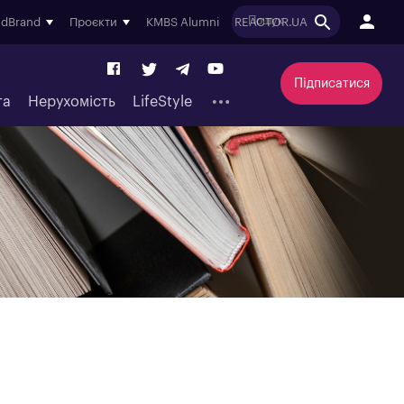
ndBrand
Проєкти
KMBS Alumni
REACTOR.UA
Підписатися
та
Нерухомість
LifeStyle