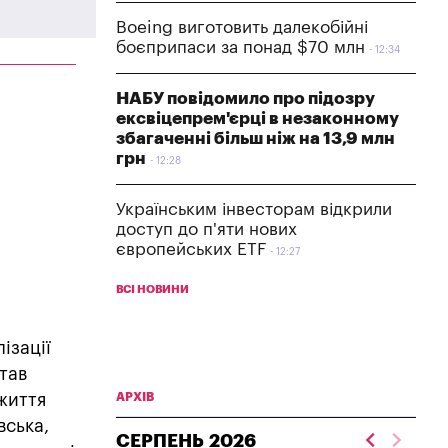
Boeing виготовить далекобійні
боєприпаси за понад $70 млн
12:34
НАБУ повідомило про підозру
ексвіцепрем'єрці в незаконному
збагаченні більш ніж на 13,9 млн
грн
12:28
Українським інвесторам відкрили
доступ до п'яти нових
європейських ETF
12:27
ВСІ НОВИНИ
ізації
тав
життя
АРХІВ
вська,
СЕРПЕНЬ
2026