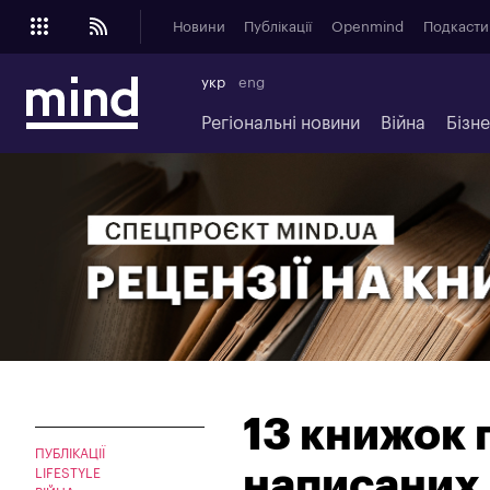
Новини
Публікації
Openmind
Подкасти
укр
eng
Регіональні новини
Війна
Бізн
13 книжок п
ПУБЛІКАЦІЇ
написаних
LIFESTYLE