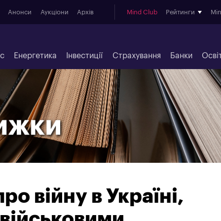
Анонси
Аукціони
Архів
Mind Club
Рейтинги
Mi
ес
Енергетика
Інвестиції
Страхування
Банки
Осві
ро війну в Україні,
 військовими