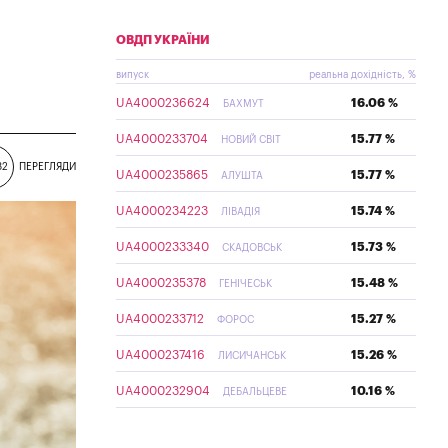
ОВДП УКРАЇНИ
випуск
реальна дохідність, %
UA4000236624
16.06 %
БАХМУТ
UA4000233704
15.77 %
НОВИЙ СВІТ
82
ПЕРЕГЛЯДИ
UA4000235865
15.77 %
АЛУШТА
UA4000234223
15.74 %
ЛІВАДІЯ
UA4000233340
15.73 %
СКАДОВСЬК
UA4000235378
15.48 %
ГЕНІЧЕСЬК
UA4000233712
15.27 %
ФОРОС
UA4000237416
15.26 %
ЛИСИЧАНСЬК
UA4000232904
10.16 %
ДЕБАЛЬЦЕВЕ