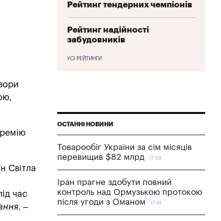
Рейтинг тендерних чемпіонів
Рейтинг надійності
забудовників
УСІ РЕЙТИНГИ
вори
ою,
ОСТАННІ НОВИНИ
премію
Товарообіг України за сім місяців
перевищив $82 млрд
17:59
їн Світла
Іран прагне здобути повний
контроль над Ормузькою протокою
ід час
після угоди з Оманом
17:41
ання. –