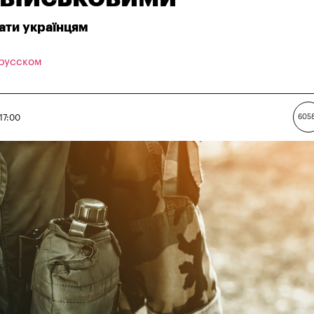
ати українцям
 русском
17:00
605