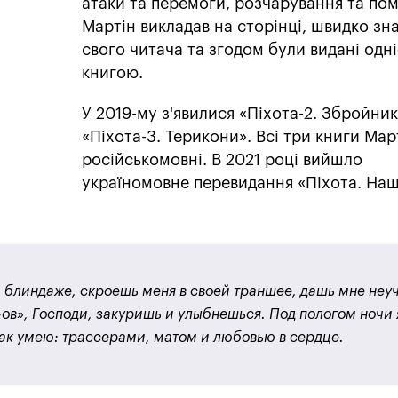
атаки та перемоги, розчарування та пом
Мартін викладав на сторінці, швидко з
свого читача та згодом були видані одн
книгою.
У 2019-му з'явилися «Піхота-2. Збройник
«Піхота-3. Терикони». Всі три книги Мар
російськомовні. В 2021 році вийшло
україномовне перевидання «Піхота. На
 блиндаже, скроешь меня в своей траншее, дашь мне неу
ов», Господи, закуришь и улыбнешься. Под пологом ночи 
 как умею: трассерами, матом и любовью в сердце
.