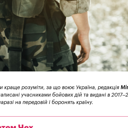
би краще розуміти, за що воює Україна, редакція
Mi
 написані учасниками бойових дій та видані в 2017–
аразі на передовій і боронять країну.
ртем Чех