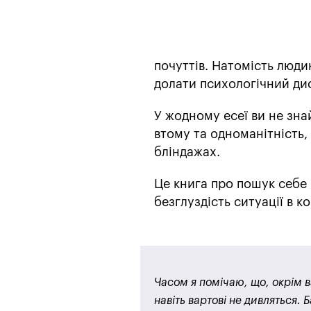
почуттів. Натомість люди
долати психологічний дис
У жодному есеї ви не знай
втому та одноманітність, 
бліндажах.
Це книга про пошук себе 
безглуздість ситуації в к
Часом я помічаю, що, окрім ва
навіть вартові не дивляться. 