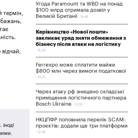
Угода Paramount та WBD на понад
$100 млрд отримала дозвіл у
й термін,
Великій Британії
16:48
 бажань,
гає
Керівництво «Нової пошти»
ність.
закликає уряд зняти обмеження з
бізнесу після атаки на логістику
 відчай,
15:26
Ferrexpo може сплатити майже
$800 млн через вимоги податкової
14:20
Через атаку рф знищено складські
приміщення логістичного партнера
Bosch Ukraine
13:28
НКЦПФР поповнила перелік SCAM-
 Іноді
проєктів: додали ще три платформи
12:38
ншими.