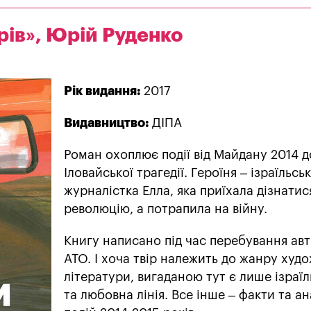
рів», Юрій Руденко
Рік видання:
2017
Видавництво:
ДІПА
Роман охоплює події від Майдану 2014 д
Іловайської трагедії. Героїня – ізраїльсь
журналістка Елла, яка приїхала дізнатис
революцію, а потрапила на війну.
Книгу написано під час перебування авт
АТО. І хоча твір належить до жанру худ
літератури, вигаданою тут є лише ізраїл
та любовна лінія. Все інше – факти та ан