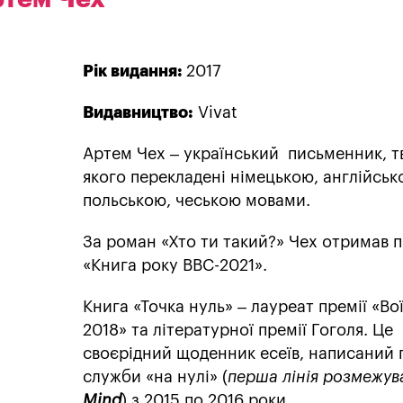
Рік видання:
2017
Видавництво:
Vivat
Артем Чех – український письменник, т
якого перекладені німецькою, англійськ
польською, чеською мовами.
За роман «Хто ти такий?» Чех отримав 
«Книга року BBC-2021».
Книга «Точка нуль» – лауреат премії «Во
2018» та літературної премії Гоголя. Це
своєрідний щоденник есеїв, написаний п
служби «на нулі» (
перша лінія розмежув
Mind
) з 2015 по 2016 роки.