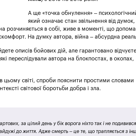
А ще «точка обнулення» – психологічни
який означає стан звільнення від думок,
на розчиняється в собі, живе в моменті, що допома
комфорт. На думку автора, війна – абсурдна реаль
дете описів бойових дій, але гарантовано відчуєте
які переслідували автора на блокпостах, в окопах,
в цьому світі, спроби пояснити простими словами
онтексті світової боротьби добра і зла.
ртових, за цілий день у бік ворога ніхто так і не подивився.
Байдужі до життя. Адже смерть – це те, що трапляється з і