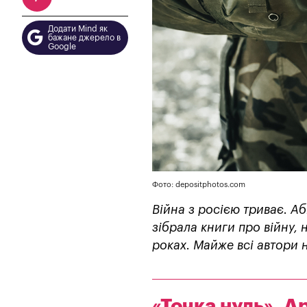
Додати Mind як
бажане джерело в
Google
Фото: depositphotos.com
Війна з росією триває. А
зібрала книги про війну,
роках. Майже всі автори н
«Точка нуль», А