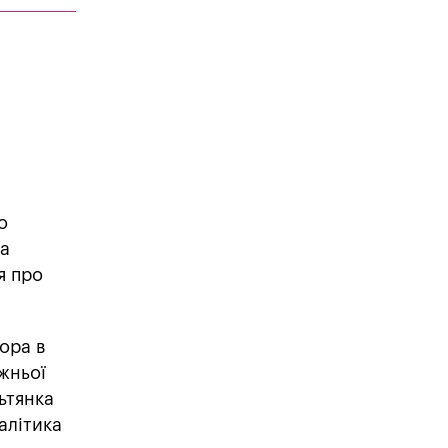
о
ка
я про
ора в
ожньої
ьтянка
алітика