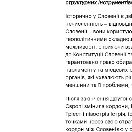
структурних інструментів
Історично у Словенії є дв
нечисленність – відповідн
Словенії – вони користу
геополітичними складнощ
можливості, сприяючи вза
до Конституції Словенії т
гарантовано право обира
парламенту та місцевих р
органів, які ухвалюють р
меншини та її проблеми, 
Після закінчення Другої с
Європі змінила кордони, 
Трієст і півострів Істрія
точками через свою страт
кордон між Словенією у с