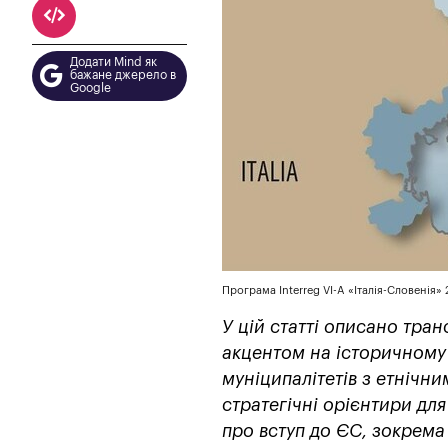
Додати Mind як
бажане джерело в
Google
Програма Interreg VI-A «Італія-Словенія»
У цій статті описано тран
акцентом на історичному 
муніципалітетів з етнічн
стратегічні орієнтири дл
про вступ до ЄС, зокрема