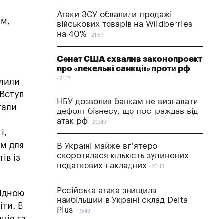
р
Атаки ЗСУ обвалили продажі
ам,
військових товарів на Wildberries
на 40%
21:57
Сенат США схвалив законопроект
про «пекельні санкції» проти рф
21:17
илили
 Вступ
НБУ дозволив банкам не визнавати
тали
дефолт бізнесу, що постраждав від
атак рф
20:49
і,
м для
В Україні майже вп'ятеро
скоротилася кількість зупинених
ів із
податкових накладних
20:13
Російська атака знищила
рідною
найбільший в Україні склад Delta
іти. В
Plus
19:40
ція та