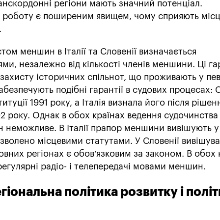
анскордонні регіони мають значний потенціал.
а роботу є поширеним явищем, чому сприяють місц
.
стом меншин в Італії та Словенії визначається
ми, незалежно від кількості членів меншини. Ці га
 захисту історичних спільнот, що проживають у пе
забезпечують подібні гарантії в судових процесах: 
итуції 1991 року, а Італія визнала його після рішен
2 року. Однак в обох країнах ведення судочинства
неможливе. В Італії прапор меншини вивішують у
озволено місцевими статутами. У Словенії вивішув
вних регіонах є обов’язковим за законом. В обох 
егулярні радіо- і телепередачі мовами меншин.
гіональна політика розвитку і полі