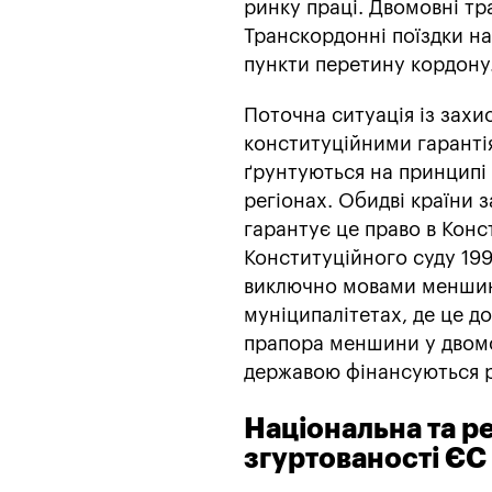
ринку праці. Двомовні тр
Транскордонні поїздки н
пункти перетину кордону
Поточна ситуація із захи
конституційними гарантія
ґрунтуються на принципі
регіонах. Обидві країни 
гарантує це право в Конст
Конституційного суду 199
виключно мовами меншин 
муніципалітетах, де це д
прапора меншини у двомо
державою фінансуються р
Національна та ре
згуртованості ЄС