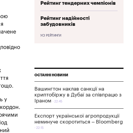
Рейтинг тендерних чемпіонів
вою
Рейтинг надійності
ня
забудовників
начене
УСІ РЕЙТИНГИ
дповідно
х
ОСТАННІ НОВИНИ
ття
 тощо.
Вашингтон наклав санкції на
криптобіржу в Дубаї за співпрацю з
ь у
Іраном
22:45
 кордон.
арячими
Експорт української агропродукції
неминуче скоротиться – Bloomberg
іод
22:15
ений