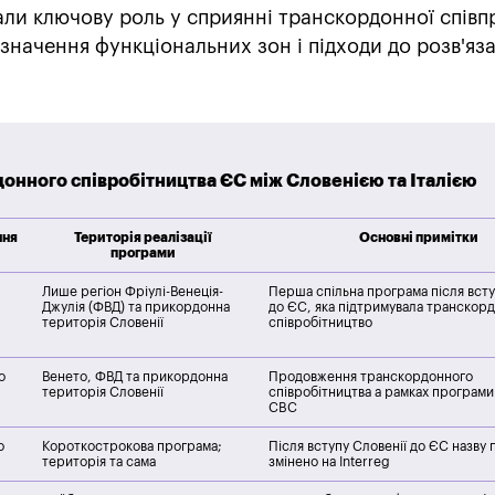
али ключову роль у сприянні транскордонної співпр
начення функціональних зон і підходи до розв'яз
онного співробітництва ЄС між Словенією та Італією
ння
Територія реалізації
Основні примітки
програми
Лише регіон Фріулі-Венеція-
Перша спільна програма після всту
Джулія (ФВД) та прикордонна
до ЄС, яка підтримувала транскор
територія Словенії
співробітництво
о
Венето, ФВД та прикордонна
Продовження транскордонного
територія Словенії
співробітництва а рамках програм
CBC
о
Короткострокова програма;
Після вступу Словенії до ЄС назву
територія та сама
змінено на Interreg