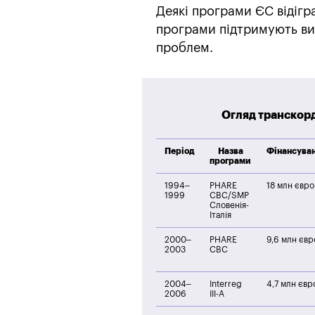
Деякі програми ЄС відігр
програми підтримують виз
проблем.
Огляд транскорд
Період
Назва
Фінансува
програми
1994–
PHARE
18 млн євро
1999
CBC/SMP
Словенія-
Італія
2000–
PHARE
9,6 млн євр
2003
CBC
2004–
Interreg
4,7 млн євр
2006
III-A