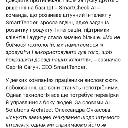
доводить протилежне. Після запуску другого
рішення на базі ШІ – SmartCheck AI –
команда, що розвиває штучний інтелект у
SmartTender, зросла вдвічі, адже задач із
розвитку продукту, інтеграцій, підтримки
клієнтів і аудиту стало значно більше.
«Ми не
боїмося технологій, ми намагаємося їх
зрозуміти і використовувати для того, щоб
покращити досвід наших клієнтів»,
– зазначає
Сергій Сагун, СЕО SmartTender.
У деяких компаніях працівники висловлюють
побоювання, що вони стануть непотрібними.
Однак технологія все ще потребує перевірки
й управління з боку людей. За словами AI
Solutions Architect Олександра Очкасова,
«існують завищені очікування щодо штучного
інтелекту, однак ми сприймаємо його як