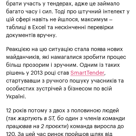
брати участь у тендерах, адже це займало
багато часу і сил. Тоді про штучний інтелект у
цій сфері навіть не йшлося, максимум –
таблиці в Excel та нескінченні перевірки
документів вручну.
Реакцією на цю ситуацію стала поява нових
майданчиків, які намагалися зробити процес
більш прозорим і зручним. Одним із таких
рішень у 2013 році став
SmartTender
,
стартувавши з ручного пошуку учасників та
особистих зустрічей з бізнесом по всій
Україні.
12 років потому з двох з половиною людей
(
так жартують в ST, бо один з членів команди
працював на 2 проєкти
) команда виросла до
120. За цей час ринок пройшов шлях від