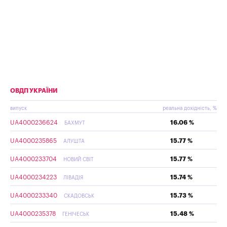
ОВДП УКРАЇНИ
випуск
реальна дохідність, %
UA4000236624
16.06 %
БАХМУТ
UA4000235865
15.77 %
АЛУШТА
UA4000233704
15.77 %
НОВИЙ СВІТ
UA4000234223
15.74 %
ЛІВАДІЯ
UA4000233340
15.73 %
СКАДОВСЬК
UA4000235378
15.48 %
ГЕНІЧЕСЬК