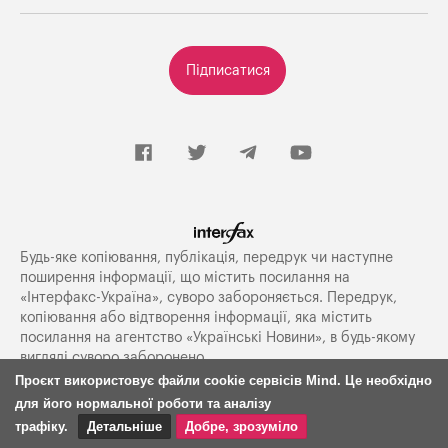
Підписатися
Будь-яке копiювання, публiкацiя, передрук чи наступне
поширення iнформацiї, що мiстить посилання на
«Iнтерфакс-Україна», суворо забороняється. Передрук,
копіювання або відтворення інформації, яка містить
посилання на агентство «Українські Новини», в будь-якому
вигляді суворо заборонено.
Проєкт використовує файли cookie сервісів Mind. Це необхідно
для його нормальної роботи та аналізу
Використання матеріалів Mind лише за умови посилання
трафіку.
Детальніше
Добре, зрозуміло
(для інтернет-видань — гіперпосилання) на
mind.ua
не