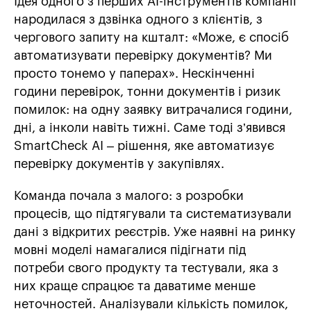
Ідея одного з перших AI-інструментів компанії
народилася з дзвінка одного з клієнтів, з
чергового запиту на кшталт: «Може, є спосіб
автоматизувати перевірку документів? Ми
просто тонемо у паперах». Нескінченні
години перевірок, тонни документів і ризик
помилок: на одну заявку витрачалися години,
дні, а інколи навіть тижні. Саме тоді з’явився
SmartCheck AI – рішення, яке автоматизує
перевірку документів у закупівлях.
Команда почала з малого: з розробки
процесів, що підтягували та систематизували
дані з відкритих реєстрів. Уже наявні на ринку
мовні моделі намагалися підігнати під
потреби свого продукту та тестували, яка з
них краще спрацює та даватиме менше
неточностей. Аналізували кількість помилок,