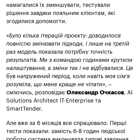
намагалися їх зменшувати, тестували
рішення завдяки лояльним клієнтам, які
згодилися допомогти.
«Було кілька ітерацій проєкту: доводилося
повністю змінювати підходи, і лише на третій
раз модель показала потрібну точність
результатів. Ми з командою годинами крутили
налаштування, а зміни так і не відбувалися. Це
був напружений період, коли навіть моя сім’я
розуміла, що мене краще не чіпати»,
–
сміючись, розповідає
Олександр Очкасов
, AI
Solutions Architect IT-Enterprise та
SmartTender.
Але вже за 6 місяців все спрацювало. Перші
тести показали: замість 6-8 годин людської
роботи система виконувала типові завдання