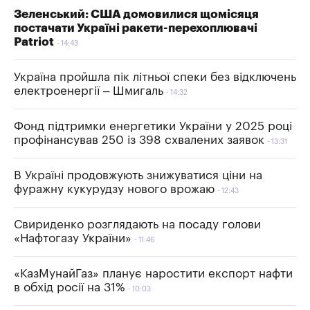
Зеленський: США домовилися щомісяця
постачати Україні ракети-перехоплювачі
Patriot
14:43
Україна пройшла пік літньої спеки без відключень
електроенергії – Шмигаль
14:32
Фонд підтримки енергетики України у 2025 році
профінансував 250 із 398 схвалених заявок
13:31
В Україні продовжують знижуватися ціни на
фуражну кукурудзу нового врожаю
12:43
Свириденко розглядають на посаду голови
«Нафтогазу України»
11:46
«КазМунайГаз» планує наростити експорт нафти
в обхід росії на 31%
10:03