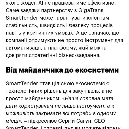
якого жоден AI не працюватиме ефективно.
Саме завдяки партнерству з GigaTrans
SmartTender може гарантувати клієнтам
стабільність, швидкість і безпеку процесів
навіть у критичних умовах. А це означає, що
компанії отримують не просто інструмент для
автоматизації, а платформу, якій можна
довіряти стратегічні бізнес-завдання.
Від майданчика до екосистеми
SmartTender став цілісною екосистемою
технологічних рішень для закупівель, а не
просто майданчиком.
«Наша головна мета –
дати користувачам не лише інструмент, а й
можливість закривати всі потреби в одному
місці»,
– підкреслює Сергій Сагун, СЕО
SmartTender. І справді: тут ви можете відразу