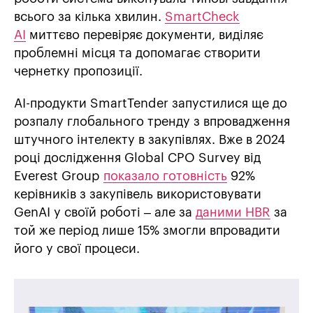
всього за кілька хвилин.
SmartCheck
AI
миттєво перевіряє документи, виділяє
проблемні місця та допомагає створити
чернетку пропозиції.
AI-продукти SmartTender запустилися ще до
розпалу глобального тренду з впровадження
штучного інтелекту в закупівлях. Вже в 2024
році дослідження Global CPO Survey від
Everest Group
показало готовність
92%
керівників з закупівель використовувати
GenAI у своїй роботі – але за
даними HBR
за
той же період лише 15% змогли впровадити
його у свої процеси.