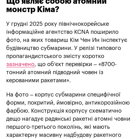
Що являє собою атомний
монстр Кіма?
У грудні 2025 року північнокорейське
інформаційне агентство KCNA поширило
фото, на яких товариш Кім Чен Ин інспектує
будівництво субмарини. У релізі типового
пропагандистського змісту коротко
зазначено
, що об’єкт перевірки – «8700-
тонний атомний підводний човен із
керованими ракетами».
На фото – корпус субмарини специфічної
форми, покритий, ймовірно, антикорозійною
фарбою. Конструкція корпусу схематично
дещо нагадує радянські ракетні атомні човни
першого-третього поколінь, які мають
характерну масивну надбудову ракетного