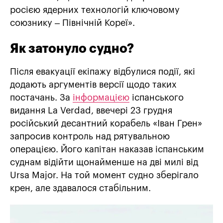
росією ядерних технологій ключовому
союзнику – Північній Кореї».
Як затонуло судно?
Після евакуації екіпажу відбулися події, які
додають аргументів версії щодо таких
постачань. За
інформацією
іспанського
видання La Verdad, ввечері 23 грудня
російський десантний корабель «Іван Грен»
запросив контроль над рятувальною
операцією. Його капітан наказав іспанським
суднам відійти щонайменше на дві милі від
Ursa Major. На той момент судно зберігало
крен, але здавалося стабільним.