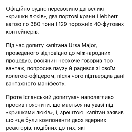
Офіційно судно перевозило дві великі
«кришки люків», два портові крани Liebherr
вагою по 380 тонн і 129 порожніх 40-футових
контейнерів.
Під час допиту капітана Ursa Major,
проведеного відповідно до міжнародних
процедур, росіянин неохоче говорив про
вантаж, попросив паузу й радився зі своїм
колегою-офіцером, після чого підтвердив дані
вантажного маніфесту.
Проте іспанський допитувач наполегливо
просив пояснити, що мається на увазі під
«кришками люків», і, зрештою, капітан заявив,
що «це були компоненти двох ядерних
реакторів, подібних до тих, які