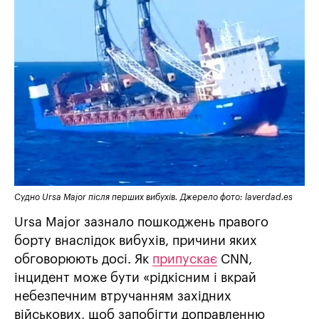
Судно Ursa Major після перших вибухів. Джерело фото: laverdad.es
Ursa Major зазнало пошкоджень правого
борту внаслідок вибухів, причини яких
обговорюють досі. Як
припускає
CNN,
інцидент може бути «рідкісним і вкрай
небезпечним втручанням західних
військових, щоб запобігти доправленню