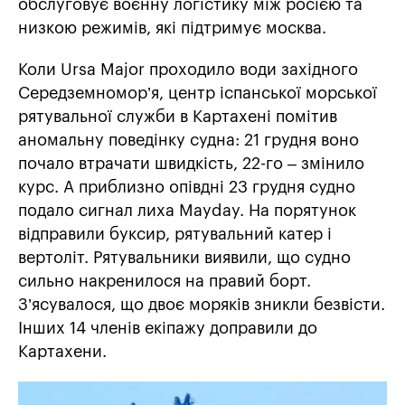
обслуговує воєнну логістику між росією та
низкою режимів, які підтримує москва.
Коли Ursa Major проходило води західного
Середземномор’я, центр іспанської морської
рятувальної служби в Картахені помітив
аномальну поведінку судна: 21 грудня воно
почало втрачати швидкість, 22-го – змінило
курс. А приблизно опівдні 23 грудня судно
подало сигнал лиха Mayday. На порятунок
відправили буксир, рятувальний катер і
вертоліт. Рятувальники виявили, що судно
сильно накренилося на правий борт.
З’ясувалося, що двоє моряків зникли безвісти.
Інших 14 членів екіпажу доправили до
Картахени.