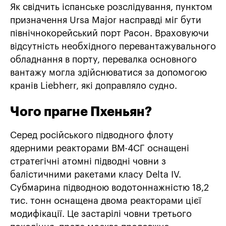
Як свідчить іспанське розслідування, пунктом
призначення Ursa Major насправді міг бути
північнокорейський порт Расон. Враховуючи
відсутність необхідного перевантажувального
обладнання в порту, перевалка основного
вантажу могла здійснюватися за допомогою
кранів Liebherr, які доправляло судно.
Чого прагне Пхеньян?
Серед російського підводного флоту
ядерними реакторами ВМ-4СГ оснащені
стратегічні атомні підводні човни з
балістичними ракетами класу Delta IV.
Субмарина підводною водотоннажністю 18,2
тис. тонн оснащена двома реакторами цієї
модифікації. Це застарілі човни третього