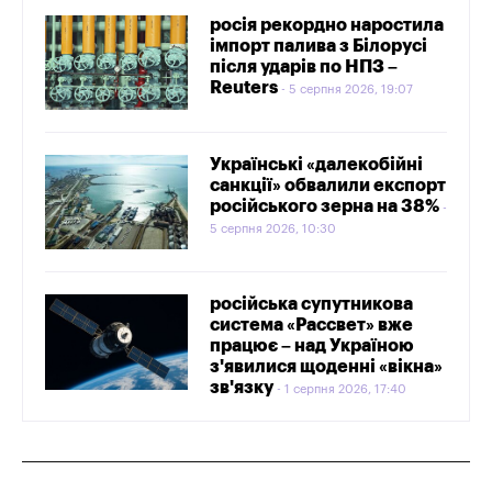
росія рекордно наростила
імпорт палива з Білорусі
після ударів по НПЗ –
Reuters
5 серпня 2026, 19:07
Українські «далекобійні
санкції» обвалили експорт
російського зерна на 38%
5 серпня 2026, 10:30
російська супутникова
система «Рассвет» вже
працює – над Україною
з'явилися щоденні «вікна»
зв'язку
1 серпня 2026, 17:40