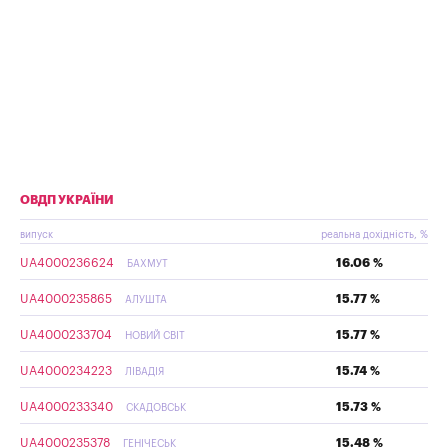
ОВДП УКРАЇНИ
випуск
реальна дохідність, %
UA4000236624
16.06 %
БАХМУТ
UA4000235865
15.77 %
АЛУШТА
UA4000233704
15.77 %
НОВИЙ СВІТ
UA4000234223
15.74 %
ЛІВАДІЯ
UA4000233340
15.73 %
СКАДОВСЬК
UA4000235378
15.48 %
ГЕНІЧЕСЬК