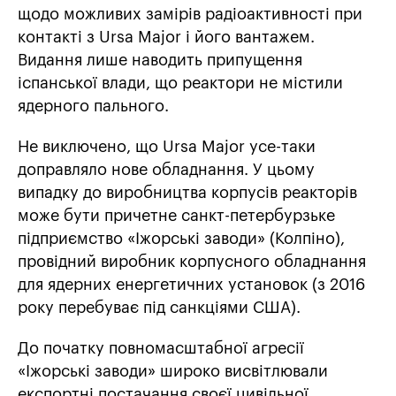
щодо можливих замірів радіоактивності при
контакті з Ursa Major і його вантажем.
Видання лише наводить припущення
іспанської влади, що реактори не містили
ядерного пального.
Не виключено, що Ursa Major усе-таки
доправляло нове обладнання. У цьому
випадку до виробництва корпусів реакторів
може бути причетне санкт-петербурзьке
підприємство «Іжорські заводи» (Колпіно),
провідний виробник корпусного обладнання
для ядерних енергетичних установок (з 2016
року перебуває під санкціями США).
До початку повномасштабної агресії
«Іжорські заводи» широко висвітлювали
експортні постачання своєї цивільної