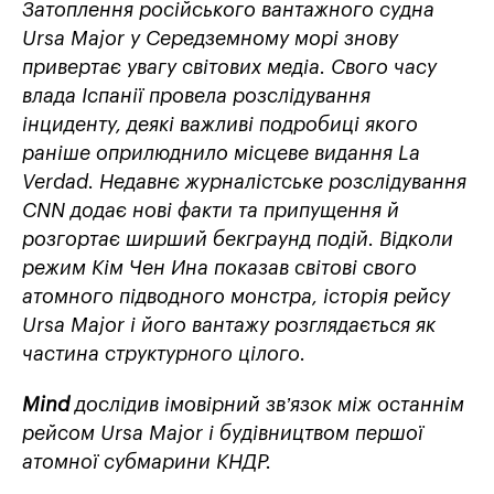
Затоплення російського вантажного судна
Ursa Major у Середземному морі знову
привертає увагу світових медіа. Свого часу
влада Іспанії провела розслідування
інциденту, деякі важливі подробиці якого
раніше оприлюднило місцеве видання La
Verdad. Недавнє журналістське розслідування
CNN додає нові факти та припущення й
розгортає ширший бекграунд подій. Відколи
режим Кім Чен Ина показав світові свого
атомного підводного монстра, історія рейсу
Ursa Major і його вантажу розглядається як
частина структурного цілого.
Mind
дослідив імовірний зв’язок між останнім
рейсом Ursa Major і будівництвом першої
атомної субмарини КНДР.