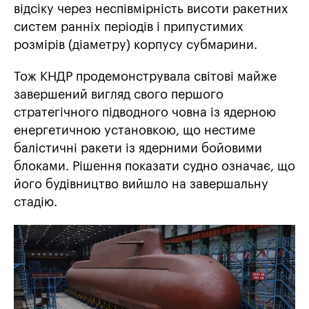
відсіку через неспівмірність висоти ракетних
систем ранніх періодів і припустимих
розмірів (діаметру) корпусу субмарини.
Тож КНДР продемонструвала світові майже
завершений вигляд свого першого
стратегічного підводного човна із ядерною
енергетичною установкою, що нестиме
балістичні ракети із ядерними бойовими
блоками. Рішення показати судно означає, що
його будівництво вийшло на завершальну
стадію.