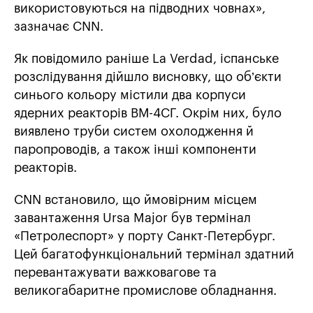
використовуються на підводних човнах»,
зазначає CNN.
Як повідомило раніше La Verdad, іспанське
розслідування дійшло висновку, що об’єкти
синього кольору містили два корпуси
ядерних реакторів ВМ-4СГ. Окрім них, було
виявлено труби систем охолодження й
паропроводів, а також інші компоненти
реакторів.
CNN встановило, що ймовірним місцем
завантаження Ursa Major був термінал
«Петролеспорт» у порту Санкт-Петербург.
Цей багатофункціональний термінал здатний
перевантажувати важковагове та
великогабаритне промислове обладнання.