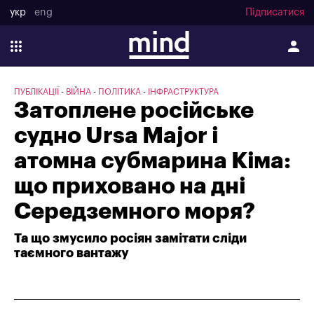
укр
eng
Підписатися
ПУБЛІКАЦІЇ
ВІЙНА
ПОЛІТИКА
ІНФРАСТРУКТУРА
Затоплене російське
судно Ursa Major і
атомна субмарина Кіма:
що приховано на дні
Середземного моря?
Та що змусило росіян замітати сліди
таємного вантажу