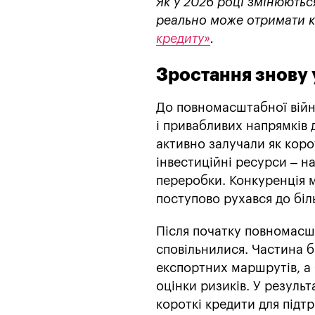
Як у 2026 році змінюються
реально може отримати к
кредиту»
.
Зростання знову 
До повномасштабної війн
і привабливих напрямків 
активно залучали як корот
інвестиційні ресурси – на
переробки. Конкуренція м
поступово рухався до бі
Після початку повномасш
сповільнилися. Частина б
експортних маршрутів, а
оцінки ризиків. У резуль
короткі кредити для підт