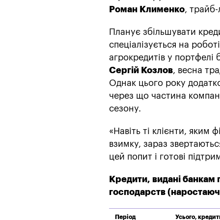
Роман Клименко
, трайб
Планує збільшувати кред
спеціалізується на робот
агрокредитів у портфелі 
Сергій Козлов
, весна тр
Однак цього року додатк
через що частина компані
сезону.
«Навіть ті клієнти, яким
взимку, зараз звертають
цей попит і готові підтри
Кредити, видані банкам 
господарств (наростаючи
Період
Усього, креди