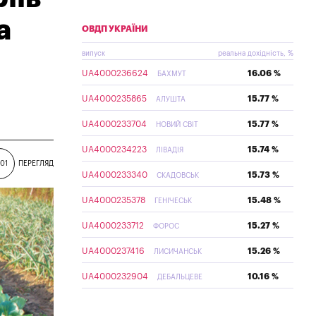
а
ОВДП УКРАЇНИ
випуск
реальна дохідність, %
UA4000236624
16.06 %
БАХМУТ
UA4000235865
15.77 %
АЛУШТА
UA4000233704
15.77 %
НОВИЙ СВІТ
UA4000234223
15.74 %
ЛІВАДІЯ
01
ПЕРЕГЛЯД
UA4000233340
15.73 %
СКАДОВСЬК
UA4000235378
15.48 %
ГЕНІЧЕСЬК
UA4000233712
15.27 %
ФОРОС
UA4000237416
15.26 %
ЛИСИЧАНСЬК
UA4000232904
10.16 %
ДЕБАЛЬЦЕВЕ