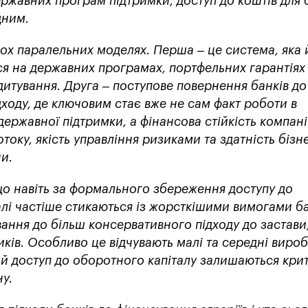
ержавних програм підтримки, доступ до коштів для 
дним.
ох паралельних моделях. Перша – це система, яка 
я на державних програмах, портфельних гарантіях 
дитування. Друга – поступове повернення банків до
ходу, де ключовим стає вже не сам факт роботи в
державної підтримки, а фінансова стійкість компані
току, якість управління ризиками та здатність бізн
и.
що навіть за формального збереження доступу до
алі частіше стикаються із жорсткішими вимогами бан
вання до більш консервативного підходу до застави
иків. Особливо це відчувають малі та середні виро
у й доступ до оборотного капіталу залишаються кр
у.