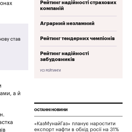
Рейтинг надійності страхових
іонах
компаній
Аграрний незламний
Рейтинг тендерних чемпіонів
нову став
Рейтинг надійності
забудовників
УСІ РЕЙТИНГИ
и
ами, а й
ОСТАННІ НОВИНИ
н.
астка
«КазМунайГаз» планує наростити
експорт нафти в обхід росії на 31%
ів