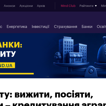
Анонси
Аукціони
Архів
Mind Club
Рейтинги
Mi
ес
Енергетика
Інвестиції
Страхування
Банки
Осві
ту: вижити, посіяти,
и – кредитування аграр