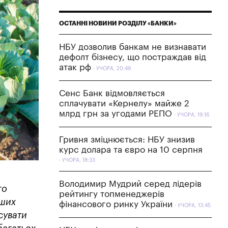
ОСТАННІ НОВИНИ РОЗДІЛУ «БАНКИ»
НБУ дозволив банкам не визнавати
дефолт бізнесу, що постраждав від
атак рф
УЧОРА, 20:49
Сенс Банк відмовляється
сплачувати «Кернелу» майже 2
млрд грн за угодами РЕПО
УЧОРА, 19:16
Гривня зміцнюється: НБУ знизив
курс долара та євро на 10 серпня
УЧОРА, 18:33
Володимир Мудрий серед лідерів
го
рейтингу топменеджерів
іших
фінансового ринку України
УЧОРА, 13:45
сувати