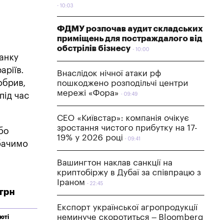
10:03
ФДМУ розпочав аудит складських
приміщень для постраждалого від
обстрілів бізнесу
10:00
банку
аріїв.
Внаслідок нічної атаки рф
обрив,
пошкоджено розподільчі центри
мережі «Фора»
під час
09:49
СЕО «Київстар»: компанія очікує
зростання чистого прибутку на 17-
бо
19% у 2026 році
09:41
 бачимо
Вашингтон наклав санкції на
криптобіржу в Дубаї за співпрацю з
Іраном
22:45
 грн
Експорт української агропродукції
неминуче скоротиться – Bloomberg
люті