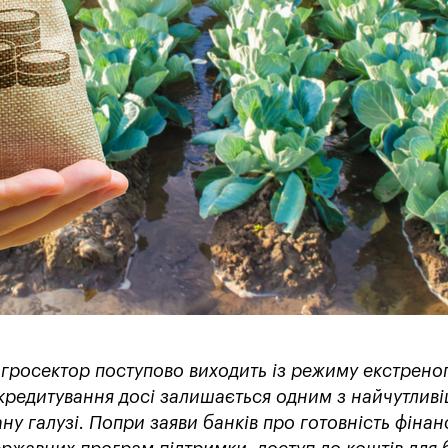
агросектор поступово виходить із режиму екстрено
кредитування досі залишається одним з найчутлив
ну галузі. Попри заяви банків про готовність фінан