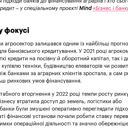
 підходи банків до фінансування аграріїв і хто сьог
редит – у спеціальному проєкті
Mind
«Бізнес і банк
у фокусі
и агросектор залишався одним із найбільш прогн
для банківського кредитування. У 2021 році агроком
кі кредити на посівну й оборотний капітал, так і 
 купівлю техніки, будівництво елеваторів чи розви
іж банками за аграрних клієнтів зростала, а сам 
льш ринкових умов фінансування.
табного вторгнення у 2022 році темпи росту ринк
ізнесу втратила доступ до земель, логістики або
 банки були змушені оперативно переглядати підхо
таті фінансові установи почали робити ставку пере
римки операційної діяльності та значно обережніш