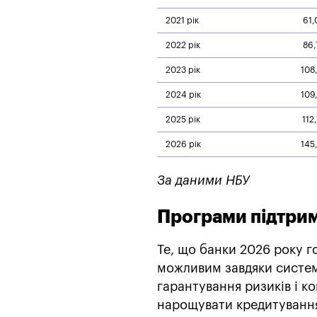
2021 рік
61,
2022 рік
86,
2023 рік
108
2024 рік
109
2025 рік
112
2026 рік
145
За даними НБУ
Програми підтри
Те, що банки 2026 року г
можливим завдяки систем
гарантування ризиків і к
нарощувати кредитування