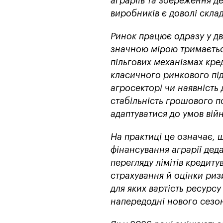
аграріїв та збереження д
виробників є доволі скла
Ринок працює одразу у дв
значною мірою тримаєтьс
пільгових механізмах кре
класичного ринкового під
агросекторі чи наявність 
стабільність грошового по
адаптуватися до умов війн
На практиці це означає, 
фінансування аграрії дед
перегляду лімітів кредиту
страхування й оцінки риз
для яких вартість ресурс
напередодні нового сезон