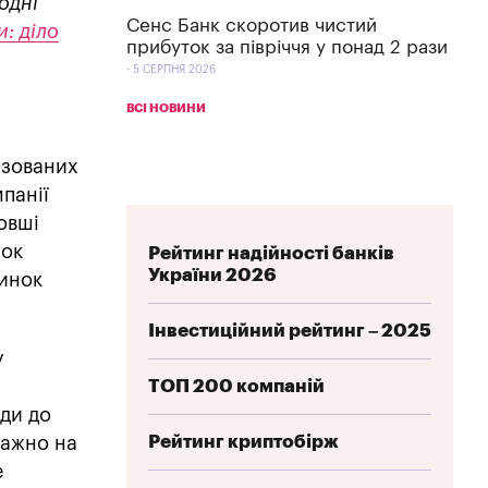
одні
Сенс Банк скоротив чистий
и: діло
прибуток за півріччя у понад 2 рази
5 СЕРПНЯ 2026
ВСІ НОВИНИ
озованих
панії
довші
ток
Рейтинг надійності банків
України 2026
ринок
Інвестиційний рейтинг – 2025
у
ТОП 200 компаній
ди до
Рейтинг криптобірж
важно на
е