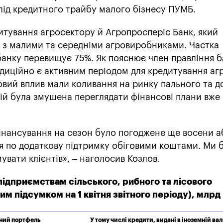
-лід кредитного трайбу малого бізнесу ПУМБ.
итування агросектору й Агропросперіс Банк, який
і з малими та середніми агровиробниками. Частка
банку перевищує 75%. Як пояснює член правління 
адиційно є активним періодом для кредитування агр
овий вплив мали коливання на ринку пального та д
й була змушена переглядати фінансові плани вже 
 фінансування на сезон було погоджене ще восени а
ся по додаткову підтримку обіговими коштами. Ми
мувати клієнтів», – наголосив Козлов.
підприємствам сільського, рибного та лісового
м підсумком на 1 квітня звітного періоду), млрд
тний портфель
У тому числі кредити, видані в іноземній ва