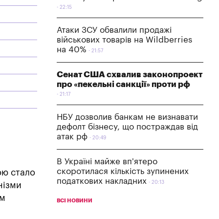
22:15
Атаки ЗСУ обвалили продажі
військових товарів на Wildberries
на 40%
21:57
Сенат США схвалив законопроект
про «пекельні санкції» проти рф
21:17
НБУ дозволив банкам не визнавати
дефолт бізнесу, що постраждав від
атак рф
20:49
В Україні майже вп'ятеро
скоротилася кількість зупинених
ою стало
податкових накладних
20:13
нізми
ам
ВСІ НОВИНИ