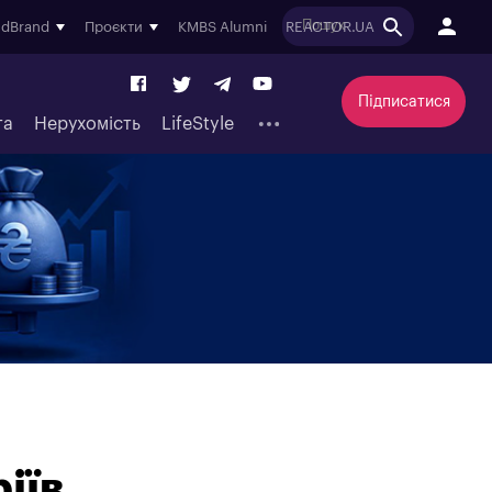
ndBrand
Проєкти
KMBS Alumni
REACTOR.UA
Підписатися
та
Нерухомість
LifeStyle
іїв