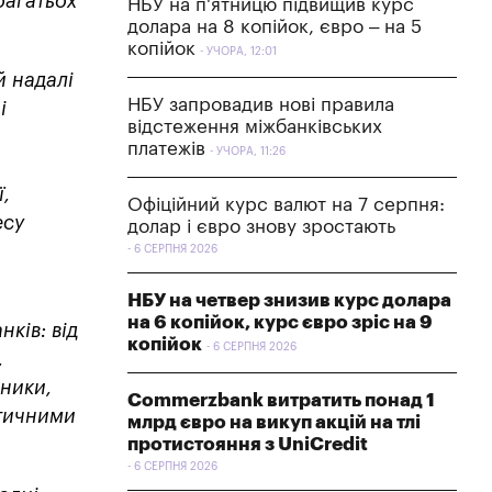
багатьох
НБУ на п'ятницю підвищив курс
долара на 8 копійок, євро – на 5
копійок
УЧОРА, 12:01
й надалі
НБУ запровадив нові правила
і
відстеження міжбанківських
платежів
УЧОРА, 11:26
ї,
Офіційний курс валют на 7 серпня:
есу
долар і євро знову зростають
6 СЕРПНЯ 2026
НБУ на четвер знизив курс долара
на 6 копійок, курс євро зріс на 9
ків: від
копійок
6 СЕРПНЯ 2026
,
бники,
Commerzbank витратить понад 1
итичними
млрд євро на викуп акцій на тлі
протистояння з UniCredit
6 СЕРПНЯ 2026