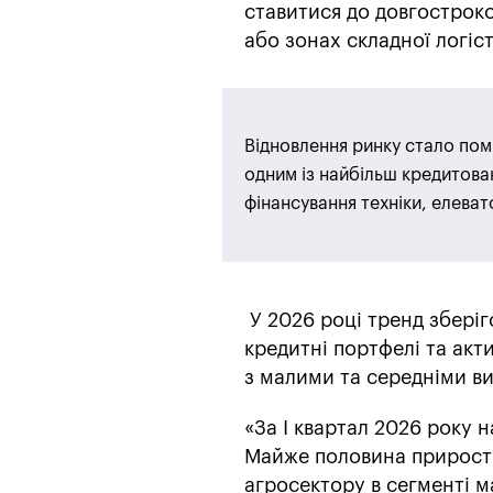
ставитися до довгострок
або зонах складної логіс
Відновлення ринку стало пом
одним із найбільш кредитова
фінансування техніки, елеват
У 2026 році тренд зберіг
кредитні портфелі та ак
з малими та середніми в
«За I квартал 2026 року 
Майже половина приросту
агросектору в сегменті м