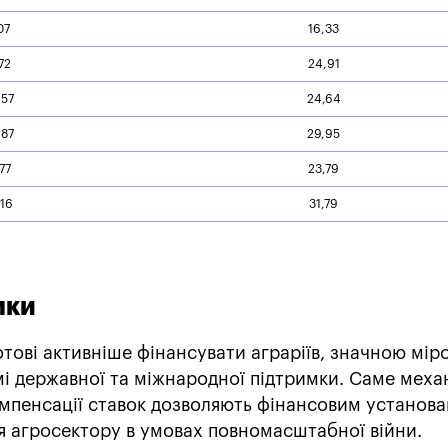
07
16,33
72
24,91
,57
24,64
,87
29,95
,77
23,79
,16
31,79
мки
отові активніше фінансувати аграріїв, значною мір
і державної та міжнародної підтримки. Саме меха
омпенсації ставок дозволяють фінансовим установ
 агросектору в умовах повномасштабної війни.