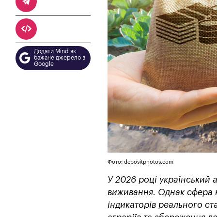
Додати Mind як
бажане джерело в
Google
Фото: depositphotos.com
У 2026 році український 
виживання. Однак сфера 
індикаторів реального ста