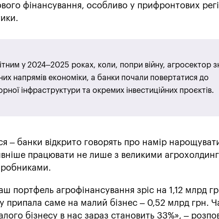
ового фінансування, особливо у прифронтових рег
тики.
ітним у 2024–2025 роках, коли, попри війну, агросектор з
них напрямів економіки, а банки почали повертатися до
орної інфраструктури та окремих інвестиційних проєктів.
ся – банки відкрито говорять про намір нарощуват
тивніше працювати не лише з великими агрохолдинг
иробниками.
наш портфель агрофінансування зріс на 1,12 млрд гр
 припала саме на малий бізнес – 0,52 млрд грн. Ч
алого бізнесу в нас зараз становить 33%», – розпов