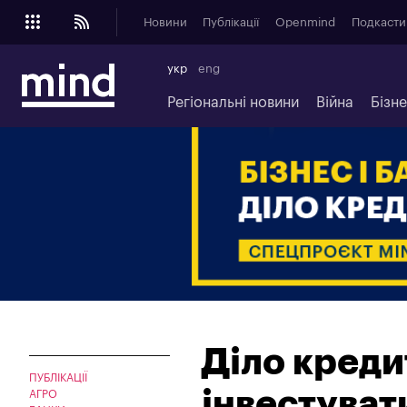
Новини
Публікації
Openmind
Подкасти
укр
eng
Регіональні новини
Війна
Бізн
Діло креди
ПУБЛІКАЦІЇ
інвестуват
АГРО