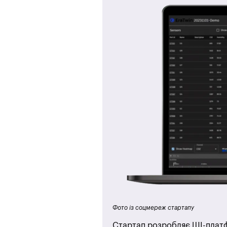
Фото із соцмереж стартапу
Стартап розробляє ШI-платфо