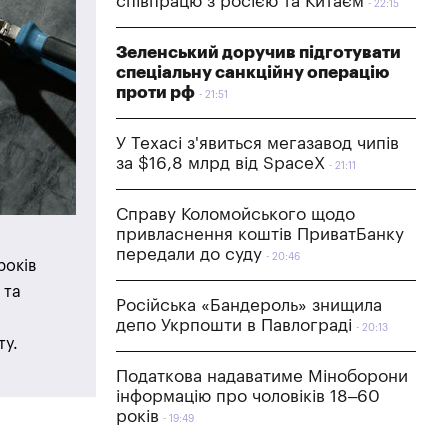
співпрацю з росією та Китаєм
22:15
Зеленський доручив підготувати
спеціальну санкційну операцію
проти рф
21:51
У Техасі з'явиться мегазавод чипів
за $16,8 млрд від SpaceX
21:11
Справу Коломойського щодо
привласнення коштів ПриватБанку
передали до суду
20:46
років
 та
Російська «Бандероль» знищила
депо Укрпошти в Павлограді
20:13
ту.
Податкова надаватиме Міноборони
інформацію про чоловіків 18–60
років
19:49