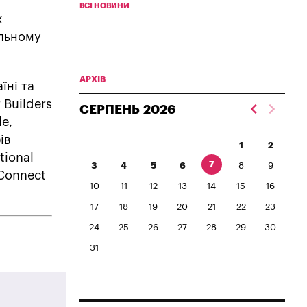
ВСІ НОВИНИ
х
альному
АРХІВ
їні та
 Builders
СЕРПЕНЬ
2026
le,
ів
1
2
tional
7
3
4
5
6
8
9
Connect
10
11
12
13
14
15
16
17
18
19
20
21
22
23
24
25
26
27
28
29
30
31