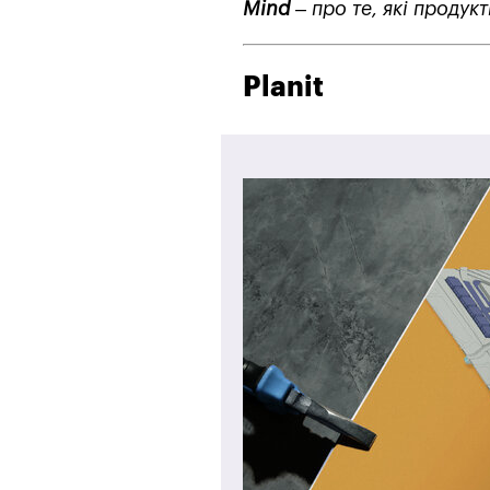
Mind
– про те, які продук
Planit