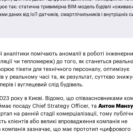
цює так: статична тривимірна BIM-модель будівлі «оживає
ми даних від IoT-датчиків, смартлічильників і внутрішніх 
 аналітики помічають аномалії в роботі інженерн
яції чи тепломереж) до того, як станеться реальна
орює тікети для технічного персоналу, оптимізує
в у реальному часі та, як результат, суттєво знижу
ерів і вуглецевий слід будівель.
023 року в Києві. Відомо, що співзасновниками ком
іймає посаду Chief Strategy Officer, та
Антон Манз
артап на ранній стадії комерціалізації, тому публіч
сть клієнтів або великі впровадження компанія не
в компанія зазначає, що має прототип «цифрового