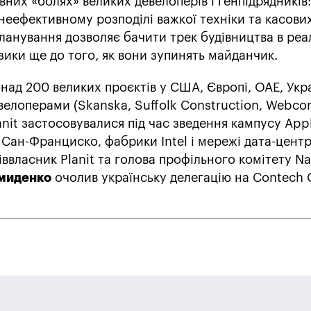
овних «болях» великих девелоперів і генпідрядників:
 неефективному розподілі важкої техніки та касови
ланування дозволяє бачити трек будівництва в ре
зики ще до того, як вони зупинять майданчик.
онад 200 великих проєктів у США, Європі, ОАЕ, Укра
велоперами (Skanska, Suffolk Construction, Webcor
anit застосовувалися під час зведення кампусу App
Сан-Франциско, фабрики Intel і мережі дата-центр
ввласник Planit та голова профільного комітету Na
миденко
очолив українську делегацію на Contech 