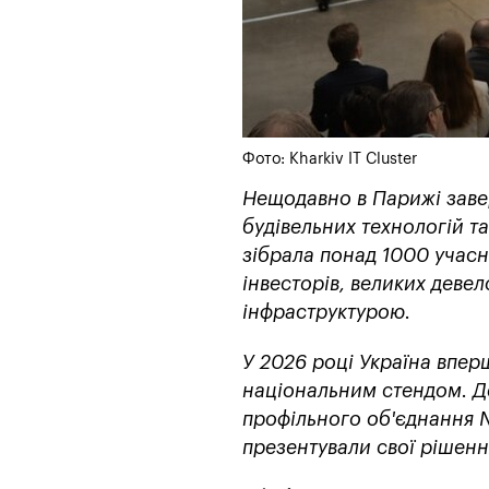
Фото: Kharkiv IT Cluster
Нещодавно в Парижі заве
будівельних технологій т
зібрала понад 1000 учасн
інвесторів, великих девел
інфраструктурою.
У 2026 році Україна впе
національним стендом. Де
профільного об'єднання N
презентували свої рішенн