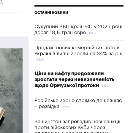
ї.
ОСТАННІ НОВИНИ
Сукупний ВВП країн ЄС у 2025 році
досяг 18,8 трлн євро
09:39
Продажі нових комерційних авто в
Україні в липні зросли на 34% за рік
08:42
Ціни на нафту продовжили
зростати через невизначеність
щодо Ормузької протоки
08:38
Російське зерно стрімко дешевшає
– розвідка
22:45
Вашингтон запровадив нові санкції
проти військових Куби через