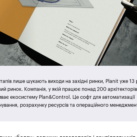
апів лише шукають виходи на західні ринки, Planit уже 13 
овий ринок. Компанія, у якій працює понад 200 архітекторів
иває екосистему Plan&Control. Це софт для автоматизації
ування, розрахунку ресурсів та операційного менеджмен