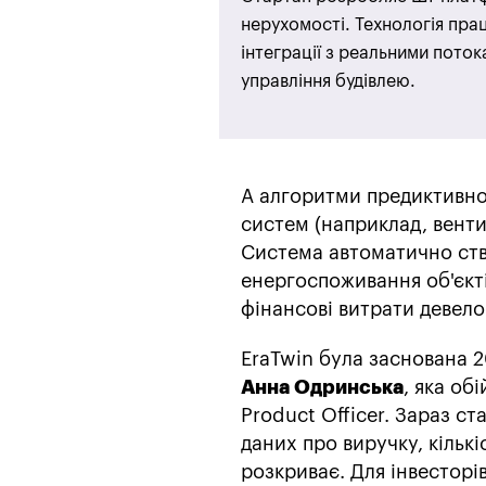
нерухомості. Технологія пра
інтеграції з реальними потока
управління будівлею.
А алгоритми предиктивної
систем (наприклад, вентил
Система автоматично ств
енергоспоживання об'єкті
фінансові витрати девелоп
EraTwin була заснована 2
⁠Анна Одринська
, яка об
Product Officer. Зараз ст
даних про виручку, кількі
розкриває. Для інвесторі