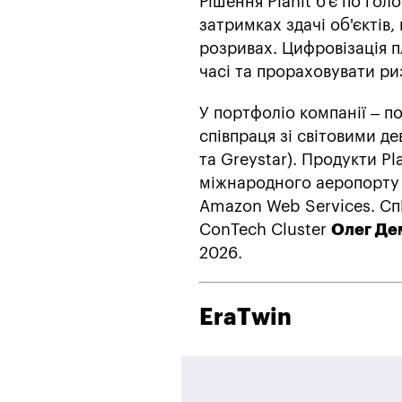
Рішення Planit б'є по гол
затримках здачі об'єктів,
розривах. Цифровізація п
часі та прораховувати ри
У портфоліо компанії – п
співпраця зі світовими де
та Greystar). Продукти Pl
міжнародного аеропорту 
Amazon Web Services. Спі
ConTech Cluster
Олег Де
2026.
EraTwin