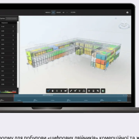
рму для побудови «цифрових двійників» комерційної та 