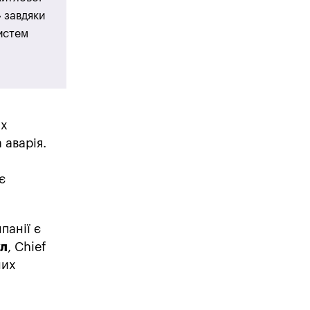
» завдяки
систем
их
 аварія.
є
панії є
ул
, Chief
них