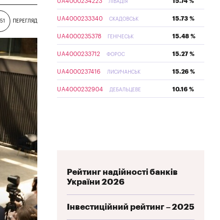
UA4000234223
15.74 %
ЛІВАДІЯ
UA4000233340
15.73 %
СКАДОВСЬК
51
ПЕРЕГЛЯД
UA4000235378
15.48 %
ГЕНІЧЕСЬК
UA4000233712
15.27 %
ФОРОС
UA4000237416
15.26 %
ЛИСИЧАНСЬК
UA4000232904
10.16 %
ДЕБАЛЬЦЕВЕ
Рейтинг надійності банків
України 2026
Інвестиційний рейтинг – 2025