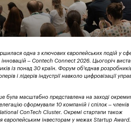
ршилася одна з ключових європейських подій у сф
а інновацій – Contech Connect 2026. Цьогоріч виста
иків із понад 30 країн. Форум об'єднав розробникі
оперів і лідерів індустрії навколо цифровізації упра
рше була масштабно представлена на заході окреми
легацію сформували 10 компаній і спілок – членів
ational ConTech Cluster. Окремі стартапи також
я європейським інвесторам у межах Startup Award.