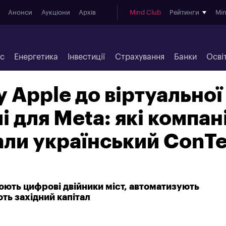
Анонси
Аукціони
Архів
Mind Club
Рейтинги
Mi
ес
Енергетика
Інвестиції
Страхування
Банки
Осві
у Apple до віртуальної
лі для Meta: які компані
али український ConT
юють цифрові двійники міст, автоматизують
ть західний капітал