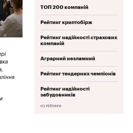
ТОП 200 компаній
Рейтинг криптобірж
Рейтинг надійності страхових
компаній
ері
Аграрний незламний
вка
в,
Рейтинг тендерних чемпіонів
вління
Рейтинг надійності
забудовників
м
УСІ РЕЙТИНГИ