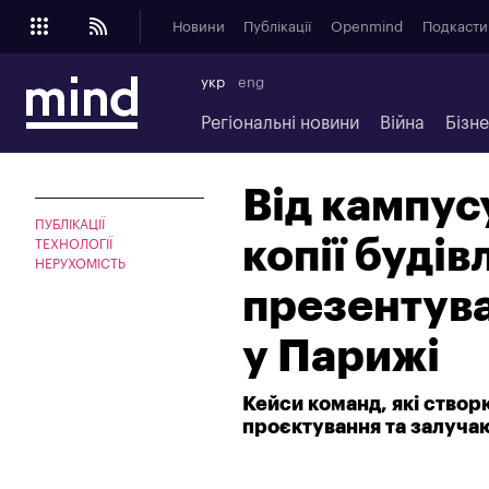
Новини
Публікації
Openmind
Подкасти
укр
eng
Регіональні новини
Війна
Бізн
Від кампус
ПУБЛІКАЦІЇ
копії будів
ТЕХНОЛОГІЇ
НЕРУХОМІСТЬ
презентув
у Парижі
Кейси команд, які створ
проєктування та залучаю