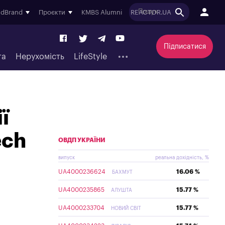
ndBrand
Проєкти
KMBS Alumni
REACTOR.UA
Підписатися
та
Нерухомість
LifeStyle
ї
ech
ОВДП УКРАЇНИ
випуск
реальна дохідність, %
UA4000236624
16.06 %
БАХМУТ
UA4000235865
15.77 %
АЛУШТА
UA4000233704
15.77 %
НОВИЙ СВІТ