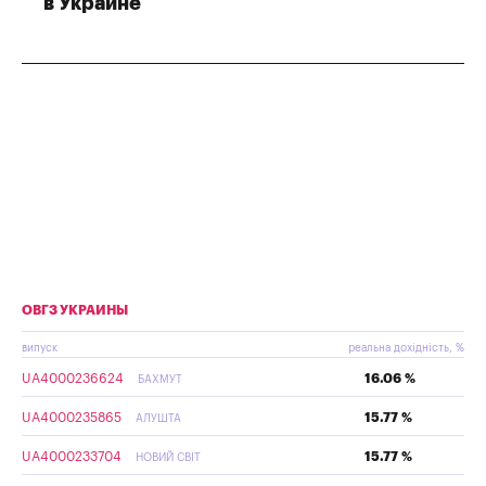
в Украине
ОВГЗ УКРАИНЫ
випуск
реальна дохідність, %
UA4000236624
16.06 %
БАХМУТ
UA4000235865
15.77 %
АЛУШТА
UA4000233704
15.77 %
НОВИЙ СВІТ