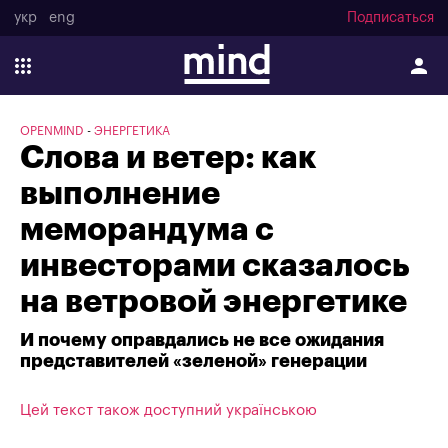
укр
eng
Подписаться
OPENMIND
ЭНЕРГЕТИКА
Слова и ветер: как
выполнение
меморандума с
инвесторами сказалось
на ветровой энергетике
И почему оправдались не все ожидания
представителей «зеленой» генерации
Цей текст також доступний українською