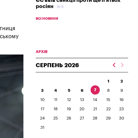
ЄС ввів санкції проти ще п'ятьох
росіян
18:15
ВСІ НОВИНИ
ітниця
еському
АРХІВ
СЕРПЕНЬ
2026
1
2
7
3
4
5
6
8
9
10
11
12
13
14
15
16
17
18
19
20
21
22
23
24
25
26
27
28
29
30
31