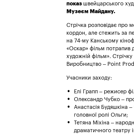
показ
швейцарського худ
Музеєм Майдану.
Стрічка розповідає про м
кордон, але стежить за п
на 74-му Канському кіноф
«Оскар» фільм потрапив 
художній фільм». Стрічку 
Виробництво – Point Prod
Учасники заходу:
Елі Грапп – режисер фі
Олександр Чубко – пр
Анастасія Будяшкіна –
головної ролі Ольги;
Тетяна Міхіна – народ
драматичного театру і