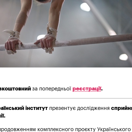
езкоштовний
за попередньої
реєстрації
.
аїнський інститут
презентує дослідження
сприйн
ії.
продовженням комплексного проєкту Українського