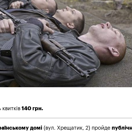
 квитків
140 грн.
раїнському домі
(вул. Хрещатик, 2) пройде
публіч