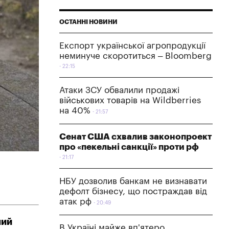
ОСТАННІ НОВИНИ
Експорт української агропродукції
неминуче скоротиться – Bloomberg
22:15
Атаки ЗСУ обвалили продажі
військових товарів на Wildberries
на 40%
21:57
Сенат США схвалив законопроект
про «пекельні санкції» проти рф
21:17
НБУ дозволив банкам не визнавати
дефолт бізнесу, що постраждав від
атак рф
20:49
ний
В Україні майже вп'ятеро