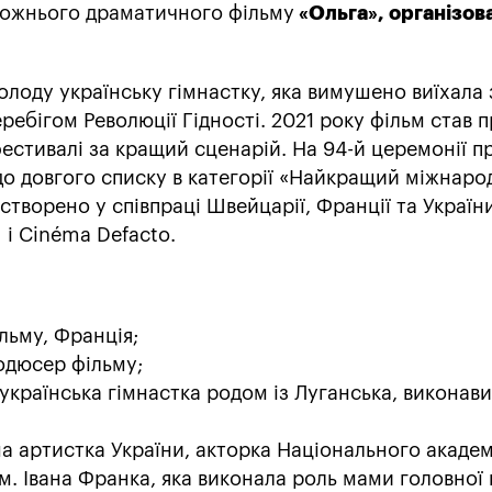
ожнього драматичного фільму
«Ольга», організов
олоду українську гімнастку, яка вимушено виїхала 
еребігом Революції Гідності. 2021 року фільм став
естивалі за кращий сценарій. На 94-й церемонії пр
до довгого списку в категорії «Найкращий міжнар
створено у співпраці Швейцарії, Франції та Україн
 і Cinéma Defacto.
льму, Франція;
одюсер фільму;
 українська гімнастка родом із Луганська, виконав
на артистка України, акторка Національного акаде
м. Івана Франка, яка виконала роль мами головної г