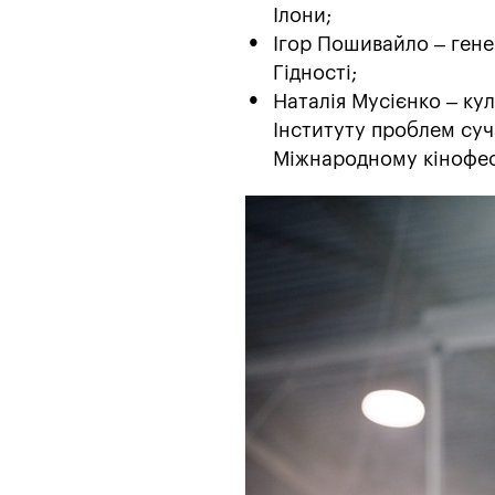
Ілони;
Ігор Пошивайло – ген
Гідності;
Наталія Мусієнко – ку
Інституту проблем су
Міжнародному кінофес