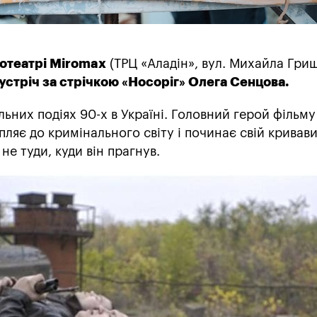
нотеатрі Miromax
(ТРЦ «Аладін», вул. Михайла Гриш
устріч за стрічкою «Носоріг» Олега Сенцова.
льних подіях 90-х в Україні. Головний герой фільму
пляє до кримінального світу і починає свій кривав
не туди, куди він прагнув.