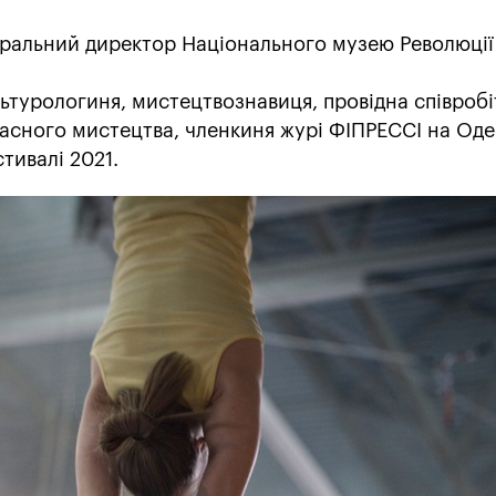
еральний директор Національного музею Революції
льтурологиня, мистецтвознавиця, провідна співроб
часного мистецтва, членкиня журі ФІПРЕССІ на Од
тивалі 2021.