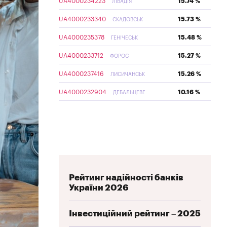
UA4000234223
15.74 %
ЛІВАДІЯ
UA4000233340
15.73 %
СКАДОВСЬК
UA4000235378
15.48 %
ГЕНІЧЕСЬК
UA4000233712
15.27 %
ФОРОС
UA4000237416
15.26 %
ЛИСИЧАНСЬК
UA4000232904
10.16 %
ДЕБАЛЬЦЕВЕ
Рейтинг надійності банків
України 2026
Інвестиційний рейтинг – 2025