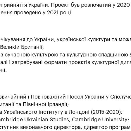
сприйняття України. Проєкт був розпочатий у 2020 
ження проведено у 2021 році.
очікування до України, української культури та мо
 Великій Британії;
 із сучасною культурою та культурною спадщиною 
алі і затребувані формати проєктів культурної дип
ні.
звичайний і Повноважний Посол України у Сполуч
танії та Північної Ірландії;
 Українського інституту в Лондоні (2015-2020);
ambridge Ukrainian Studies, Cambridge University;
ступник виконавчого директора, директор програ