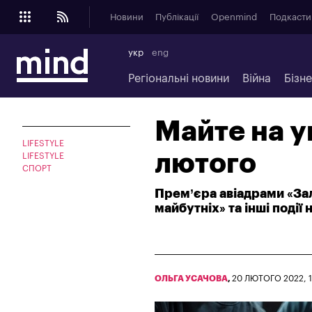
Новини
Публікації
Openmind
Подкасти
укр
eng
Регіональні новини
Війна
Бізн
Майте на ув
LIFESTYLE
лютого
LIFESTYLE
СПОРТ
Прем’єра авіадрами «Зал
майбутніх» та інші події
ОЛЬГА УСАЧОВА
,
20 ЛЮТОГО 2022, 