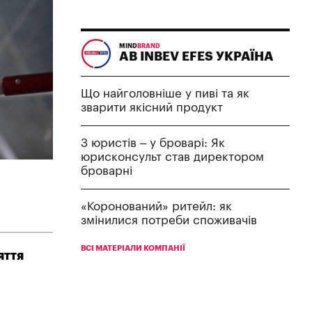
MIND
BRAND
AB INBEV EFES УКРАЇНА
Що найголовніше у пиві та як
зварити якісний продукт
З юристів – у броварі: Як
юрисконсульт став директором
броварні
«Коронований» ритейл: як
змінилися потреби споживачів
ВСІ МАТЕРІАЛИ КОМПАНІЇ
яття