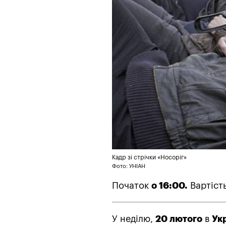
Кадр зі стрічки «Носоріг»
Фото: УНІАН
Початок
о 16:00.
Вартість
У неділю,
20 лютого
в
Ук