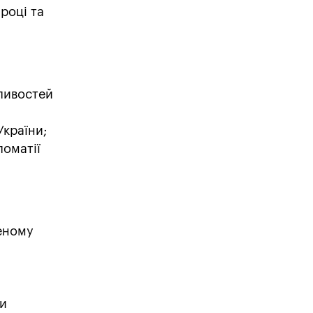
році та
жливостей
України;
ломатії
еному
ми