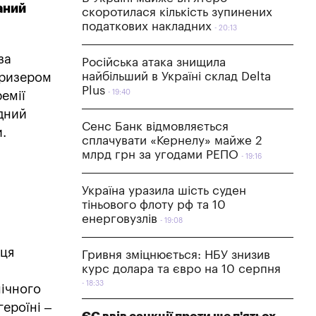
аний
скоротилася кількість зупинених
податкових накладних
20:13
за
Російська атака знищила
найбільший в Україні склад Delta
 призером
Plus
19:40
емії
одний
Сенс Банк відмовляється
и.
сплачувати «Кернелу» майже 2
млрд грн за угодами РЕПО
19:16
Україна уразила шість суден
тіньового флоту рф та 10
енерговузлів
19:08
иця
Гривня зміцнюється: НБУ знизив
курс долара та євро на 10 серпня
18:33
мічного
ероїні –