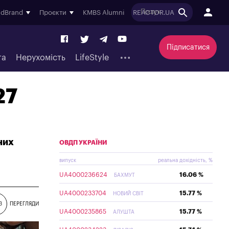
ndBrand
Проєкти
KMBS Alumni
REACTOR.UA
Підписатися
та
Нерухомість
LifeStyle
27
них
ОВДП УКРАЇНИ
випуск
реальна дохідність, %
UA4000236624
16.06 %
БАХМУТ
UA4000233704
15.77 %
НОВИЙ СВІТ
3
ПЕРЕГЛЯДИ
UA4000235865
15.77 %
АЛУШТА