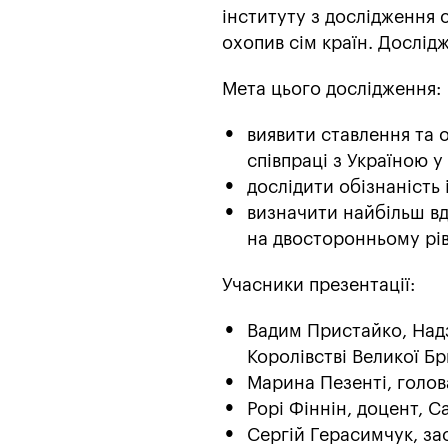
інституту з дослідження 
охопив сім країн. Дослід
Мета цього дослідження:
виявити ставлення та 
співпраці з Україною у
дослідити обізнаність
визначити найбільш вд
на двосторонньому рів
Учасники презентації:
Вадим Пристайко, Над
Королівстві Великої Бри
Марина Пезенті, голова
Рорі Фіннін, доцент, C
Сергій Герасимчук, за