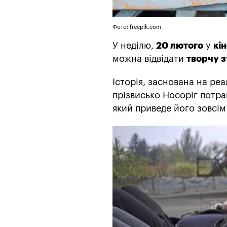
Фото: freepik.com
У неділю,
20 лютого
у
кі
можна відвідати
творчу з
Історія, заснована на реа
прізвисько Носоріг потра
який приведе його зовсім 