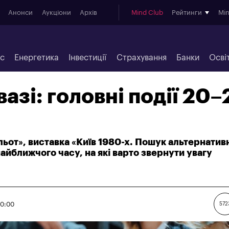
Анонси
Аукціони
Архів
Mind Club
Рейтинги
Mi
ес
Енергетика
Інвестиції
Страхування
Банки
Осві
азі: головні події 20–
ьот», виставка «Київ 1980-х. Пошук альтернатив
 найближчого часу, на які варто звернути увагу
10:00
572