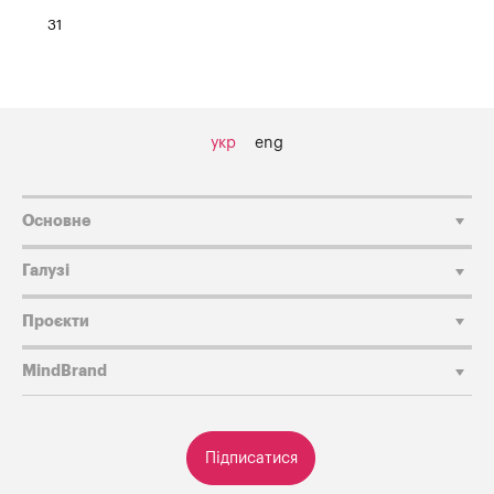
31
укр
eng
Основне
Галузі
Проєкти
MindBrand
Підписатися