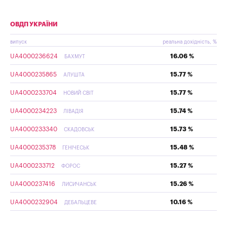
ОВДП УКРАЇНИ
випуск
реальна дохідність, %
UA4000236624
16.06 %
БАХМУТ
UA4000235865
15.77 %
АЛУШТА
UA4000233704
15.77 %
НОВИЙ СВІТ
UA4000234223
15.74 %
ЛІВАДІЯ
UA4000233340
15.73 %
СКАДОВСЬК
UA4000235378
15.48 %
ГЕНІЧЕСЬК
UA4000233712
15.27 %
ФОРОС
UA4000237416
15.26 %
ЛИСИЧАНСЬК
UA4000232904
10.16 %
ДЕБАЛЬЦЕВЕ