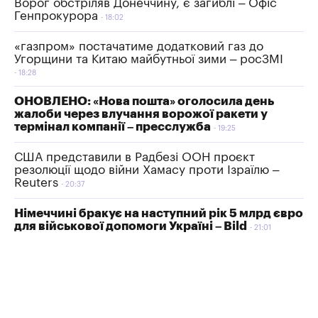
Ворог обстріляв Донеччину, є загиблі – Офіс
Генпрокурора
18:02
«газпром» постачатиме додатковий газ до
Угорщини та Китаю майбутньої зими – росЗМІ
18:28
ОНОВЛЕНО: «Нова пошта» оголосила день
жалоби через влучання ворожої ракети у
термінал компанії – пресслужба
19:25
США представили в Радбезі ООН проєкт
резолюції щодо війни Хамасу проти Ізраїлю –
Reuters
20:37
Німеччині бракує на наступний рік 5 млрд євро
для військової допомоги Україні – Bild
21:01