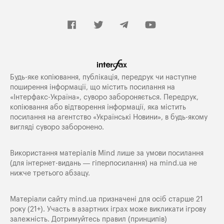
Будь-яке копiювання, публiкацiя, передрук чи наступне
поширення iнформацiї, що мiстить посилання на
«Iнтерфакс-Україна», суворо забороняється. Передрук,
копіювання або відтворення інформації, яка містить
посилання на агентство «Українські Новини», в будь-якому
вигляді суворо заборонено.
Використання матеріалів Mind лише за умови посилання
(для інтернет-видань — гіперпосилання) на
mind.ua
не
нижче третього абзацу.
Матеріали сайту mind.ua призначені для осіб старше 21
року (21+). Участь в азартних іграх може викликати ігрову
залежність. Дотримуйтесь правил (принципів)