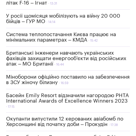
літак F-16 – Ігнат
13:31
У росії щомісяця мобілізують на війну 20 000
бійців – ГУР МО
14:14
Система теплопостачання Києва працює на
мінімальних параметрах – КМДА
15:42
Британські інженери навчають українських
фахівців захищати енергооб'єкти від російських
атак – МО Британії
16:44
Міноборони офіційно поставило на забезпечення
в ЗСУ жіночу білизну
16:59
Басейн Emily Resort відзначили нагородою PHTA
International Awards of Excellence Winners 2023
17:15
Окупанти випустили 12 керованих авіабомб по
Херсонщині від початку доби – Прокудін
17:38