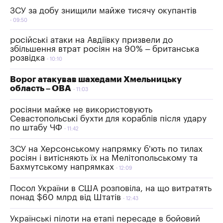
ЗСУ за добу знищили майже тисячу окупантів
09:50
російські атаки на Авдіївку призвели до
збільшення втрат росіян на 90% – британська
розвідка
10:10
Ворог атакував шахедами Хмельницьку
область – ОВА
11:03
росіяни майже не використовують
Севастопольські бухти для кораблів після удару
по штабу ЧФ
11:42
ЗСУ на Херсонському напрямку б'ють по тилах
росіян і витісняють їх на Мелітопольському та
Бахмутському напрямках
12:09
Посол України в США розповіла, на що витратять
понад $60 млрд від Штатів
12:43
Українські пілоти на етапі пересаде в бойовий