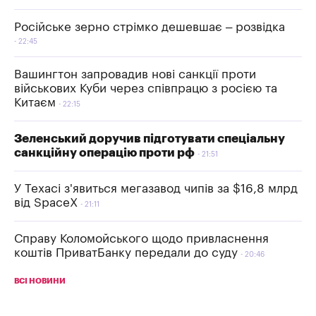
Російське зерно стрімко дешевшає – розвідка
22:45
Вашингтон запровадив нові санкції проти
військових Куби через співпрацю з росією та
Китаєм
22:15
Зеленський доручив підготувати спеціальну
санкційну операцію проти рф
21:51
У Техасі з'явиться мегазавод чипів за $16,8 млрд
від SpaceX
21:11
Справу Коломойського щодо привласнення
коштів ПриватБанку передали до суду
20:46
ВСІ НОВИНИ