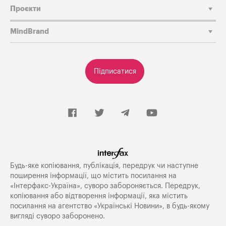
Проєкти
MindBrand
Підписатися
Будь-яке копiювання, публiкацiя, передрук чи наступне
поширення iнформацiї, що мiстить посилання на
«Iнтерфакс-Україна», суворо забороняється. Передрук,
копіювання або відтворення інформації, яка містить
посилання на агентство «Українські Новини», в будь-якому
вигляді суворо заборонено.