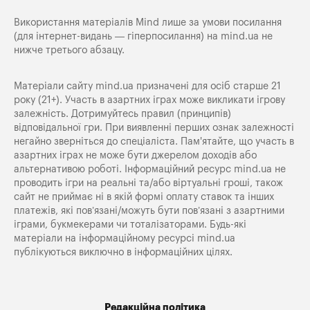
Використання матеріалів Mind лише за умови посилання
(для інтернет-видань — гіперпосилання) на
mind.ua
не
нижче третього абзацу.
Матеріали сайту mind.ua призначені для осіб старше 21
року (21+). Участь в азартних іграх може викликати ігрову
залежність. Дотримуйтесь правил (принципів)
відповідальної гри. При виявленні перших ознак залежності
негайно зверніться до спеціаліста. Пам'ятайте, що участь в
азартних іграх не може бути джерелом доходів або
альтернативою роботі. Інформаційний ресурс mind.ua не
проводить ігри на реальні та/або віртуальні гроші, також
сайт не приймає ні в якій формі оплату ставок та інших
платежів, які пов’язані/можуть бути пов’язані з азартними
іграми, букмекерами чи тоталізаторами. Будь-які
матеріали на інформаційному ресурсі mind.ua
публікуються виключно в інформаційних цілях.
Редакційна політика