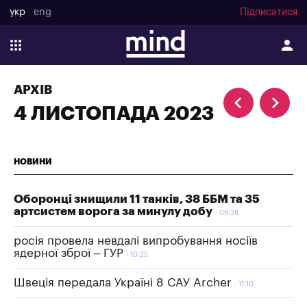
укр
eng
Підписатися
АРХІВ
4 ЛИСТОПАДА 2023
НОВИНИ
Оборонці знищили 11 танків, 38 ББМ та 35
артсистем ворога за минулу добу
09:38
росія провела невдалі випробування носіїв
ядерної зброї – ГУР
10:25
Швеція передала Україні 8 САУ Archer
11:10