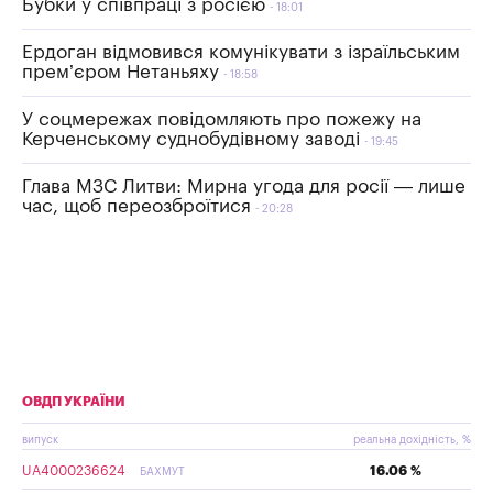
Бубки у співпраці з росією
18:01
Ердоган відмовився комунікувати з ізраїльським
прем’єром Нетаньяху
18:58
У соцмережах повідомляють про пожежу на
Керченському суднобудівному заводі
19:45
Глава МЗС Литви: Мирна угода для росії — лише
час, щоб переозброїтися
20:28
ОВДП УКРАЇНИ
випуск
реальна дохідність, %
UA4000236624
16.06 %
БАХМУТ