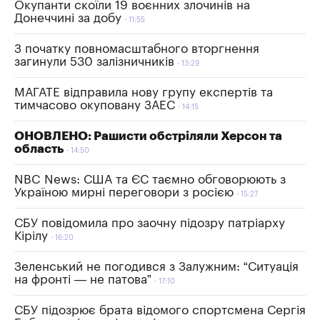
Окупанти скоїли 19 воєнних злочинів на
Донеччині за добу
11:55
З початку повномасштабного вторгнення
загинули 530 залізничників
13:29
МАГАТЕ відправила нову групу експертів та
тимчасово окуповану ЗАЕС
14:15
ОНОВЛЕНО: Рашисти обстріляли Херсон та
область
14:50
NBC News: США та ЄС таємно обговорюють з
Україною мирні переговори з росією
15:27
СБУ повідомила про заочну підозру патріарху
Кірілу
16:20
Зеленський не погодився з Залужним: “Ситуація
на фронті — не патова”
17:10
СБУ підозрює брата відомого спортсмена Сергія