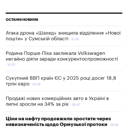
ОСТАННІ НОВИНИ
Атака дрона «Шахед» знищила відділення «Нової
пошти» у Сумській області
10:34
Родина Порше-Піха закликала Volkswagen
негайно діяти заради конкурентоспроможності
10:30
Сукупний ВВП країн ЄС у 2025 році досяг 18,8
трлн євро
09:39
Продажі нових комерційних авто в Україні в
липні зросли на 34% за рік
08:42
Ціни на нафту продовжили зростати через
невизначеність щодо Ормузької протоки
08:38