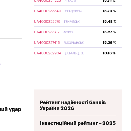
UA4000234223
15.74 %
ЛІВАДІЯ
UA4000233340
15.73 %
СКАДОВСЬК
UA4000235378
15.48 %
ГЕНІЧЕСЬК
UA4000233712
15.27 %
ФОРОС
UA4000237416
15.26 %
ЛИСИЧАНСЬК
UA4000232904
10.16 %
ДЕБАЛЬЦЕВЕ
14
Рейтинг надійності банків
України 2026
ний удар
Інвестиційний рейтинг – 2025