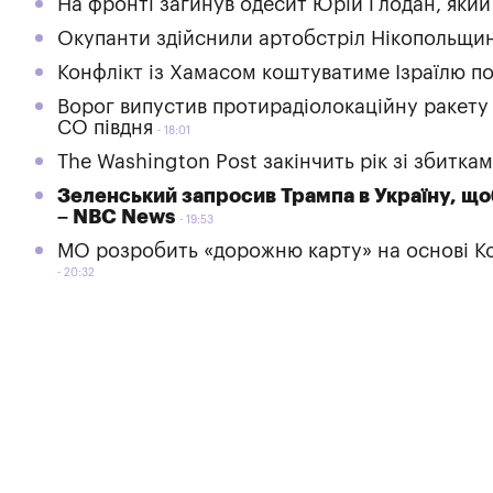
На фронті загинув одесит Юрій Глодан, який
Окупанти здійснили артобстріл Нікопольщи
Конфлікт із Хамасом коштуватиме Ізраїлю п
Ворог випустив протирадіолокаційну ракету
СО півдня
18:01
The Washington Post закінчить рік зі збитка
Зеленський запросив Трампа в Україну, щоб
– NBC News
19:53
МО розробить «дорожню карту» на основі Кон
20:32