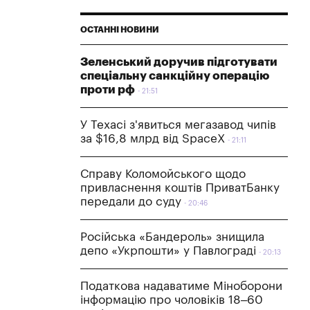
ОСТАННІ НОВИНИ
Зеленський доручив підготувати
спеціальну санкційну операцію
проти рф
21:51
У Техасі з'явиться мегазавод чипів
за $16,8 млрд від SpaceX
21:11
Справу Коломойського щодо
привласнення коштів ПриватБанку
передали до суду
20:46
Російська «Бандероль» знищила
депо «Укрпошти» у Павлограді
20:13
Податкова надаватиме Міноборони
інформацію про чоловіків 18–60