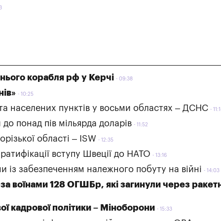
3
нього корабля рф у Керчі
09:38
нів»
10:25
а населених пунктів у восьми областях – ДСНС
11:
до понад пів мільярда доларів
11:52
орізької області – ISW
12:35
ратифікації вступу Швеції до НАТО
13:16
и із забезпеченням належного побуту на війні
14:03
за воїнами 128 ОГШБр, які загинули через ракет
ої кадрової політики – Міноборони
15:33