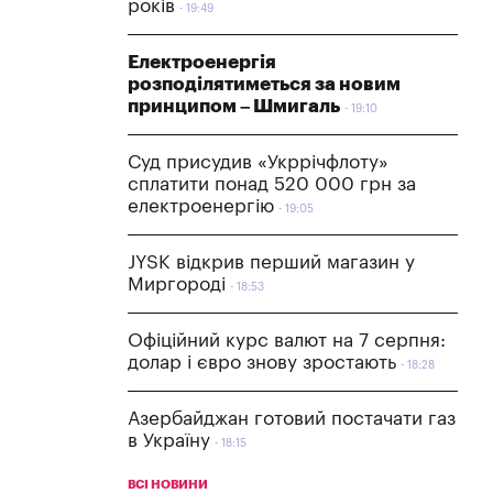
років
19:49
Електроенергія
розподілятиметься за новим
принципом – Шмигаль
19:10
Суд присудив «Укррічфлоту»
сплатити понад 520 000 грн за
електроенергію
19:05
JYSK відкрив перший магазин у
Миргороді
18:53
Офіційний курс валют на 7 серпня:
долар і євро знову зростають
18:28
Азербайджан готовий постачати газ
в Україну
18:15
ВСІ НОВИНИ