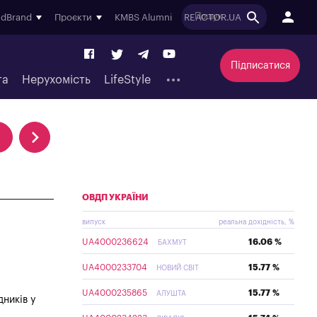
ndBrand
Проєкти
KMBS Alumni
REACTOR.UA
Підписатися
та
Нерухомість
LifeStyle
ОВДП УКРАЇНИ
випуск
реальна дохідність, %
UA4000236624
16.06 %
БАХМУТ
UA4000233704
15.77 %
НОВИЙ СВІТ
UA4000235865
15.77 %
АЛУШТА
ників у