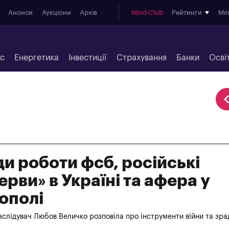
Анонси
Аукціони
Архів
Mind Club
Рейтинги
Mi
ес
Енергетика
Інвестиції
Страхування
Банки
Осві
и роботи фсб, російські
ерви» в Україні та афера у
ополі
слідувач Любов Величко розповіла про інструменти війни та зрад