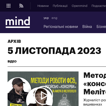
Новини
Публікації
Openmind
Подкасти
укр
eng
Регіональні новини
Війна
Бізн
АРХІВ
5 ЛИСТОПАДА 2023
ВІДЕО
Метод
«конс
Меліт
Журналіст-роз
вишиванках