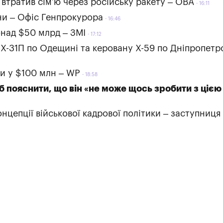
 втратив сімʼю через російську ракету – ОВА
16:11
ни – Офіс Генпрокурора
16:46
онад $50 млрд – ЗМІ
17:12
 Х-31П по Одещині та керовану Х-59 по Дніпропетр
ми у $100 млн – WP
18:58
 пояснити, що він «не може щось зробити з цією
цепції військової кадрової політики – заступниця 