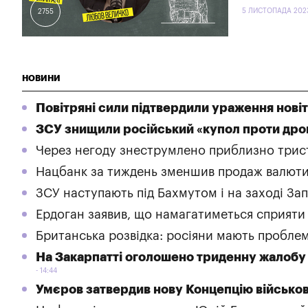
5 ЛИСТОПАДА 202
2755
НОВИНИ
Повітряні сили підтвердили ураження новіт
ЗСУ знищили російський «купол проти дро
Через негоду знеструмлено приблизно трист
Нацбанк за тиждень зменшив продаж валюти 
ЗСУ наступають під Бахмутом і на заході Зап
Ердоган заявив, що намагатиметься сприяти 
Британська розвідка: росіяни мають проблем
На Закарпатті оголошено триденну жалобу 
14:44
Умєров затвердив нову Концепцію військов