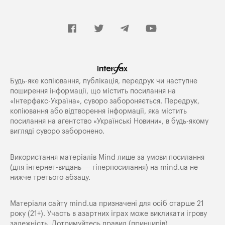
Будь-яке копiювання, публiкацiя, передрук чи наступне
поширення iнформацiї, що мiстить посилання на
«Iнтерфакс-Україна», суворо забороняється. Передрук,
копіювання або відтворення інформації, яка містить
посилання на агентство «Українські Новини», в будь-якому
вигляді суворо заборонено.
Використання матеріалів Mind лише за умови посилання
(для інтернет-видань — гіперпосилання) на
mind.ua
не
нижче третього абзацу.
Матеріали сайту mind.ua призначені для осіб старше 21
року (21+). Участь в азартних іграх може викликати ігрову
залежність. Дотримуйтесь правил (принципів)