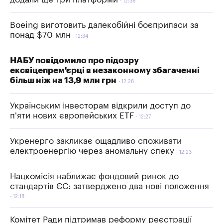
12:38
Boeing виготовить далекобійні боєприпаси за
понад $70 млн
12:34
НАБУ повідомило про підозру
ексвіцепрем'єрці в незаконному збагаченні
більш ніж на 13,9 млн грн
12:28
Українським інвесторам відкрили доступ до
п'яти нових європейських ETF
12:27
Укренерго закликає ощадливо споживати
електроенергію через аномальну спеку
12:23
Нацкомісія наближає фондовий ринок до
стандартів ЄС: затверджено два нові положення
12:18
Комітет Ради підтримав реформу реєстрації