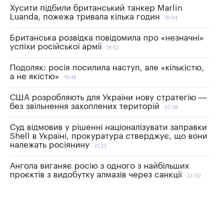
Хусити підбили британський танкер Marlin
Luanda, пожежа тривала кілька годин
18:04
Британська розвідка повідомила про «незначні»
успіхи російської армії
18:52
Подоляк: росія посилила наступ, але «кількістю,
а не якістю»
19:48
США розробляють для України нову стратегію —
без звільнення захоплених територій
20:38
Суд відмовив у рішенні націоналізувати заправки
Shell в Україні, прокуратура стверджує, що вони
належать росіянину
21:23
Ангола виганяє росію з одного з найбільших
проєктів з видобутку алмазів через санкції
22:00