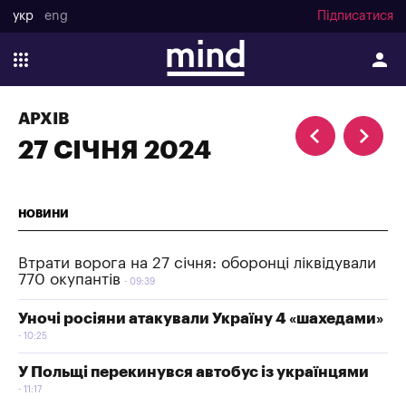
укр
eng
Підписатися
АРХІВ
27 СІЧНЯ 2024
НОВИНИ
Втрати ворога на 27 січня: оборонці ліквідували
770 окупантів
09:39
Уночі росіяни атакували Україну 4 «шахедами»
10:25
У Польщі перекинувся автобус із українцями
11:17