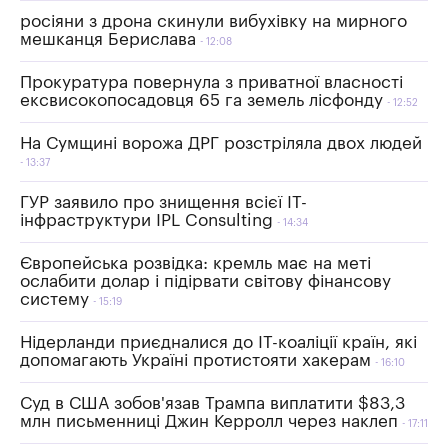
росіяни з дрона скинули вибухівку на мирного
мешканця Берислава
12:08
Прокуратура повернула з приватної власності
ексвисокопосадовця 65 га земель лісфонду
12:52
На Сумщині ворожа ДРГ розстріляла двох людей
13:37
ГУР заявило про знищення всієї IT-
інфраструктури IPL Consulting
14:34
Європейська розвідка: кремль має на меті
ослабити долар і підірвати світову фінансову
систему
15:19
Нідерланди приєдналися до ІТ-коаліції країн, які
допомагають Україні протистояти хакерам
16:10
Суд в США зобов'язав Трампа виплатити $83,3
млн письменниці Джин Керролл через наклеп
17:11