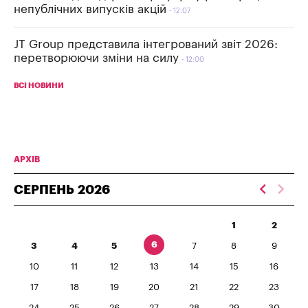
непублічних випусків акцій
12:07
JT Group представила інтегрований звіт 2026:
перетворюючи зміни на силу
12:00
ВСІ НОВИНИ
АРХІВ
СЕРПЕНЬ
2026
1
2
6
3
4
5
7
8
9
10
11
12
13
14
15
16
17
18
19
20
21
22
23
24
25
26
27
28
29
30