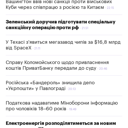
Вашингтон ввів нові санкції проти військових
Куби через співпрацю з росією та Китаєм
22:15
Зеленський доручив підготувати спеціальну
санкційну операцію проти рф
21:51
У Техасі з'явиться мегазавод чипів за $16,8 млрд
від SpaceX
21:11
Справу Коломойського щодо привласнення
коштів ПриватБанку передали до суду
20:46
Російська «Бандероль» знищила депо
«Укрпошти» у Павлограді
20:13
Податкова надаватиме Міноборони інформацію
про чоловіків 18–60 років
19:49
Електроенергія розподілятиметься за новим