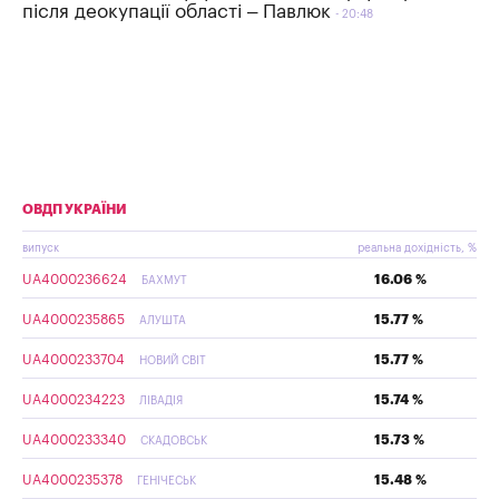
після деокупації області – Павлюк
20:48
ОВДП УКРАЇНИ
випуск
реальна дохідність, %
UA4000236624
16.06 %
БАХМУТ
UA4000235865
15.77 %
АЛУШТА
UA4000233704
15.77 %
НОВИЙ СВІТ
UA4000234223
15.74 %
ЛІВАДІЯ
UA4000233340
15.73 %
СКАДОВСЬК
UA4000235378
15.48 %
ГЕНІЧЕСЬК