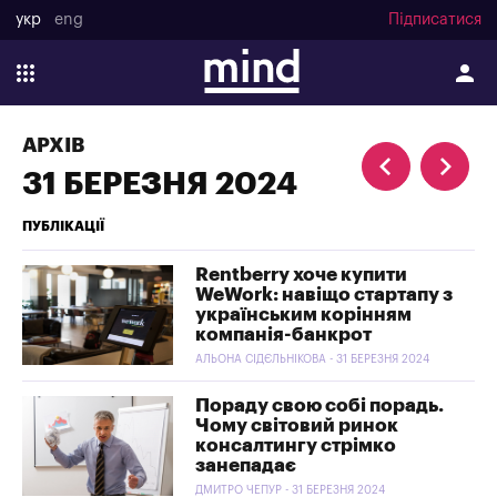
укр
eng
Підписатися
АРХІВ
31 БЕРЕЗНЯ 2024
ПУБЛІКАЦІЇ
Rentberry хоче купити
WeWork: навіщо стартапу з
українським корінням
компанія-банкрот
АЛЬОНА СІДЄЛЬНІКОВА - 31 БЕРЕЗНЯ 2024
Пораду свою собі порадь.
Чому світовий ринок
консалтингу стрімко
занепадає
ДМИТРО ЧЕПУР - 31 БЕРЕЗНЯ 2024