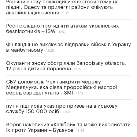
Росіяни знову пошкодили енергосистему на
півдні: Одесу та прилеглі райони очікують
аварійні відключення
11:42
Росії складно протидіяти атакам українських
безпілотників – ISW
11:57
Фінляндія не виключає відправки військ в Україну
в майбутньому
12:29
Окупанти знову обстріляли Запорізьку область:
12-річна дитина поранена
13:27
СБУ допомогла Чехії викрити мережу
Медведчука, яка сіяла проросійські настрої
серед євродепутатів - ЗМІ
14:12
путін підписав указ про призов на військову
службу 150 000 осіб
15:59
Ворог накопичив «Калібри» та може використати
їх проти України – Буданов
16:26