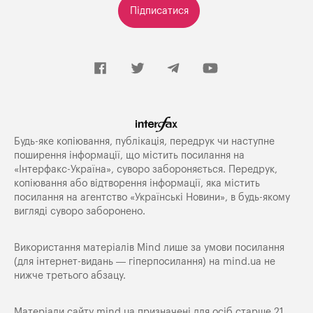
Підписатися
Будь-яке копiювання, публiкацiя, передрук чи наступне
поширення iнформацiї, що мiстить посилання на
«Iнтерфакс-Україна», суворо забороняється. Передрук,
копіювання або відтворення інформації, яка містить
посилання на агентство «Українські Новини», в будь-якому
вигляді суворо заборонено.
Використання матеріалів Mind лише за умови посилання
(для інтернет-видань — гіперпосилання) на
mind.ua
не
нижче третього абзацу.
Матеріали сайту mind.ua призначені для осіб старше 21