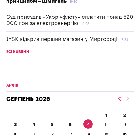
принципом – Шмигаль
19:10
Суд присудив «Укррічфлоту» сплатити понад 520
000 грн за електроенергію
19:05
JYSK відкрив перший магазин у Миргороді
18:53
ВСІ НОВИНИ
АРХІВ
СЕРПЕНЬ
2026
1
2
7
3
4
5
6
8
9
10
11
12
13
14
15
16