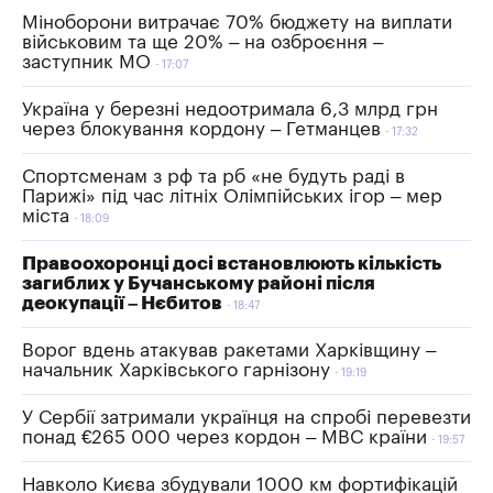
Міноборони витрачає 70% бюджету на виплати
військовим та ще 20% – на озброєння –
заступник МО
17:07
Україна у березні недоотримала 6,3 млрд грн
через блокування кордону – Гетманцев
17:32
Спортсменам з рф та рб «не будуть раді в
Парижі» під час літніх Олімпійських ігор – мер
міста
18:09
Правоохоронці досі встановлюють кількість
загиблих у Бучанському районі після
деокупації – Нєбитов
18:47
Ворог вдень атакував ракетами Харківщину –
начальник Харківського гарнізону
19:19
У Сербії затримали українця на спробі перевезти
понад €265 000 через кордон – МВС країни
19:57
Навколо Києва збудували 1000 км фортифікацій