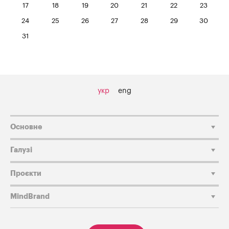
17
18
19
20
21
22
23
24
25
26
27
28
29
30
31
укр
eng
Основне
Галузі
Проєкти
MindBrand