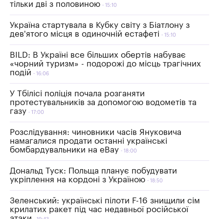
тільки дві з половиною
15:10
Україна стартувала в Кубку світу з Біатлону з
дев'ятого місця в одиночній естафеті
15:10
BILD: В Україні все більших обертів набуває
«чорний туризм» - подорожі до місць трагічних
подій
16:06
У Тбілісі поліція почала розганяти
протестувальників за допомогою водометів та
газу
17:00
Розслідування: чиновники часів Януковича
намагалися продати останні українські
бомбардувальники на eBay
18:00
Дональд Туск: Польща планує побудувати
укріплення на кордоні з Україною
18:50
Зеленський: українські пілоти F-16 знищили сім
крилатих ракет під час недавньої російської
атаки