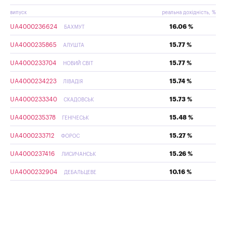
випуск
реальна дохідність, %
UA4000236624
16.06 %
БАХМУТ
UA4000235865
15.77 %
АЛУШТА
UA4000233704
15.77 %
НОВИЙ СВІТ
UA4000234223
15.74 %
ЛІВАДІЯ
UA4000233340
15.73 %
СКАДОВСЬК
UA4000235378
15.48 %
ГЕНІЧЕСЬК
UA4000233712
15.27 %
ФОРОС
UA4000237416
15.26 %
ЛИСИЧАНСЬК
UA4000232904
10.16 %
ДЕБАЛЬЦЕВЕ