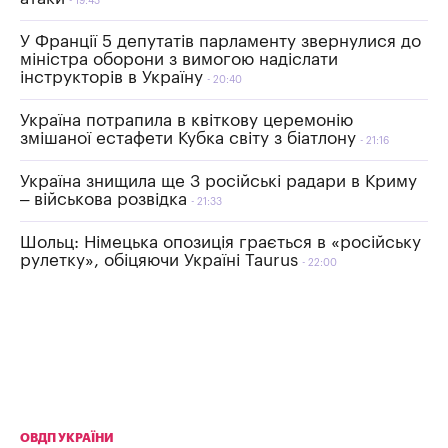
19:43
У Франції 5 депутатів парламенту звернулися до
міністра оборони з вимогою надіслати
інструкторів в Україну
20:40
Україна потрапила в квіткову церемонію
змішаної естафети Кубка світу з біатлону
21:16
Україна знищила ще 3 російські радари в Криму
– військова розвідка
21:33
Шольц: Німецька опозиція грається в «російську
рулетку», обіцяючи Україні Taurus
22:00
ОВДП УКРАЇНИ