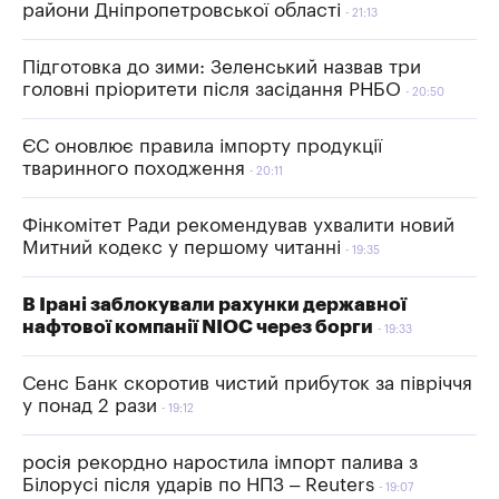
райони Дніпропетровської області
21:13
Підготовка до зими: Зеленський назвав три
головні пріоритети після засідання РНБО
20:50
ЄС оновлює правила імпорту продукції
тваринного походження
20:11
Фінкомітет Ради рекомендував ухвалити новий
Митний кодекс у першому читанні
19:35
В Ірані заблокували рахунки державної
нафтової компанії NIOC через борги
19:33
Сенс Банк скоротив чистий прибуток за півріччя
у понад 2 рази
19:12
росія рекордно наростила імпорт палива з
Білорусі після ударів по НПЗ – Reuters
19:07