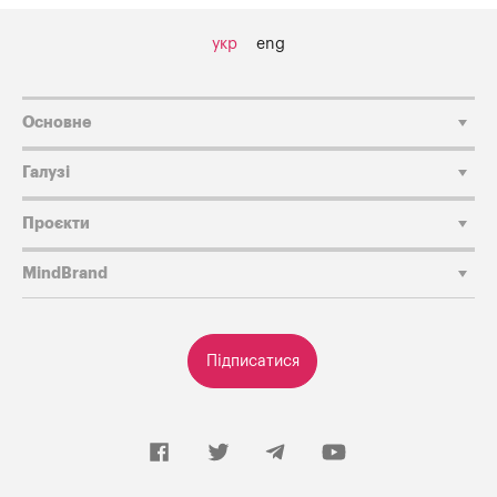
укр
eng
Основне
Галузі
Проєкти
MindBrand
Підписатися