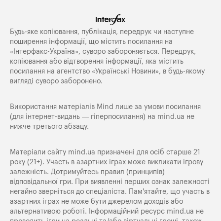
Будь-яке копiювання, публiкацiя, передрук чи наступне
поширення iнформацiї, що мiстить посилання на
«Iнтерфакс-Україна», суворо забороняється. Передрук,
копіювання або відтворення інформації, яка містить
посилання на агентство «Українські Новини», в будь-якому
вигляді суворо заборонено.
Використання матеріалів Mind лише за умови посилання
(для інтернет-видань — гіперпосилання) на
mind.ua
не
нижче третього абзацу.
Матеріали сайту mind.ua призначені для осіб старше 21
року (21+). Участь в азартних іграх може викликати ігрову
залежність. Дотримуйтесь правил (принципів)
відповідальної гри. При виявленні перших ознак залежності
негайно зверніться до спеціаліста. Пам'ятайте, що участь в
азартних іграх не може бути джерелом доходів або
альтернативою роботі. Інформаційний ресурс mind.ua не