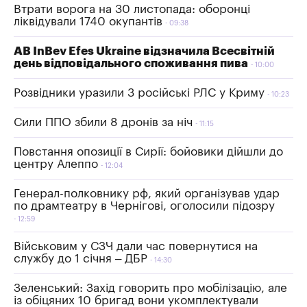
Втрати ворога на 30 листопада: оборонці
ліквідували 1740 окупантів
09:38
AB InBev Efes Ukraine відзначила Всесвітній
день відповідального споживання пива
10:00
Розвідники уразили 3 російські РЛС у Криму
10:23
Сили ППО збили 8 дронів за ніч
11:15
Повстання опозиції в Сирії: бойовики дійшли до
центру Алеппо
12:04
Генерал-полковнику рф, який організував удар
по драмтеатру в Чернігові, оголосили підозру
12:59
Військовим у СЗЧ дали час повернутися на
службу до 1 січня – ДБР
14:30
Зеленський: Захід говорить про мобілізацію, але
із обіцяних 10 бригад вони укомплектували