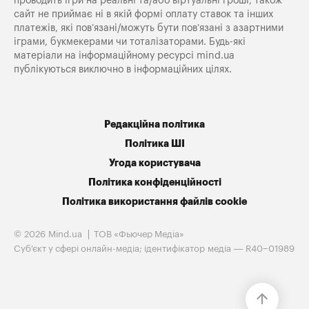
проводить ігри на реальні та/або віртуальні гроші, також
сайт не приймає ні в якій формі оплату ставок та інших
платежів, які пов’язані/можуть бути пов’язані з азартними
іграми, букмекерами чи тоталізаторами. Будь-які
матеріали на інформаційному ресурсі mind.ua
публікуються виключно в інформаційних цілях.
Редакційна політика
Політика ШІ
Угода користувача
Політика конфіденційності
Політика використання файлів cookie
© 2026 Mind.ua
ТОВ «Фьючер Медiа»
Cуб'єкт у сфері онлайн-медіа; ідентифікатор медіа — R40−01989