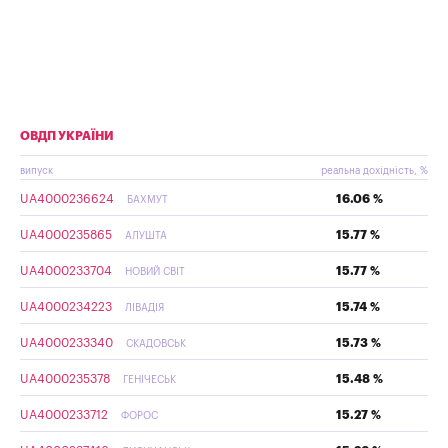
ОВДП УКРАЇНИ
випуск
реальна дохідність, %
UA4000236624
16.06 %
БАХМУТ
UA4000235865
15.77 %
АЛУШТА
UA4000233704
15.77 %
НОВИЙ СВІТ
UA4000234223
15.74 %
ЛІВАДІЯ
UA4000233340
15.73 %
СКАДОВСЬК
UA4000235378
15.48 %
ГЕНІЧЕСЬК
UA4000233712
15.27 %
ФОРОС