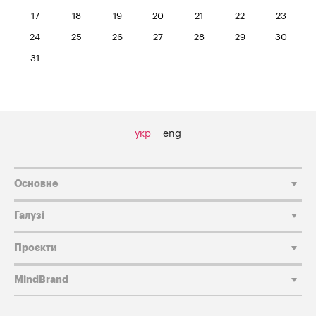
17
18
19
20
21
22
23
24
25
26
27
28
29
30
31
укр
eng
Основне
Галузі
Проєкти
MindBrand