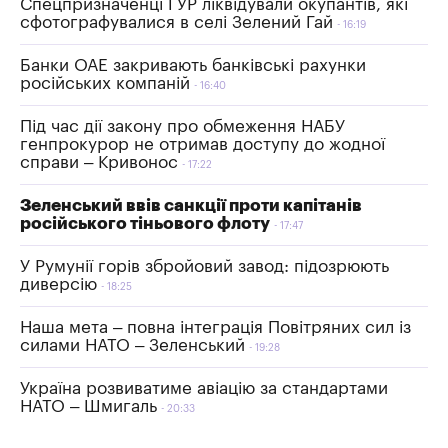
Спецпризначенці ГУР ліквідували окупантів, які
сфотографувалися в селі Зелений Гай
16:19
Банки ОАЕ закривають банківські рахунки
російських компаній
16:40
Під час дії закону про обмеження НАБУ
генпрокурор не отримав доступу до жодної
справи – Кривонос
17:22
Зеленський ввів санкції проти капітанів
російського тіньового флоту
17:47
У Румунії горів збройовий завод: підозрюють
диверсію
18:25
Наша мета – повна інтеграція Повітряних сил із
силами НАТО – Зеленський
19:28
Україна розвиватиме авіацію за стандартами
НАТО – Шмигаль
20:33