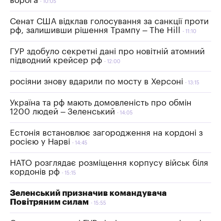
ворога
10:05
Сенат США відклав голосування за санкції проти
рф, залишивши рішення Трампу – The Hill
11:10
ГУР здобуло секретні дані про новітній атомний
підводний крейсер рф
12:00
росіяни знову вдарили по мосту в Херсоні
13:15
Україна та рф мають домовленість про обмін
1200 людей – Зеленський
14:05
Естонія встановлює загородження на кордоні з
росією у Нарві
14:45
НАТО розглядає розміщення корпусу військ біля
кордонів рф
15:15
Зеленський призначив командувача
Повітряним силам
15:55