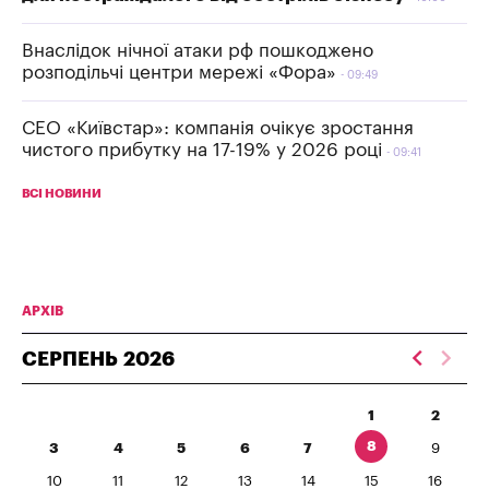
Внаслідок нічної атаки рф пошкоджено
розподільчі центри мережі «Фора»
09:49
СЕО «Київстар»: компанія очікує зростання
чистого прибутку на 17-19% у 2026 році
09:41
ВСІ НОВИНИ
АРХІВ
СЕРПЕНЬ
2026
1
2
8
3
4
5
6
7
9
10
11
12
13
14
15
16