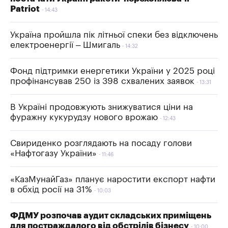
Patriot
14:43
Україна пройшла пік літньої спеки без відключень
електроенергії – Шмигаль
14:32
Фонд підтримки енергетики України у 2025 році
профінансував 250 із 398 схвалених заявок
13:31
В Україні продовжують знижуватися ціни на
фуражну кукурудзу нового врожаю
12:43
Свириденко розглядають на посаду голови
«Нафтогазу України»
11:46
«КазМунайГаз» планує наростити експорт нафти
в обхід росії на 31%
10:03
ФДМУ розпочав аудит складських приміщень
для постраждалого від обстрілів бізнесу
10:00