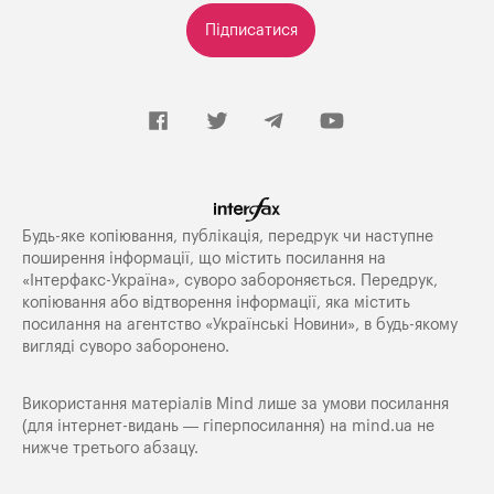
Підписатися
Будь-яке копiювання, публiкацiя, передрук чи наступне
поширення iнформацiї, що мiстить посилання на
«Iнтерфакс-Україна», суворо забороняється. Передрук,
копіювання або відтворення інформації, яка містить
посилання на агентство «Українські Новини», в будь-якому
вигляді суворо заборонено.
Використання матеріалів Mind лише за умови посилання
(для інтернет-видань — гіперпосилання) на
mind.ua
не
нижче третього абзацу.