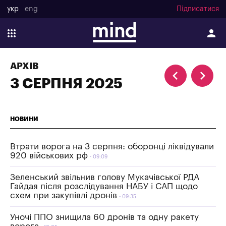
укр
eng
Підписатися
АРХІВ
3 СЕРПНЯ 2025
НОВИНИ
Втрати ворога на 3 серпня: оборонці ліквідували
920 військових рф
09:09
Зеленський звільнив голову Мукачівської РДА
Гайдая після розслідування НАБУ і САП щодо
схем при закупівлі дронів
09:35
Уночі ППО знищила 60 дронів та одну ракету