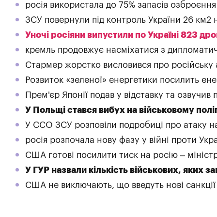
росія використала до 75% запасів озброєння т
ЗСУ повернули під контроль України 26 км2
Уночі росіяни випустили по Україні 823 дро
кремль продовжує насміхатися з дипломатич
Стармер жорстко висловився про російську а
Розвиток «зеленої» енергетики посилить ене
Прем'єр Японії подав у відставку та озвучив
У Польщі стався вибух на військовому полі
У ССО ЗСУ розповіли подробиці про атаку н
росія розпочала нову фазу у війні проти Укр
США готові посилити тиск на росію – мініст
У ГУР назвали кількість військових, яких з
США не виключають, що введуть нові санкції