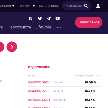
ndBrand
Проєкти
KMBS Alumni
REACTOR.UA
Підписатися
та
Нерухомість
LifeStyle
ОВДП УКРАЇНИ
випуск
реальна дохідність, %
20
UA4000236624
16.06 %
БАХМУТ
UA4000235865
15.77 %
АЛУШТА
UA4000233704
15.77 %
НОВИЙ СВІТ