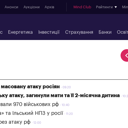
Анонси
Аукціони
Архів
Mind Club
Рейтинги
Mi
ес
Енергетика
Інвестиції
Страхування
Банки
Осві
 масовану атаку росіян
09:20
у атаку, загинули мати та її 2-місячна дитина
10:
ували 970 військових рф
10:40
 та Ільський НПЗ у росії
11:20
рез атаку рф
12:00