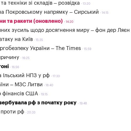
а техніки зі складів – розвідка
13:20
 на Покровському напрямку – Сирський
14:15
ни та ракети (оновлено)
14:20
них зусиль щодо досягнення миру – фон дер Ляєн
таку на Київ
15:35
ргобезпеку України – The Times
15:59
 причину
16:25
гоні
16:56
а Ільський НПЗ у рф
17:33
аїни – МЗС Литви
18:40
р фінансів США
19:15
авербувала рф з початку року
19:48
 проти рф
20:33