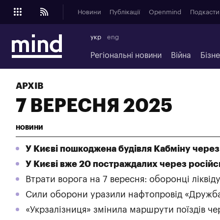
Новини
Публікації
Openmind
Подкасти
укр
eng
Регіональні новини
Війна
Бізн
АРХІВ
7 ВЕРЕСНЯ 2025
НОВИНИ
У Києві пошкоджена будівля Кабміну через
У Києві вже 20 постраждалих через російськ
Втрати ворога на 7 вересня: оборонці ліквід
Сили оборони уразили нафтопровід «Дружба»
«Укрзалізниця» змінила маршрути поїздів че