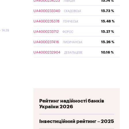
UA4000234223
15.74 %
ЛІВАДІЯ
UA4000233340
15.73 %
СКАДОВСЬК
UA4000235378
15.48 %
ГЕНІЧЕСЬК
14:39
UA4000233712
15.27 %
ФОРОС
UA4000237416
15.26 %
ЛИСИЧАНСЬК
UA4000232904
10.16 %
ДЕБАЛЬЦЕВЕ
Рейтинг надійності банків
України 2026
Інвестиційний рейтинг – 2025