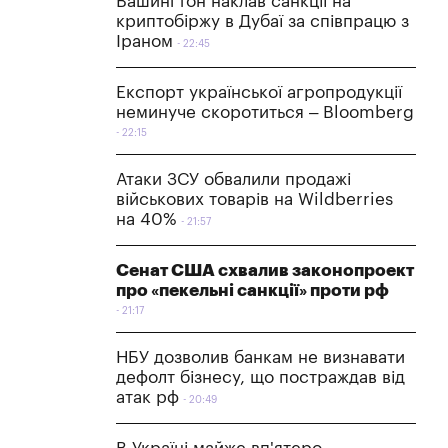
Вашингтон наклав санкції на
криптобіржу в Дубаї за співпрацю з
Іраном
22:45
Експорт української агропродукції
неминуче скоротиться – Bloomberg
22:15
Атаки ЗСУ обвалили продажі
військових товарів на Wildberries
на 40%
21:57
Сенат США схвалив законопроект
про «пекельні санкції» проти рф
21:17
НБУ дозволив банкам не визнавати
дефолт бізнесу, що постраждав від
атак рф
20:49