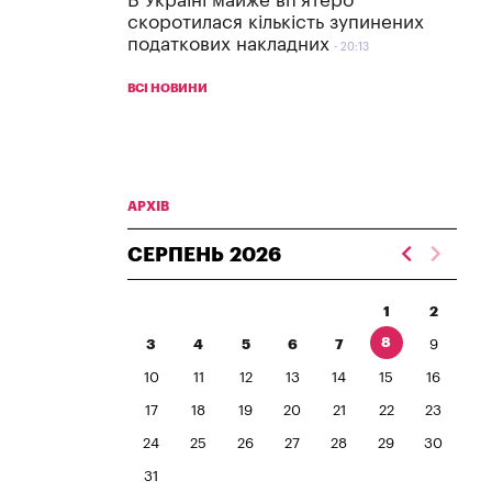
В Україні майже вп'ятеро
скоротилася кількість зупинених
податкових накладних
20:13
ВСІ НОВИНИ
АРХІВ
СЕРПЕНЬ
2026
1
2
8
3
4
5
6
7
9
10
11
12
13
14
15
16
17
18
19
20
21
22
23
24
25
26
27
28
29
30
31