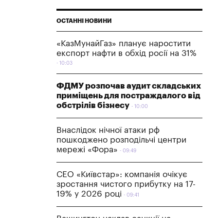
ОСТАННІ НОВИНИ
«КазМунайГаз» планує наростити
експорт нафти в обхід росії на 31%
10:03
ФДМУ розпочав аудит складських
приміщень для постраждалого від
обстрілів бізнесу
10:00
Внаслідок нічної атаки рф
пошкоджено розподільчі центри
мережі «Фора»
09:49
СЕО «Київстар»: компанія очікує
зростання чистого прибутку на 17-
19% у 2026 році
09:41