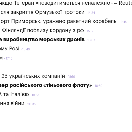
 якщо Тегеран «поводитиметься неналежно» – Reut
ісля закриття Ормузької протоки
14:24
 порт Приморськ: уражено ракетний корабель
14:45
 Фінляндії поблизу кордону з рф
15:33
не виробництво морських дронів
16:07
ому Розі
16:49
ом
17:13
25 українських компаній
18:16
кер російського «тіньового флоту»
18:59
А та Італією
19:33
ння війни
20:35