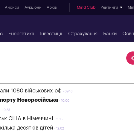
Анонси
Аукціони
Архів
Mind Club
Рейтинги
Mi
ес
Енергетика
Інвестиції
Страхування
Банки
Осві
вали 1080 військових рф
09:16
 порту Новоросійська
10:00
10:35
ськ США в Німеччині
11:15
ілька десятків дітей
12:02