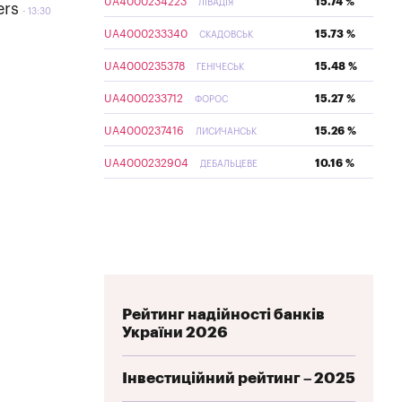
UA4000234223
15.74 %
ЛІВАДІЯ
ers
13:30
UA4000233340
15.73 %
СКАДОВСЬК
UA4000235378
15.48 %
ГЕНІЧЕСЬК
UA4000233712
15.27 %
ФОРОС
UA4000237416
15.26 %
ЛИСИЧАНСЬК
UA4000232904
10.16 %
ДЕБАЛЬЦЕВЕ
Рейтинг надійності банків
України 2026
Інвестиційний рейтинг – 2025