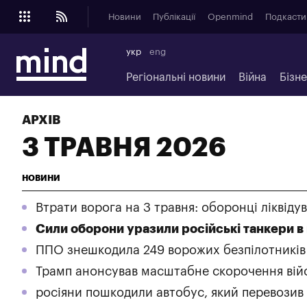
Новини
Публікації
Openmind
Подкасти
укр
eng
Регіональні новини
Війна
Бізн
АРХІВ
3 ТРАВНЯ 2026
НОВИНИ
Втрати ворога на 3 травня: оборонці ліквіду
Сили оборони уразили російські танкери в
ППО знешкодила 249 ворожих безпілотників
Трамп анонсував масштабне скорочення вій
росіяни пошкодили автобус, який перевозив к