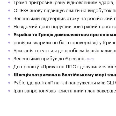
Трамп пригрозив Ірану відновленням ударів,
ОПЕК+ знову підвищує ліміти на видобуток п
Зеленський підтвердив атаку на російський
Невідомий дрон порушив повітряний простір
Україна та Греція домовляються про спіль
росіяни вдарили по багатоповерхівці у Крив
Британія готується до проблем із авіапалив
Зеленський прибув до Єревана
18:03
До проєкту «Приватна ППО» долучилися вже 
Швеція затримала в Балтійському морі тан
Рубіо їде до Італії на тлі напруження між СШ
Іран запропонував триетапний план заверше