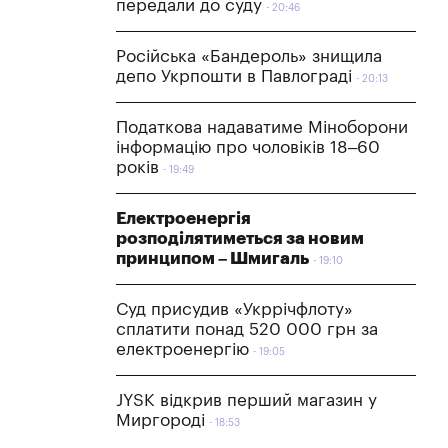
передали до суду
20:46
Російська «Бандероль» знищила
депо Укрпошти в Павлограді
20:13
Податкова надаватиме Міноборони
інформацію про чоловіків 18–60
років
19:49
Електроенергія
розподілятиметься за новим
принципом – Шмигаль
19:10
Суд присудив «Укррічфлоту»
сплатити понад 520 000 грн за
електроенергію
19:05
JYSK відкрив перший магазин у
Миргороді
18:53