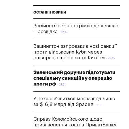
ОСТАННІ НОВИНИ
Російське зерно стрімко дешевшає
– розвідка
22:45
Вашингтон запровадив нові санкції
проти військових Куби через
співпрацю з росією та Китаєм
22:15
Зеленський доручив підготувати
спеціальну санкційну операцію
проти рф
21:51
У Техасі з'явиться мегазавод чипів
за $16,8 млрд від SpaceX
21:11
Справу Коломойського щодо
привласнення коштів ПриватБанку