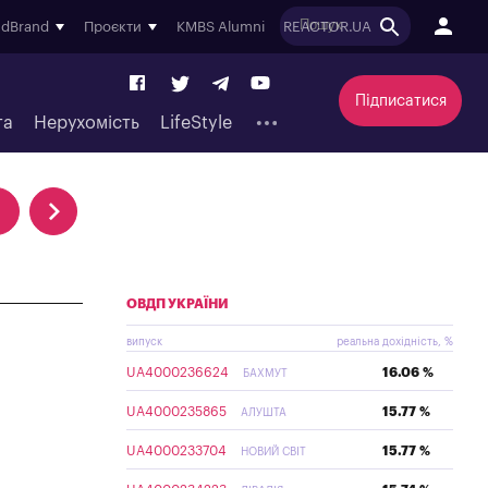
ndBrand
Проєкти
KMBS Alumni
REACTOR.UA
Підписатися
та
Нерухомість
LifeStyle
ОВДП УКРАЇНИ
випуск
реальна дохідність, %
UA4000236624
16.06 %
БАХМУТ
UA4000235865
15.77 %
АЛУШТА
UA4000233704
15.77 %
НОВИЙ СВІТ