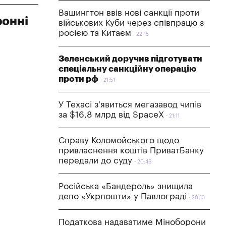
Вашингтон ввів нові санкції проти
ронні
військових Куби через співпрацю з
росією та Китаєм
22:15
Зеленський доручив підготувати
спеціальну санкційну операцію
проти рф
21:51
У Техасі з'явиться мегазавод чипів
за $16,8 млрд від SpaceX
21:11
Справу Коломойського щодо
привласнення коштів ПриватБанку
передали до суду
20:46
Російська «Бандероль» знищила
депо «Укрпошти» у Павлограді
20:13
Податкова надаватиме Міноборони