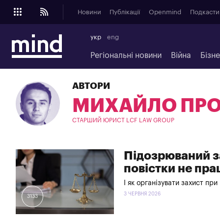
Новини
Публікації
Openmind
Подкасти
укр
eng
Регіональні новини
Війна
Бізн
АВТОРИ
МИХАЙЛО ПР
СТАРШИЙ ЮРИСТ LCF LAW GROUP
Підозрюваний з
повістки не пр
І як організувати захист п
3 ЧЕРВНЯ 2026
3133