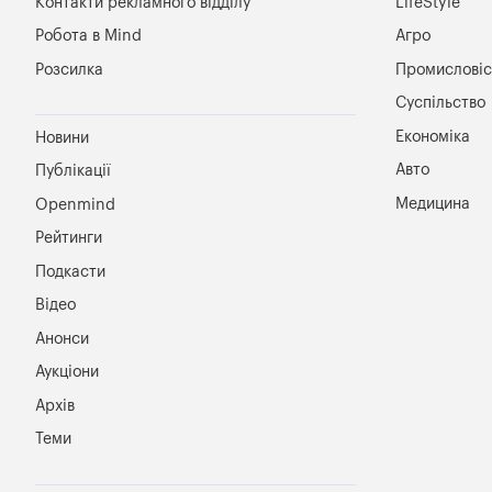
Контакти рекламного відділу
LifeStyle
Робота в Mind
Агро
Розсилка
Промисловіс
Суспільство
Економіка
Новини
Авто
Публікації
Медицина
Openmind
Рейтинги
Подкасти
Відео
Анонси
Аукціони
Архів
Теми