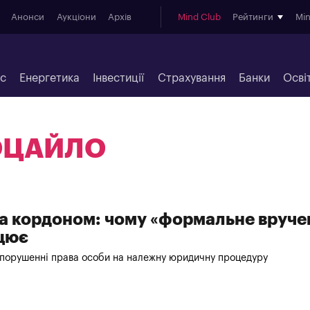
Анонси
Аукціони
Архів
Mind Club
Рейтинги
Mi
ес
Енергетика
Інвестиції
Страхування
Банки
Осві
ОЦАЙЛО
а кордоном: чому «формальне вруче
ацює
ри порушенні права особи на належну юридичну процедуру