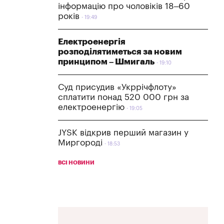
інформацію про чоловіків 18–60
років
19:49
Електроенергія
розподілятиметься за новим
принципом – Шмигаль
19:10
Суд присудив «Укррічфлоту»
сплатити понад 520 000 грн за
електроенергію
19:05
JYSK відкрив перший магазин у
Миргороді
18:53
ВСІ НОВИНИ