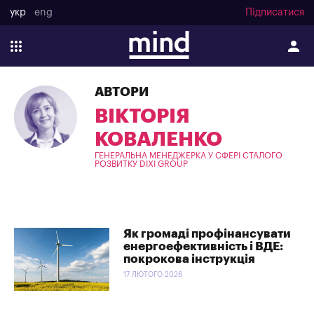
укр
eng
Підписатися
АВТОРИ
ВІКТОРІЯ
КОВАЛЕНКО
ГЕНЕРАЛЬНА МЕНЕДЖЕРКА У СФЕРІ СТАЛОГО
РОЗВИТКУ DIXI GROUP
Як громаді профінансувати
енергоефективність і ВДЕ:
покрокова інструкція
17 ЛЮТОГО 2026