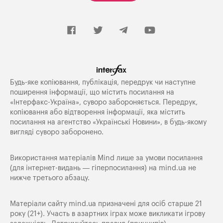
Будь-яке копiювання, публiкацiя, передрук чи наступне
поширення iнформацiї, що мiстить посилання на
«Iнтерфакс-Україна», суворо забороняється. Передрук,
копіювання або відтворення інформації, яка містить
посилання на агентство «Українські Новини», в будь-якому
вигляді суворо заборонено.
Використання матеріалів Mind лише за умови посилання
(для інтернет-видань — гіперпосилання) на
mind.ua
не
нижче третього абзацу.
Матеріали сайту mind.ua призначені для осіб старше 21
року (21+). Участь в азартних іграх може викликати ігрову