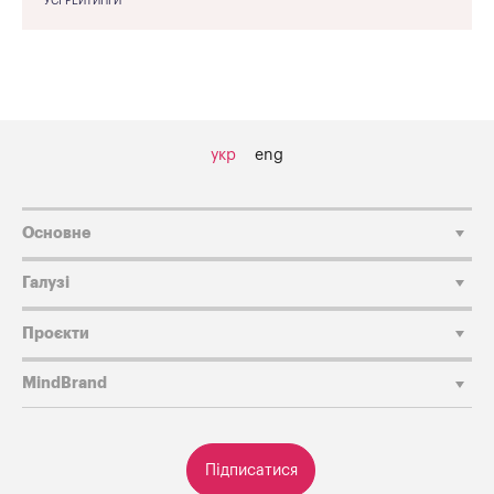
УСІ РЕЙТИНГИ
укр
eng
Основне
Галузі
Проєкти
MindBrand
Підписатися