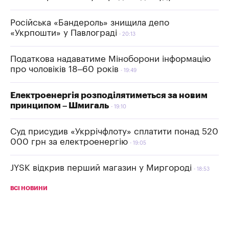
Російська «Бандероль» знищила депо
«Укрпошти» у Павлограді
20:13
Податкова надаватиме Міноборони інформацію
про чоловіків 18–60 років
19:49
Електроенергія розподілятиметься за новим
принципом – Шмигаль
19:10
Суд присудив «Укррічфлоту» сплатити понад 520
000 грн за електроенергію
19:05
JYSK відкрив перший магазин у Миргороді
18:53
ВСІ НОВИНИ