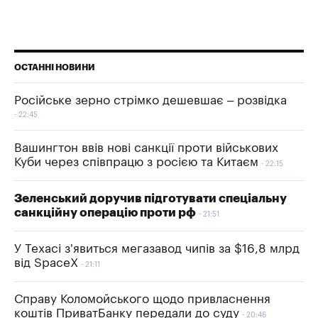
ОСТАННІ НОВИНИ
Російське зерно стрімко дешевшає – розвідка
22:45
Вашингтон ввів нові санкції проти військових
Куби через співпрацю з росією та Китаєм
22:15
Зеленський доручив підготувати спеціальну
санкційну операцію проти рф
21:51
У Техасі з'явиться мегазавод чипів за $16,8 млрд
від SpaceX
21:11
Справу Коломойського щодо привласнення
коштів ПриватБанку передали до суду
20:46