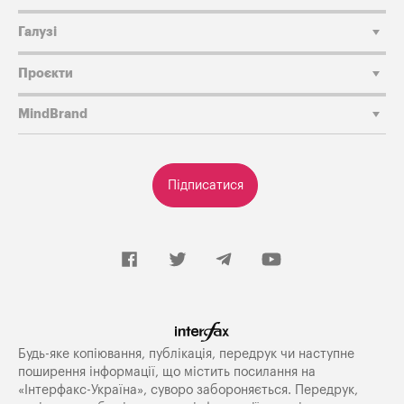
Галузі
Проєкти
MindBrand
Підписатися
Будь-яке копiювання, публiкацiя, передрук чи наступне
поширення iнформацiї, що мiстить посилання на
«Iнтерфакс-Україна», суворо забороняється. Передрук,