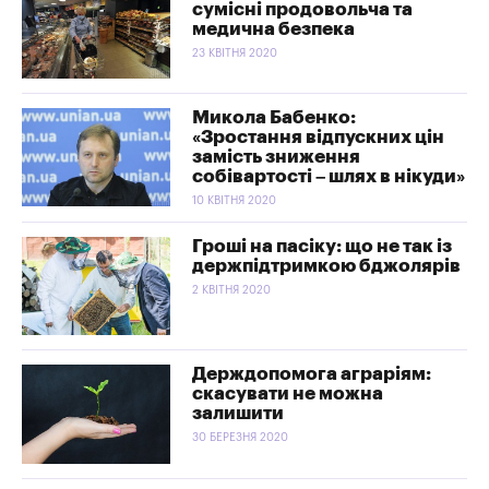
сумісні продовольча та
медична безпека
23 КВІТНЯ 2020
Микола Бабенко:
«Зростання відпускних цін
замість зниження
собівартості – шлях в нікуди»
10 КВІТНЯ 2020
Гроші на пасіку: що не так із
держпідтримкою бджолярів
2 КВІТНЯ 2020
Держдопомога аграріям:
скасувати не можна
залишити
30 БЕРЕЗНЯ 2020