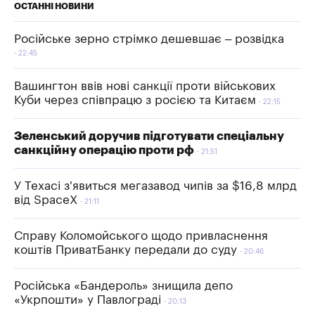
ОСТАННІ НОВИНИ
Російське зерно стрімко дешевшає – розвідка
22:45
Вашингтон ввів нові санкції проти військових
Куби через співпрацю з росією та Китаєм
22:15
Зеленський доручив підготувати спеціальну
санкційну операцію проти рф
21:51
У Техасі з'явиться мегазавод чипів за $16,8 млрд
від SpaceX
21:11
Справу Коломойського щодо привласнення
коштів ПриватБанку передали до суду
20:46
Російська «Бандероль» знищила депо
«Укрпошти» у Павлограді
20:13