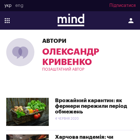
укр
eng
Підписатися
АВТОРИ
ОЛЕКСАНДР
КРИВЕНКО
ПОЗАШТАТНИЙ АВТОР
Врожайний карантин: як
фермери пережили період
обмежень
4 ЧЕРВНЯ 2020
Харчова пандемія: чи