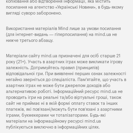
копіювання або відтворення інформації, яка містить
посилання на агентство «Українські Новини», в будь-якому
вигляді суворо заборонено.
Використання матеріалів Mind лише за умови посилання
(для інтернет-видань — гіперпосилання) на
mind.ua
не
нижче третього абзацу.
Матеріали сайту mind.ua призначені для осіб старше 21
року (21+). Участь в азартних іграх може викликати ігрову
залежність. Дотримуйтесь правил (принципів)
відповідальної гри. При виявленні перших ознак залежності
негайно зверніться до спеціаліста. Пам'ятайте, що участь в
азартних іграх не може бути джерелом доходів або
альтернативою роботі. Інформаційний ресурс mind.ua не
проводить ігри на реальні та/або віртуальні гроші, також
сайт не приймає ні в якій формі оплату ставок та інших
платежів, які пов’язані/можуть бути пов’язані з азартними
іграми, букмекерами чи тоталізаторами. Будь-які
матеріали на інформаційному ресурсі mind.ua
публікуються виключно в інформаційних цілях.