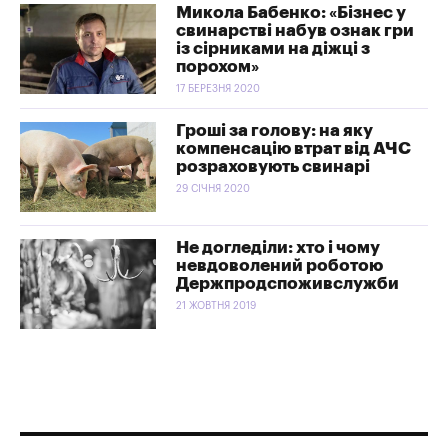
Микола Бабенко: «Бізнес у
свинарстві набув ознак гри
із сірниками на діжці з
порохом»
17 БЕРЕЗНЯ 2020
Гроші за голову: на яку
компенсацію втрат від АЧС
розраховують свинарі
29 СІЧНЯ 2020
Не догледіли: хто і чому
невдоволений роботою
Держпродспоживслужби
21 ЖОВТНЯ 2019