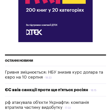
ОСТАННІ НОВИНИ
Гривня зміцнюється: НБУ знизив курс долара та
євро на 10 серпня
18:33
ЄС ввів санкції проти ще п'ятьох росіян
18:15
рф атакувала об'єкти Укрнафти: компанія
втратила частину видобутку
17:33