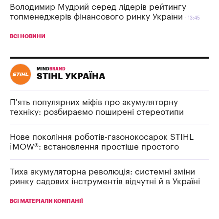
Володимир Мудрий серед лідерів рейтингу
топменеджерів фінансового ринку України
13:45
ВСІ НОВИНИ
MIND
BRAND
STIHL УКРАЇНА
П'ять популярних міфів про акумуляторну
техніку: розбираємо поширені стереотипи
Нове покоління роботів-газонокосарок STIHL
iMOW®: встановлення простіше простого
Тиха акумуляторна революція: системні зміни
ринку садових інструментів відчутні й в Україні
ВСІ МАТЕРІАЛИ КОМПАНІЇ