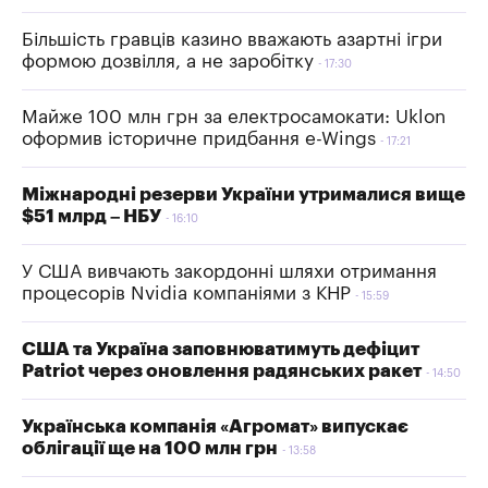
Більшість гравців казино вважають азартні ігри
формою дозвілля, а не заробітку
17:30
Майже 100 млн грн за електросамокати: Uklon
оформив історичне придбання e-Wings
17:21
Міжнародні резерви України утрималися вище
$51 млрд – НБУ
16:10
У США вивчають закордонні шляхи отримання
процесорів Nvidia компаніями з КНР
15:59
США та Україна заповнюватимуть дефіцит
Patriot через оновлення радянських ракет
14:50
Українська компанія «Агромат» випускає
облігації ще на 100 млн грн
13:58