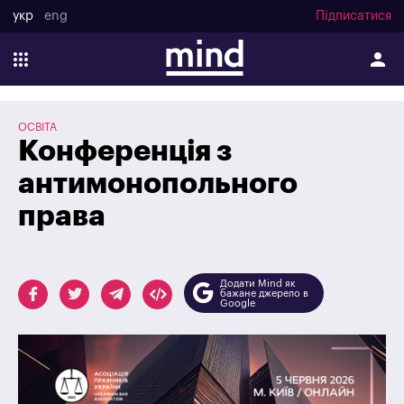
укр
eng
Підписатися
ОСВІТА
Конференція з
антимонопольного
права
Додати Mind як
бажане джерело в
Google