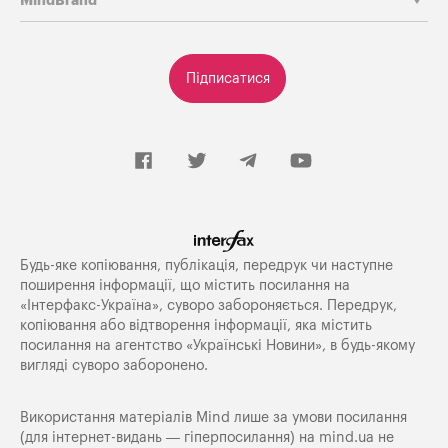
MindBrand
Підписатися
Будь-яке копiювання, публiкацiя, передрук чи наступне
поширення iнформацiї, що мiстить посилання на
«Iнтерфакс-Україна», суворо забороняється. Передрук,
копіювання або відтворення інформації, яка містить
посилання на агентство «Українські Новини», в будь-якому
вигляді суворо заборонено.
Використання матеріалів Mind лише за умови посилання
(для інтернет-видань — гіперпосилання) на
mind.ua
не