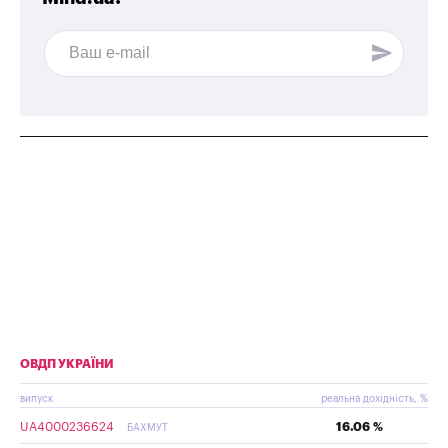
ОВДП УКРАЇНИ
випуск
реальна дохідність, %
UA4000236624
16.06 %
БАХМУТ