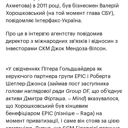
Ахметова) в 2011 році, був бізнесмен Валерій
Хорошковський (на той момент глава СБУ),
повідомляє Інтерфакс-Україна.
Про це в інтерв’ю агентству повідомив
директор з міжнародних зв'язків і відносин з
інвесторами СКМ Джок Мендоза-Вілсон.
«У свідченнях Пітера Гольдшайдера як
керуючого партнера групи EPIC і Роберта
Шетлер-Джонса (
займав пост заступника
голови наглядової ради Group DF, що об'єднує
активи Дмитра Фірташа. – Mind
) вказувалося,
що Хорошковський був кінцевим
бенефіціаром EPIC (пізніше – Raga) на
момент приватизації, і саме він стояв за цією