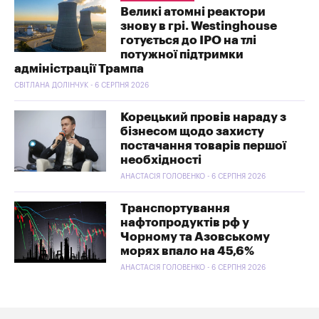
Великі атомні реактори
знову в грі. Westinghouse
готується до IPO на тлі
потужної підтримки
адміністрації Трампа
СВІТЛАНА ДОЛІНЧУК - 6 СЕРПНЯ 2026
Корецький провів нараду з
бізнесом щодо захисту
постачання товарів першої
необхідності
АНАСТАСІЯ ГОЛОВЕНКО - 6 СЕРПНЯ 2026
Транспортування
нафтопродуктів рф у
Чорному та Азовському
морях впало на 45,6%
АНАСТАСІЯ ГОЛОВЕНКО - 6 СЕРПНЯ 2026