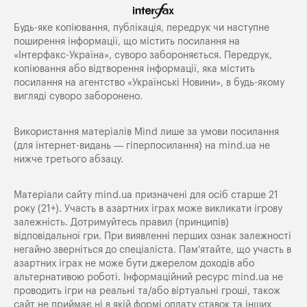
Будь-яке копiювання, публiкацiя, передрук чи наступне
поширення iнформацiї, що мiстить посилання на
«Iнтерфакс-Україна», суворо забороняється. Передрук,
копіювання або відтворення інформації, яка містить
посилання на агентство «Українські Новини», в будь-якому
вигляді суворо заборонено.
Використання матеріалів Mind лише за умови посилання
(для інтернет-видань — гіперпосилання) на
mind.ua
не
нижче третього абзацу.
Матеріали сайту mind.ua призначені для осіб старше 21
року (21+). Участь в азартних іграх може викликати ігрову
залежність. Дотримуйтесь правил (принципів)
відповідальної гри. При виявленні перших ознак залежності
негайно зверніться до спеціаліста. Пам'ятайте, що участь в
азартних іграх не може бути джерелом доходів або
альтернативою роботі. Інформаційний ресурс mind.ua не
проводить ігри на реальні та/або віртуальні гроші, також
сайт не приймає ні в якій формі оплату ставок та інших