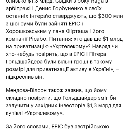
близько $1,3 млрд. Свідки з боку Raga в
арбітражі і Денис Горбуненко в своїх
останніх інтерв'ю стверджують, що $300 млн
з цієї суми були зайняті EPIC і
Хорошковським у пана Фірташа і його
компанії Picabo. Питання: хто дав ще $1 млрд
на приватизацію «Укртелекому»? Навряд чи
хто-небудь повірить, що в EPIC і Пітера
Гольдшайдера були вільні гроші в такому
розмірі для приватизації активу в Україні», –
підкреслив він.
Мендоза-Вілсон також заявив, що йому
складно повірити, що Гольдшайдер зміг би
залучити у західних інвесторів $1,3 млрд для
купівлі «Укртелекому».
За його словами, EPIC був австрійською