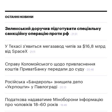
ОСТАННІ НОВИНИ
Зеленський доручив підготувати спеціальну
санкційну операцію проти рф
21:51
У Техасі з'явиться мегазавод чипів за $16,8 млрд
від SpaceX
21:11
Справу Коломойського щодо привласнення
коштів ПриватБанку передали до суду
20:46
Російська «Бандероль» знищила депо
«Укрпошти» у Павлограді
20:13
Податкова надаватиме Міноборони інформацію
про чоловіків 18–60 років
19:49