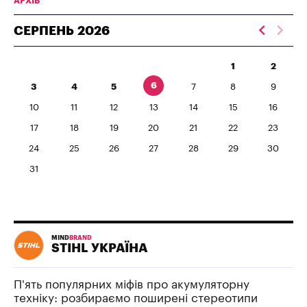
АРХІВ
СЕРПЕНЬ
2026
1
2
6
3
4
5
7
8
9
10
11
12
13
14
15
16
17
18
19
20
21
22
23
24
25
26
27
28
29
30
31
MIND
BRAND
STIHL УКРАЇНА
П'ять популярних міфів про акумуляторну
техніку: розбираємо поширені стереотипи