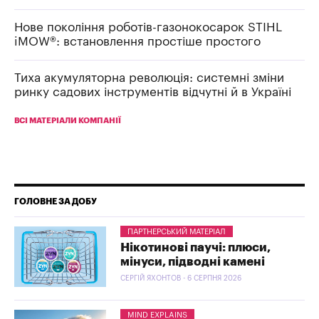
Нове покоління роботів-газонокосарок STIHL
iMOW®: встановлення простіше простого
Тиха акумуляторна революція: системні зміни
ринку садових інструментів відчутні й в Україні
ВСІ МАТЕРІАЛИ КОМПАНІЇ
ГОЛОВНЕ ЗА ДОБУ
ПАРТНЕРСЬКИЙ МАТЕРІАЛ
Нікотинові паучі: плюси,
мінуси, підводні камені
СЕРГІЙ ЯХОНТОВ - 6 СЕРПНЯ 2026
MIND EXPLAINS