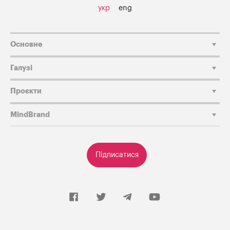
укр
eng
Основне
Галузі
Проєкти
MindBrand
Підписатися