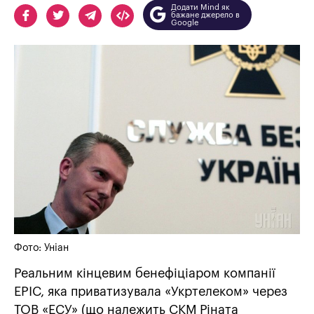
Додати Mind як
бажане джерело в
Google
Фото: Уніан
Реальним кінцевим бенефіціаром компанії
EPIC, яка приватизувала «Укртелеком» через
ТОВ «ЕСУ» (що належить СКМ Ріната