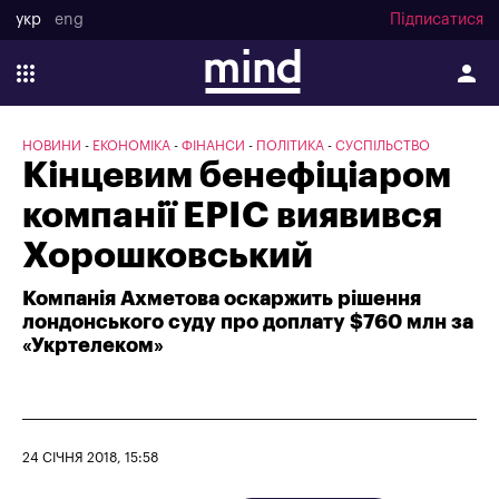
укр
eng
Підписатися
НОВИНИ
ЕКОНОМІКА
ФІНАНСИ
ПОЛІТИКА
СУСПІЛЬСТВО
Кінцевим бенефіціаром
компанії EPIC виявився
Хорошковський
Компанія Ахметова оскаржить рішення
лондонського суду про доплату $760 млн за
«Укртелеком»
24 СІЧНЯ 2018, 15:58