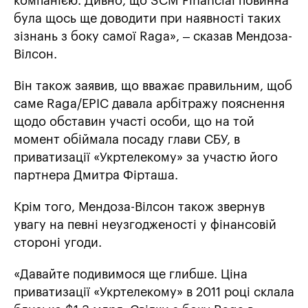
компанією. Дивно, що SCM Financial повинна
була щось ще доводити при наявності таких
зізнань з боку самої Raga», – сказав Мендоза-
Вілсон.
Він також заявив, що вважає правильним, щоб
саме Raga/EPIC давала арбітражу пояснення
щодо обставин участі особи, що на той
момент обіймала посаду глави СБУ, в
приватизації «Укртелекому» за участю його
партнера Дмитра Фірташа.
Крім того, Мендоза-Вілсон також звернув
увагу на певні неузгодженості у фінансовій
стороні угоди.
«Давайте подивимося ще глибше. Ціна
приватизації «Укртелекому» в 2011 році склала