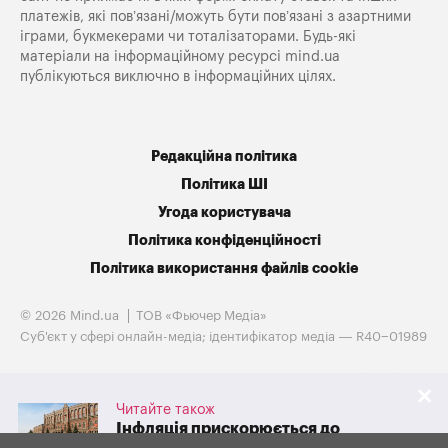
платежів, які пов’язані/можуть бути пов’язані з азартними
іграми, букмекерами чи тоталізаторами. Будь-які
матеріали на інформаційному ресурсі mind.ua
публікуються виключно в інформаційних цілях.
Редакційна політика
Політика ШІ
Угода користувача
Політика конфіденційності
Політика використання файлів cookie
© 2026 Mind.ua
ТОВ «Фьючер Медiа»
Cуб'єкт у сфері онлайн-медіа; ідентифікатор медіа — R40−01989
Читайте також
Інфляція прискорюється до
10%: чому НБУ знову підвищив